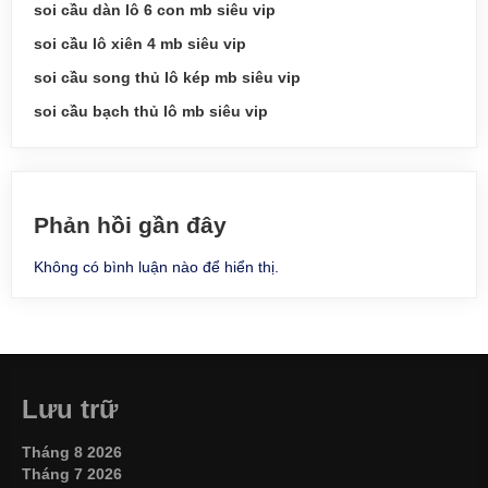
soi cầu dàn lô 6 con mb siêu vip
soi cầu lô xiên 4 mb siêu vip
soi cầu song thủ lô kép mb siêu vip
soi cầu bạch thủ lô mb siêu vip
Phản hồi gần đây
Không có bình luận nào để hiển thị.
Lưu trữ
Tháng 8 2026
Tháng 7 2026