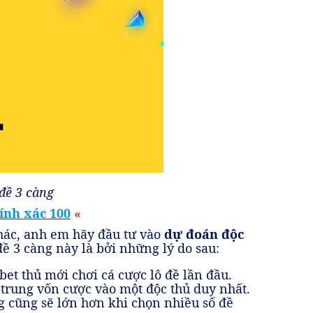
đề 3 càng
ính xác 100
«
khác, anh em hãy đầu tư vào
dự đoán độc
ề 3 càng này là bởi những lý do sau:
 bet thủ mới chơi cá cược lô đề lần đầu.
p trung vốn cược vào một độc thủ duy nhất.
g cũng sẽ lớn hơn khi chọn nhiều số đề