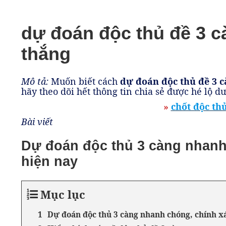
dự đoán độc thủ đề 3 cà
thắng
Mô tả:
Muốn biết cách
dự đoán độc thủ đề 3 
hãy theo dõi hết thông tin chia sẻ được hé lộ d
»
chốt độc th
Bài viết
Dự đoán độc thủ 3 càng nhanh
hiện nay
Mục lục
Dự đoán độc thủ 3 càng nhanh chóng, chính x