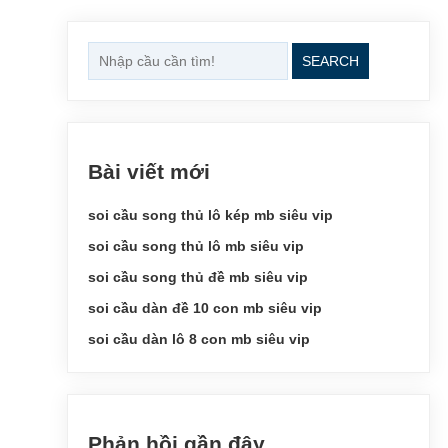
SEARCH
Bài viết mới
soi cầu song thủ lô kép mb siêu vip
soi cầu song thủ lô mb siêu vip
soi cầu song thủ đề mb siêu vip
soi cầu dàn đề 10 con mb siêu vip
soi cầu dàn lô 8 con mb siêu vip
Phản hồi gần đây