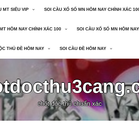
U MT SIÊU VIP
SOI CẦU XỔ SỐ MN HÔM NAY CHÍNH XÁC 10
 MT HÔM NAY CHÍNH XÁC 100
SOI CẦU XỔ SỐ MN HÔM NAY
ỘC THỦ ĐỀ HÔM NAY
SOI CẦU ĐỀ HÔM NAY
o
t
d
o
c
t
h
u
3
c
a
n
g
.
c
h
ố
t
đ
ộ
c
t
h
ủ
c
h
u
ẩ
n
x
á
c