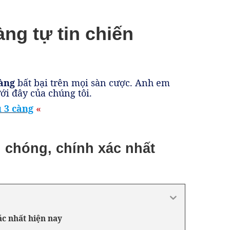
ng tự tin chiến
càng
bất bại trên mọi sàn cược. Anh em
ưới đây của chúng tôi.
ủ 3 càng
«
 chóng, chính xác nhất
ác nhất hiện nay