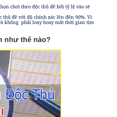
họn chơi theo độc thủ đề bởi tỷ lệ vào sẽ
ộc thủ đề với độ chính xác lên đến 90%. Vì
và không phải loay hoay mất thời gian tìm
ền như thế nào?