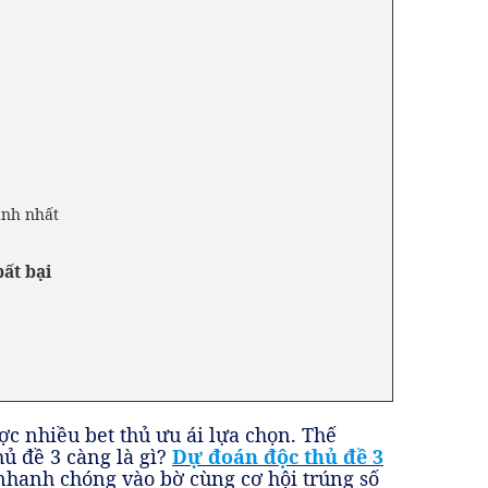
anh nhất
ất bại
ợc nhiều bet thủ ưu ái lựa chọn. Thế
ủ đề 3 càng là gì?
Dự đoán độc thủ đề 3
 nhanh chóng vào bờ cùng cơ hội trúng số