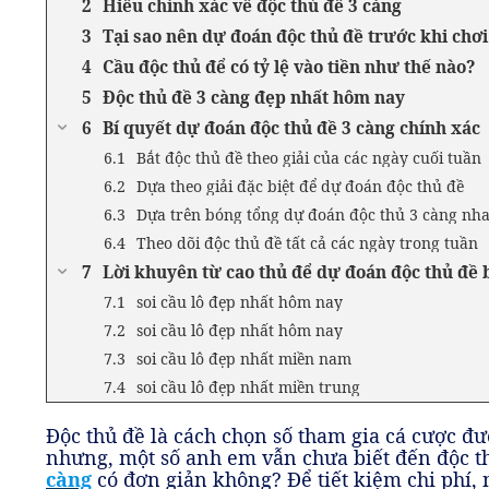
Hiểu chính xác về độc thủ đề 3 càng
Tại sao nên dự đoán độc thủ đề trước khi chơi
Cầu độc thủ để có tỷ lệ vào tiền như thế nào?
Độc thủ đề 3 càng đẹp nhất hôm nay
Bí quyết dự đoán độc thủ đề 3 càng chính xác
Bắt độc thủ đề theo giải của các ngày cuối tuần
Dựa theo giải đặc biệt để dự đoán độc thủ đề
Dựa trên bóng tổng dự đoán độc thủ 3 càng nh
Theo dõi độc thủ đề tất cả các ngày trong tuần
Lời khuyên từ cao thủ để dự đoán độc thủ đề b
soi cầu lô đẹp nhất hôm nay
soi cầu lô đẹp nhất hôm nay
soi cầu lô đẹp nhất miền nam
soi cầu lô đẹp nhất miền trung
Độc thủ đề là cách chọn số tham gia cá cược đư
nhưng, một số anh em vẫn chưa biết đến độc th
càng
có đơn giản không? Để tiết kiệm chi phí,