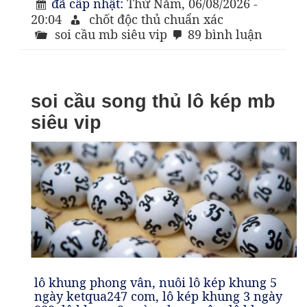
đã câp nhật:
Thứ Năm, 06/08/2026 -
20:04
chốt độc thủ chuẩn xác
ở
soi cầu mb siêu vip
89 bình luận
soi
cầu
bạch
thủ
soi cầu song thủ lô kép mb
lô
2
siêu vip
nháy
mb
siêu
vip
lô khung phong vân, nuôi lô kép khung 5
ngày ketqua247 com, lô kép khung 3 ngày