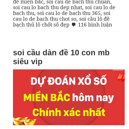
đề miền bắc
,
soi cau de bach thu chuan
,
soi cau lo bach thu dep nhat
,
soi cau lo de
bach thu
,
soi cau lo de bach thu 365
,
soi
cau lo de bach thu chot so
,
soi cầu lô đề
ở
bạch thủ lô chốt số đẹp
116 bình luận
soi
cầu
song
thủ
soi cầu dàn đề 10 con mb
lô
mb
siêu vip
siêu
vip