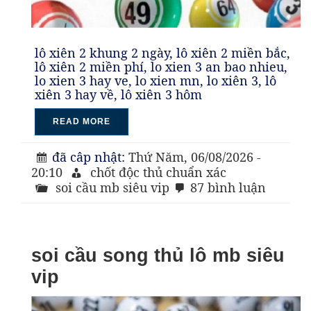
lô xiên 2 khung 2 ngày, lô xiên 2 miền bắc,
lô xiên 2 miền phí, lo xien 3 an bao nhieu,
lo xien 3 hay ve, lo xien mn, lo xiên 3, lô
xiên 3 hay về, lô xiên 3 hôm
READ MORE
đã câp nhật:
Thứ Năm, 06/08/2026 -
20:10
chốt độc thủ chuẩn xác
ở
soi cầu mb siêu vip
87 bình luận
soi
cầu
lô
xiên
soi cầu song thủ lô mb siêu
2
mb
vip
siêu
vip