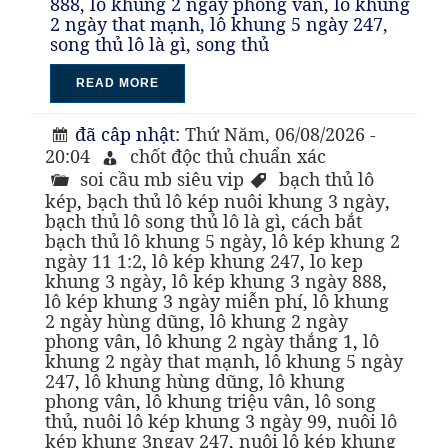
888, lô khung 2 ngày phong vân, lô khung
2 ngày that mạnh, lô khung 5 ngày 247,
song thủ lô là gì, song thủ
READ MORE
đã câp nhật:
Thứ Năm, 06/08/2026 -
20:04
chốt độc thủ chuẩn xác
soi cầu mb siêu vip
bạch thủ lô
kép
,
bạch thủ lô kép nuôi khung 3 ngày
,
bạch thủ lô song thủ lô là gì
,
cách bắt
bạch thủ lô khung 5 ngày
,
lô kép khung 2
ngày 11 1:2
,
lô kép khung 247
,
lo kep
khung 3 ngày
,
lô kép khung 3 ngày 888
,
lô kép khung 3 ngày miễn phí
,
lô khung
2 ngày hùng dũng
,
lô khung 2 ngày
phong vân
,
lô khung 2 ngày thắng 1
,
lô
khung 2 ngày that mạnh
,
lô khung 5 ngày
247
,
lô khung hùng dũng
,
lô khung
phong vân
,
lô khung triệu vân
,
lô song
thủ
,
nuôi lô kép khung 3 ngày 99
,
nuôi lô
kép khung 3ngay 247
,
nuôi lô kép khung