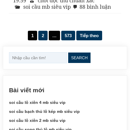
19:59
chốt độc thủ chuẩn xác
ở
soi cầu mb siêu vip
88 bình luận
soi
cầu
lô
xiên
Phân
3
1
2
…
573
Tiếp theo
trang
mb
siêu
bài
vip
viết
SEARCH
Bài viết mới
soi cầu lô xiên 4 mb siêu vip
soi cầu bạch thủ lô kép mb siêu vip
soi cầu lô xiên 2 mb siêu vip
soi cầu song thủ lô mb siêu vip