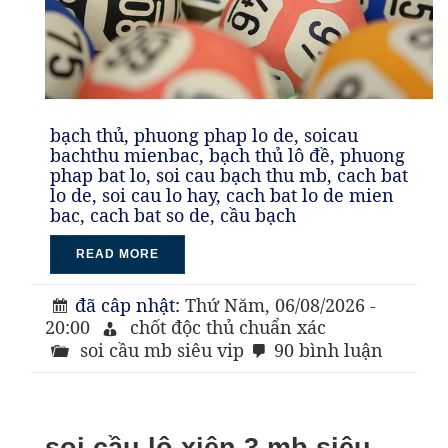
bạch thủ, phuong phap lo de, soicau
bachthu mienbac, bạch thủ lô đề, phuong
phap bat lo, soi cau bạch thu mb, cach bat
lo de, soi cau lo hay, cach bat lo de mien
bac, cach bat so de, cầu bạch
READ MORE
đã câp nhật:
Thứ Năm, 06/08/2026 -
20:00
chốt độc thủ chuẩn xác
ở
soi cầu mb siêu vip
90 bình luận
soi
cầu
đề
đầu
soi cầu lô xiên 3 mb siêu