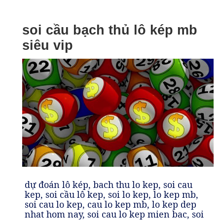
cầu
lô
xiên
soi cầu bạch thủ lô kép mb
4
mb
siêu vip
siêu
vip
dự đoán lô kép, bach thu lo kep, soi cau
kep, soi cầu lô kep, soi lo kep, lo kep mb,
soi cau lo kep, cau lo kep mb, lo kep dep
nhat hom nay, soi cau lo kep mien bac, soi