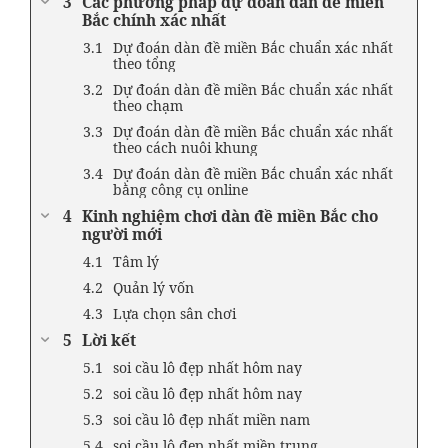
Các phương pháp dự đoán dàn đề miền
Bắc chính xác nhất
Dự đoán dàn đề miền Bắc chuẩn xác nhất
theo tổng
Dự đoán dàn đề miền Bắc chuẩn xác nhất
theo chạm
Dự đoán dàn đề miền Bắc chuẩn xác nhất
theo cách nuôi khung
Dự đoán dàn đề miền Bắc chuẩn xác nhất
bằng công cụ online
Kinh nghiệm chơi dàn đề miền Bắc cho
người mới
Tâm lý
Quản lý vốn
Lựa chọn sân chơi
Lời kết
soi cầu lô đẹp nhất hôm nay
soi cầu lô đẹp nhất hôm nay
soi cầu lô đẹp nhất miền nam
soi cầu lô đẹp nhất miền trung