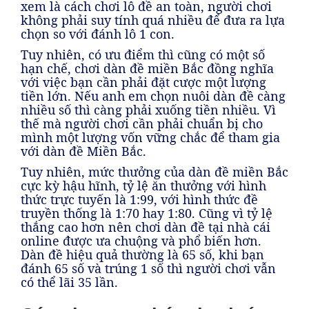
xem là cách chơi lô đề an toàn, người chơi
không phải suy tính quá nhiều để đưa ra lựa
chọn so với đánh lô 1 con.
Tuy nhiên, có ưu điểm thì cũng có một số
hạn chế, chơi dàn đề miền Bắc đồng nghĩa
với việc bạn cần phải đặt cược một lượng
tiền lớn. Nếu anh em chọn nuôi dàn đề càng
nhiều số thì càng phải xuống tiền nhiều. Vì
thế mà người chơi cần phải chuẩn bị cho
mình một lượng vốn vững chắc để tham gia
với dàn đề Miền Bắc.
Tuy nhiên, mức thưởng của dàn đề miền Bắc
cực kỳ hậu hĩnh, tỷ lệ ăn thưởng với hình
thức trực tuyến là 1:99, với hình thức đề
truyền thống là 1:70 hay 1:80. Cũng vì tỷ lệ
thắng cao hơn nên chơi dàn đề tại nhà cái
online được ưa chuộng và phổ biến hơn.
Dàn đề hiệu quả thường là 65 số, khi bạn
đánh 65 số và trúng 1 số thì người chơi vẫn
có thể lãi 35 lần.