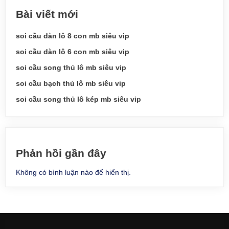
Bài viết mới
soi cầu dàn lô 8 con mb siêu vip
soi cầu dàn lô 6 con mb siêu vip
soi cầu song thủ lô mb siêu vip
soi cầu bạch thủ lô mb siêu vip
soi cầu song thủ lô kép mb siêu vip
Phản hồi gần đây
Không có bình luận nào để hiển thị.