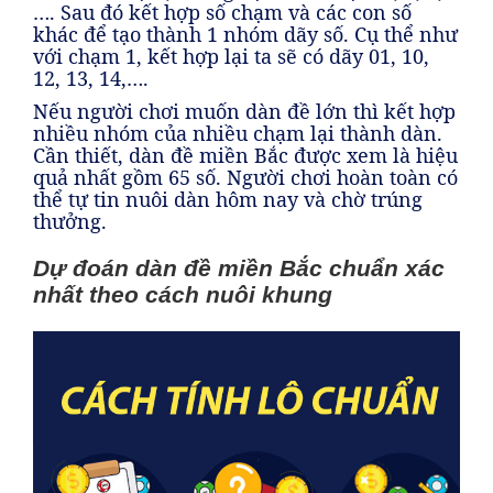
…. Sau đó kết hợp số chạm và các con số
khác để tạo thành 1 nhóm dãy số. Cụ thể như
với chạm 1, kết hợp lại ta sẽ có dãy 01, 10,
12, 13, 14,….
Nếu người chơi muốn dàn đề lớn thì kết hợp
nhiều nhóm của nhiều chạm lại thành dàn.
Cần thiết, dàn đề miền Bắc được xem là hiệu
quả nhất gồm 65 số. Người chơi hoàn toàn có
thể tự tin nuôi dàn hôm nay và chờ trúng
thưởng.
Dự đoán dàn đề miền Bắc chuẩn xác
nhất theo cách nuôi khung