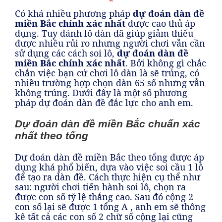
Có khá nhiều phương pháp
dự đoán dàn đề
miền Bắc chính xác nhất
được cao thủ áp
dụng. Tuy đánh lô dàn đã giúp giảm thiểu
được nhiều rủi ro nhưng người chơi vẫn cần
sử dụng các cách soi lô,
dự đoán dàn đề
miền Bắc chính xác nhất
. Bởi không gì chắc
chắn việc bạn cứ chơi lô dàn là sẽ trúng, có
nhiều trường hợp chọn dàn 65 số nhưng vẫn
không trúng. Dưới đây là một số phương
pháp dự đoán dàn đề đắc lực cho anh em.
Dự đoán dàn đề miền Bắc chuẩn xác
nhất theo tổng
Dự đoán dàn đề miền Bắc theo tổng được áp
dụng khá phổ biến, dựa vào việc soi cầu 1 lô
để tạo ra dàn đề. Cách thực hiện cụ thể như
sau: người chơi tiến hành soi lô, chọn ra
được con số tỷ lệ thắng cao. Sau đó cộng 2
con số lại sẽ được 1 tổng A , anh em sẽ thông
kê tất cả các con số 2 chữ số cộng lại cũng