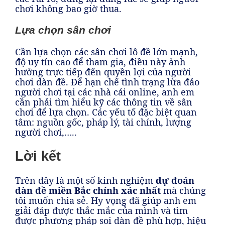
chơi không bao giờ thua.
Lựa chọn sân chơi
Cần lựa chọn các sân chơi lô đề lớn mạnh,
độ uy tín cao để tham gia, điều này ảnh
hưởng trực tiếp đến quyền lợi của người
chơi dàn đề. Để hạn chế tình trạng lừa đảo
người chơi tại các nhà cái online, anh em
cần phải tìm hiểu kỹ các thông tin về sân
chơi để lựa chọn. Các yếu tố đặc biệt quan
tâm: nguồn gốc, pháp lý, tài chính, lượng
người chơi,…..
Lời kết
Trên đây là một số kinh nghiệm
dự đoán
dàn đề miền Bắc chính xác nhất
mà chúng
tôi muốn chia sẻ. Hy vọng đã giúp anh em
giải đáp được thắc mắc của mình và tìm
được phương pháp soi dàn đề phù hợp, hiệu