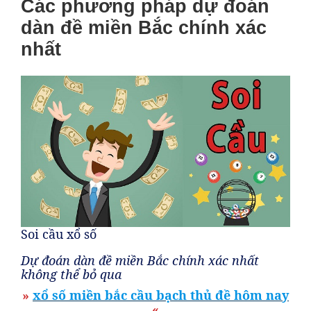
Các phương pháp dự đoán
dàn đề miền Bắc chính xác
nhất
Soi cầu xổ số
Dự đoán dàn đề miền Bắc chính xác nhất
không thể bỏ qua
»
xổ số miền bắc cầu bạch thủ đề hôm nay
«