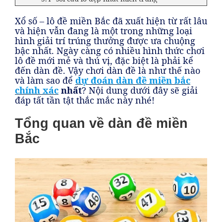
Xổ số – lô đề miền Bắc đã xuất hiện từ rất lâu
và hiện vẫn đang là một trong những loại
hình giải trí trúng thưởng được ưa chuộng
bậc nhất. Ngày càng có nhiều hình thức chơi
lô đề mới mẻ và thú vị, đặc biệt là phải kể
đến dàn đề. Vậy chơi dàn đề là như thế nào
và làm sao để
dự đoán
dàn đề miền bắc
chính xác
nhất
? Nội dung dưới đây sẽ giải
đáp tất tần tật thắc mắc này nhé!
Tổng quan về dàn đề miền
Bắc