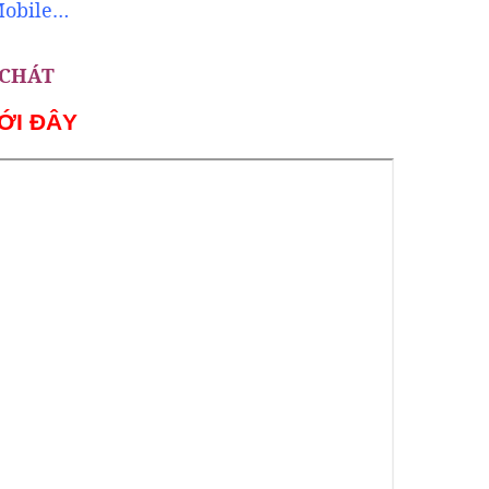
Mobile…
 CHÁT
ỚI ĐÂY