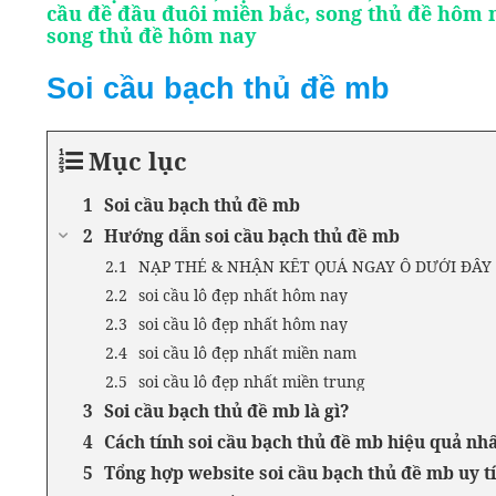
cầu đề đầu đuôi miền bắc, song thủ đề hôm na
song thủ đề hôm nay
Soi cầu bạch thủ đề mb
Mục lục
Soi cầu bạch thủ đề mb
Hướng dẫn soi cầu bạch thủ đề mb
NẠP THẺ & NHẬN KẾT QUẢ NGAY Ô DƯỚI ĐÂY
soi cầu lô đẹp nhất hôm nay
soi cầu lô đẹp nhất hôm nay
soi cầu lô đẹp nhất miền nam
soi cầu lô đẹp nhất miền trung
Soi cầu bạch thủ đề mb là gì?
Cách tính soi cầu bạch thủ đề mb hiệu quả nh
Tổng hợp website soi cầu bạch thủ đề mb uy t