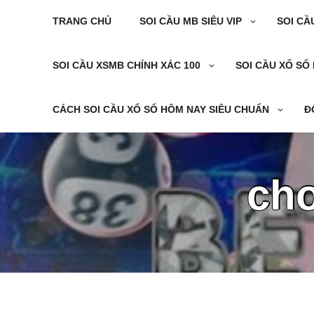
Skip
to
TRANG CHỦ
SOI CẦU MB SIÊU VIP
SOI CẦ
content
SOI CẦU XSMB CHÍNH XÁC 100
SOI CẦU XỔ SỐ
CÁCH SOI CẦU XỔ SỐ HÔM NAY SIÊU CHUẨN
Đ
c
h