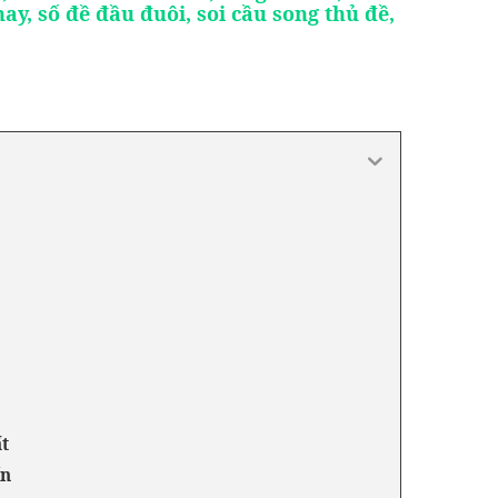
y, số đề đầu đuôi, soi cầu song thủ đề,
ất
ín