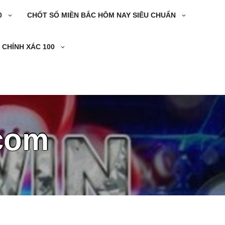
0
CHỐT SỐ MIỀN BẮC HÔM NAY SIÊU CHUẨN
 CHÍNH XÁC 100
c
o
m