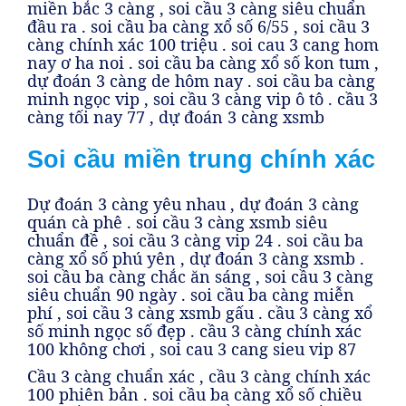
miền bắc 3 càng , soi cầu 3 càng siêu chuẩn
đầu ra . soi cầu ba càng xổ số 6/55 , soi cầu 3
càng chính xác 100 triệu . soi cau 3 cang hom
nay ơ ha noi . soi cầu ba càng xổ số kon tum ,
dự đoán 3 càng de hôm nay . soi cầu ba càng
minh ngọc vip , soi cầu 3 càng vip ô tô . cầu 3
càng tối nay 77 , dự đoán 3 càng xsmb
Soi cầu miền trung chính xác
Dự đoán 3 càng yêu nhau , dự đoán 3 càng
quán cà phê . soi cầu 3 càng xsmb siêu
chuẩn đề , soi cầu 3 càng vip 24 . soi cầu ba
càng xổ số phú yên , dự đoán 3 càng xsmb .
soi cầu ba càng chắc ăn sáng , soi cầu 3 càng
siêu chuẩn 90 ngày . soi cầu ba càng miễn
phí , soi cầu 3 càng xsmb gấu . cầu 3 càng xổ
số minh ngọc số đẹp . cầu 3 càng chính xác
100 không chơi , soi cau 3 cang sieu vip 87
Cầu 3 càng chuẩn xác , cầu 3 càng chính xác
100 phiên bản . soi cầu ba càng xổ số chiều