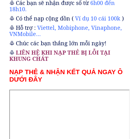
♧
Các bạn sẽ nhận được số từ
6h00 đến
18h10.
♧
Có thể nạp cộng dồn (
Ví dụ 10 cái 100k
)
♧
Hỗ trợ :
Viettel, Mobiphone, Vinaphone,
VNMobile…
♧
Chúc các bạn thắng lớn mỗi ngày!
♧
LIÊN HỆ KHI NẠP THẺ BỊ LỖI TẠI
KHUNG CHÁT
NẠP THẺ & NHẬN KẾT QUẢ NGAY Ô
DƯỚI ĐÂY