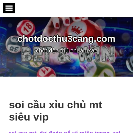
Skip
to
content
c
h
o
t
d
o
c
t
h
u
3
c
a
n
g
.
c
o
m
c
h
ố
t
đ
ộ
c
t
h
ủ
c
h
u
ẩ
n
x
á
c
soi cầu xỉu chủ mt
siêu vip