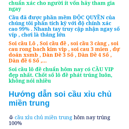
chuẩn xác cho người ít vốn hãy tham gia
ngay
Cầu đã được phần mềm ĐỘC QUYỀN của
chúng tôi phân tích kỹ với độ chính xác
cao 99% . Nhanh tay truy cập nhận ngay số
víp , chơi là thắng lớn
Soi cầu Lô , Soi cầu đề , soi cầu 3 càng , soi
cau rong bach kim vip , soi cau 3 mien , dự
doán xsmb , Dàn Đề 3 Số , Dàn Đề 4 Số ,
Dàn đề 6 Số ,…
Soi cầu lô đề chuẩn hôm nay có CẦU VIP
đẹp nhất. Chốt số lô đề phát trúng luôn,
không nói nhiều
Hướng dẫn soi cầu xỉu chủ
miền trung
♧
cầu xỉu chủ miền trung
hôm nay trúng
100%