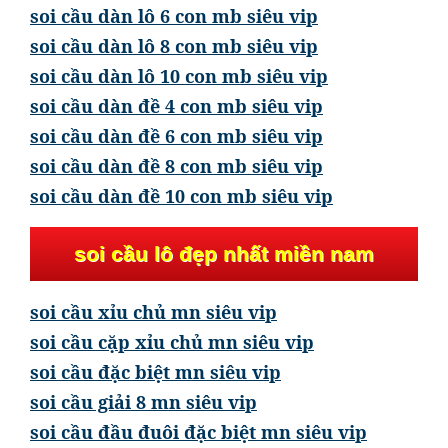
soi cầu dàn lô 6 con mb siêu vip
soi cầu dàn lô 8 con mb siêu vip
soi cầu dàn lô 10 con mb siêu vip
soi cầu dàn đề 4 con mb siêu vip
soi cầu dàn đề 6 con mb siêu vip
soi cầu dàn đề 8 con mb siêu vip
soi cầu dàn đề 10 con mb siêu vip
soi cầu lô đẹp nhất miền nam
soi cầu xỉu chủ mn siêu vip
soi cầu cặp xỉu chủ mn siêu vip
soi cầu đặc biệt mn siêu vip
soi cầu giải 8 mn siêu vip
soi cầu đầu đuôi đặc biệt mn siêu vip