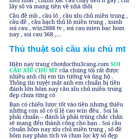
mới nhất , chính xác cầu chạy đều ít gãy , chỉ
lấy số và mang tiền về nhà thôi
Cầu đề mb , cầu lô , cầu xỉu chủ miền trung ,
cầu đề , cầu bạch thủ lô miền trung , xsmb
soi cau , win2888 tv , soi cau mien bac hom
nay , soi cau 368 ,…
Thủ thuật soi cầu xỉu chủ mt
Hiện nay trang chotdocthu3cang.com
SOI
CẦU XỈU CHỦ MT
của chúng tôi rất được
nhiều anh chị em tin tưởng và ủng hộ .
Thông tin tuyệt mật anh em chuẩn bị tiền
đánh lớn hôm nay cầu xỉu chủ miền trung
đẹp chưa từng có
Bạn có chiến lược tốt vào tiền nhưng thiếu
những con số có tỉ lệ cao win đều . Soi là
phải chuẩn – đánh là phải trúng chắc chắn
sẽ mang đến thành công cho bạn . Soi cầu
chuẩn hôm nay xỉu chủ miền trung , số đề
hôm nay phân tích và chọn lọc kỹ số đẹp