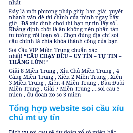
nhất
Đây là một phương pháp giúp bạn giải quyết
nhanh vấn đề tài chính của mình ngay bây
giờ . Đã xác định chơi thì bạn tự tin lấy số .
Khẳng định chốt là ăn không nên phân tán
tư tưởng rồi loạn số . Chọn đúng địa chỉ soi
cầu chính là chìa khóa thành công của bạn
Soi Cầu VIP Miền Trung chuẩn xác
nhất!
“CẦU CHẠY ĐỀU – UY TÍN – TỰ TIN –
THẮNG LỚN!
“
Giải 8 Miền Trung , Xỉu Chủ Miền Trung , 4
Càng Miền Trung , Xiên 2 Miền Trung , Xiên
3 Miền Trung , Xiên 4 Miền Trung , Đầu Đuôi
Miền Trung , Giải 7 Miền Trung ,…soi cau 3
mien , du doan xo so 3 mien
Tổng hợp website soi cầu xỉu
chủ mt uy tín
Dịch vụ soi cau sẽ dự đoán xổ số miền bắc