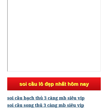
soi cầu lô đẹp nhất hôm nay
soi cầu bạch thủ 3 càng mb siêu vip
soi cầu song thủ 3 càng mb siêu vip