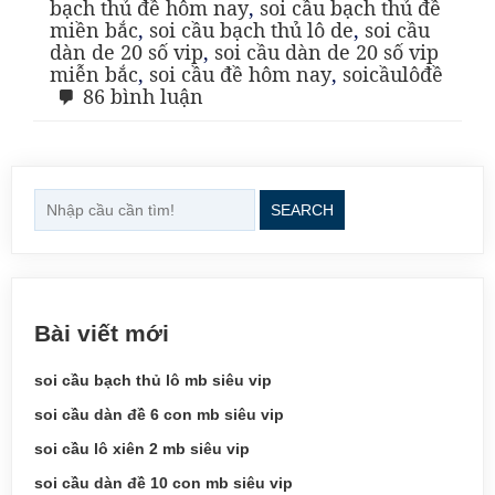
bạch thủ đề hôm nay
,
soi cầu bạch thủ đề
miền bắc
,
soi cầu bạch thủ lô de
,
soi cầu
dàn de 20 số vip
,
soi cầu dàn de 20 số vip
miễn bắc
,
soi cầu đề hôm nay
,
soicầulôđề
ở
86 bình luận
soi
cầu
dàn
đề
8
SEARCH
con
mb
siêu
vip
Bài viết mới
soi cầu bạch thủ lô mb siêu vip
soi cầu dàn đề 6 con mb siêu vip
soi cầu lô xiên 2 mb siêu vip
soi cầu dàn đề 10 con mb siêu vip