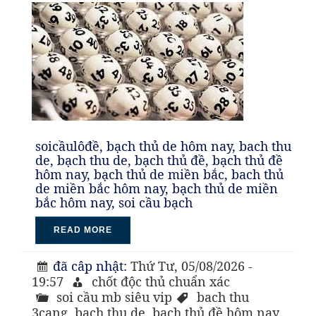
soicầulôđề, bạch thủ de hôm nay, bach thu
de, bạch thu de, bạch thủ đề, bạch thủ đề
hôm nay, bạch thủ de miền bắc, bach thủ
de miền bắc hôm nay, bạch thủ de miền
bắc hôm nay, soi cầu bạch
READ MORE
đã câp nhật:
Thứ Tư, 05/08/2026 -
19:57
chốt độc thủ chuẩn xác
soi cầu mb siêu vip
bach thu
3cang
,
bạch thu de
,
bạch thủ đề hôm nay
,