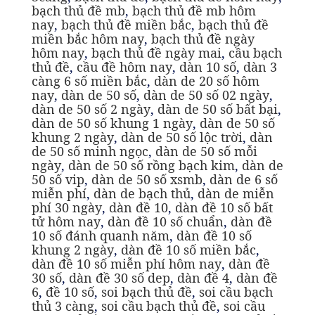
bạch thủ đề mb
,
bạch thủ đề mb hôm
nay
,
bạch thủ đề miền bắc
,
bạch thủ đề
miền bắc hôm nay
,
bạch thủ đề ngày
hôm nay
,
bạch thủ đề ngày mai
,
cầu bạch
thủ đề
,
cầu đề hôm nay
,
dàn 10 số
,
dàn 3
càng 6 số miền bắc
,
dàn de 20 số hôm
nay
,
dàn de 50 số
,
dàn de 50 số 02 ngày
,
dàn de 50 số 2 ngày
,
dàn de 50 số bất bại
,
dàn de 50 số khung 1 ngày
,
dàn de 50 số
khung 2 ngày
,
dàn de 50 số lộc trời
,
dàn
de 50 số minh ngọc
,
dàn de 50 số mỗi
ngày
,
dàn de 50 số rồng bạch kim
,
dàn de
50 số vip
,
dàn de 50 số xsmb
,
dàn de 6 số
miễn phí
,
dàn de bạch thủ
,
dàn de miễn
phí 30 ngày
,
dàn đề 10
,
dàn đề 10 số bất
tử hôm nay
,
dàn đề 10 số chuẩn
,
dàn đề
10 số đánh quanh năm
,
dàn đề 10 số
khung 2 ngày
,
dàn đề 10 số miền bắc
,
dàn đề 10 số miễn phí hôm nay
,
dàn đề
30 số
,
dàn đề 30 số dep
,
dàn đề 4
,
dàn đề
6
,
đề 10 số
,
soi bạch thủ đề
,
soi cầu bạch
thủ 3 càng
,
soi cầu bạch thủ đề
,
soi cầu