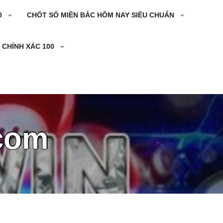
0
CHỐT SỐ MIỀN BẮC HÔM NAY SIÊU CHUẨN
 CHÍNH XÁC 100
c
o
m