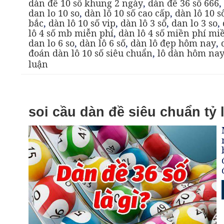
dàn đề 10 số khung 2 ngày
,
dàn đề 36 số 666
,
dan lo 10 so
,
dàn lô 10 số cao cấp
,
dàn lô 10 s
bắc
,
dàn lô 10 số vip
,
dàn lô 3 số
,
dan lo 3 so
,
lô 4 số mb miễn phí
,
dàn lô 4 số miền phí mi
dan lo 6 so
,
dàn lô 6 số
,
dàn lô đẹp hôm nay
,
đoán dàn lô 10 số siêu chuẩn
,
lô dàn hôm na
ở
luận
dự
đoán
dàn
lô
soi cầu dàn đề siêu chuẩn tỷ 
10
số
siêu
chuẩn
theo
có
lãi
lớn