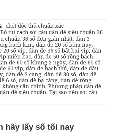
chốt độc thủ chuẩn xác
Bỏ túi cách soi cầu dàn đề siêu chuẩn 36
êu chuẩn 36 số đơn giản nhất
,
dàn 3
rồng bạch kim
,
dàn de 20 số hôm nay
,
 20 số vip
,
dàn de 36 số bất bại vip
,
dàn
vip miền bắc
,
dàn de 50 số rồng bạch
dàn de 60 số khung 2 ngày
,
dàn de 60 số
de 60 vip
,
dàn de bạch thủ
,
dàn de đầu
y
,
dàn đề 3 càng
,
dàn đề 30 số
,
dàn đề
đề 6 số
,
dàn đề ba càng
,
dàn đề rồng
n không cần chỉnh
,
Phương pháp dàn đề
 dàn đề siêu chuẩn
,
Tại sao nên soi cầu
 hãy lấy số tối nay