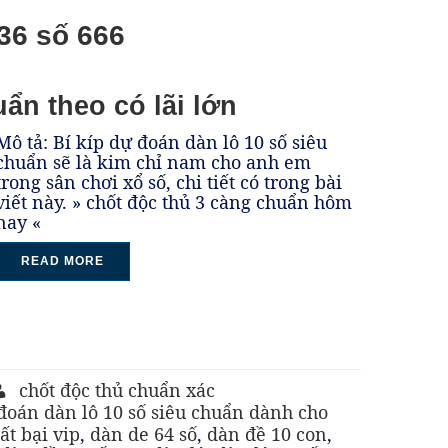
36 số 666
ẩn theo có lãi lớn
Mô tả: Bí kíp dự đoán dàn lô 10 số siêu
chuẩn sẽ là kim chỉ nam cho anh em
trong sân chơi xổ số, chi tiết có trong bài
viết này. » chốt độc thủ 3 càng chuẩn hôm
nay «
READ MORE
chốt độc thủ chuẩn xác
 đoán dàn lô 10 số siêu chuẩn dành cho
ất bại vip
,
dàn de 64 số
,
dàn đề 10 con
,