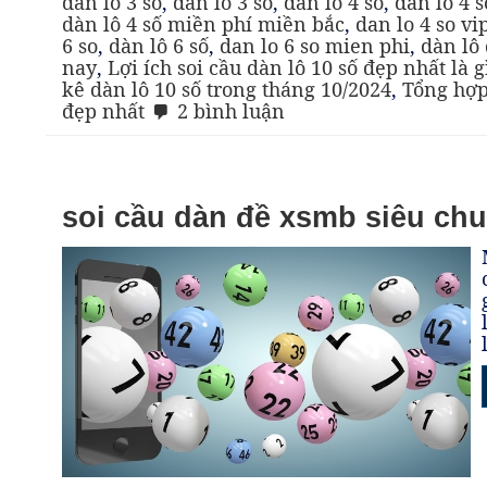
dan lo 3 so
,
dàn lô 3 số
,
dàn lô 4 số
,
dan lô 4 s
dàn lô 4 số miền phí miền bắc
,
dan lo 4 so vi
6 so
,
dàn lô 6 số
,
dan lo 6 so mien phi
,
dàn lô
nay
,
Lợi ích soi cầu dàn lô 10 số đẹp nhất là g
kê dàn lô 10 số trong tháng 10/2024
,
Tổng hợp
ở
đẹp nhất
2 bình luận
soi
cầu
dàn
lô
soi cầu dàn đề xsmb siêu chuẩ
10
số
đẹp
nhất
nhanh
tay
nhận
tiền