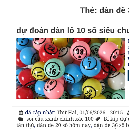
Thẻ:
dàn đề 
dự đoán dàn lô 10 số siêu chu
đã câp nhật:
Thứ Hai, 01/06/2026 - 20:15
soi cầu xsmb chính xác 100
Bí kíp dự
tân thủ
,
dàn de 20 số hôm nay
,
dàn de 36 số b