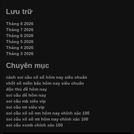
Lưu trữ
Tháng 8 2026
Tháng 7 2026
Tháng 6 2026
Tháng 5 2026
Tháng 4 2026
Tháng 3 2026
Chuyên mục
cách soi cầu xổ số hôm nay siêu chuẩn
chốt số miền bắc hôm nay siêu chuẩn
độc thủ đề hôm nay
soi cầu đề hôm nay
soi cầu mb siêu vip
soi cầu mt siêu vip
soi cầu xổ số mn hôm nay chính xác 100
soi cầu xổ số mt hôm nay chính xác 100
soi cầu xsmb chính xác 100