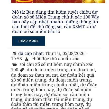
Mô tả: Bạn đang tìm kiếm tuyệt chiêu dự
đoán xổ số Miền Trung chính xác 100 Vậy
bạn hãy cập nhật nhanh những thông tin
cần biết để chủ động soi cầu XSMT. » dự
đoán xổ số miền bắc lô
READ MORE
đã câp nhật:
Thứ Tư, 05/08/2026 -
19:58
chốt độc thủ chuẩn xác
soi cầu xổ số mt hôm nay chính xác
100
du doan mien trung
,
du doan mt
,
du doan xs than tai mt
,
dự đoán kết quả
xổ số miền trung
,
dự đoán miền trung
,
dự đoán miền trung chuẩn nhất
,
dự đoán
miền trung hôm nay
,
dự đoán số miền
trung hôm nay
,
dự đoán soi cầu miền
trung
,
dự đoán thần tài miền trung
,
dự
đoán thần tài miền trung hôm nay
,
dự
đoán xổ số miền trung
,
dự đoán xổ số