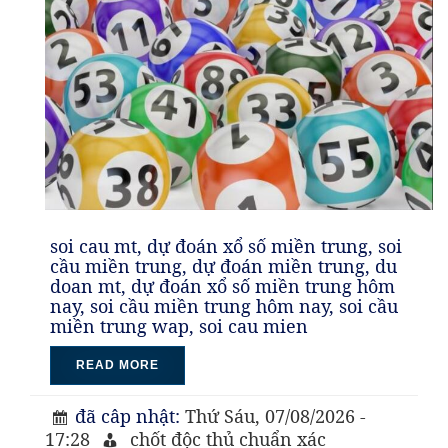
soi cau mt, dự đoán xổ số miền trung, soi
cầu miền trung, dự đoán miền trung, du
doan mt, dự đoán xổ số miền trung hôm
nay, soi cầu miền trung hôm nay, soi cầu
miền trung wap, soi cau mien
READ MORE
đã câp nhật:
Thứ Sáu, 07/08/2026 -
17:28
chốt độc thủ chuẩn xác