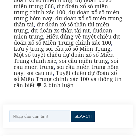
miền trung 666
,
dự đoán xổ số miền
trung chính xác 100
,
dự đoán xổ số miền
trung hôm nay
,
dự đoán xổ số miền trung
thần tài
,
dự đoán xổ số thần tài miền
trung
,
dự đoán xs thần tài mt
,
dudoan
mien trung
,
Hiểu đúng về tuyệt chiêu dự
đoán xổ số Miền Trung chính xác 100
,
Lưu ý trong soi cầu xổ số Miền Trung
,
Một số tuyệt chiêu dự đoán xổ số Miền
Trung chính xác
,
soi cầu miền trung
,
soi
cau mien trung
,
soi cầu miền trung hôm
nay
,
soi cau mt
,
Tuyệt chiêu dự đoán xổ
số Miền Trung chính xác 100 và thông tin
ở
cần biết
2 bình luận
dự
đoán
xổ
số
miền
SEARCH
trung
chính
xác