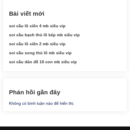
100
ăn
Bài viết mới
thông
soi cầu lô xiên 4 mb siêu vip
soi cầu bạch thủ lô kép mb siêu vip
soi cầu lô xiên 2 mb siêu vip
soi cầu song thủ lô mb siêu vip
soi cầu dàn đề 10 con mb siêu vip
Phản hồi gần đây
Không có bình luận nào để hiển thị.