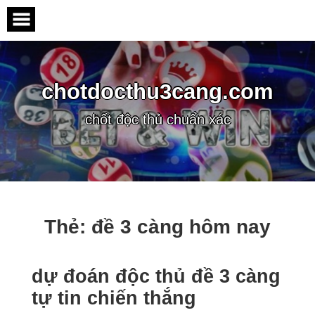
Skip
to
content
c
h
o
t
d
o
c
t
h
u
3
c
a
n
g
.
c
o
m
c
h
ố
t
đ
ộ
c
t
h
ủ
c
h
u
ẩ
n
x
á
c
Thẻ:
đề 3 càng hôm nay
dự đoán độc thủ đề 3 càng
tự tin chiến thắng