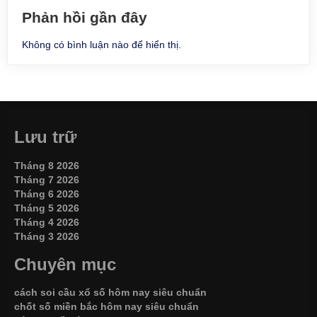
Phản hồi gần đây
Không có bình luận nào để hiển thị.
Lưu trữ
Tháng 8 2026
Tháng 7 2026
Tháng 6 2026
Tháng 5 2026
Tháng 4 2026
Tháng 3 2026
Chuyên mục
cách soi cầu xổ số hôm nay siêu chuẩn
chốt số miền bắc hôm nay siêu chuẩn