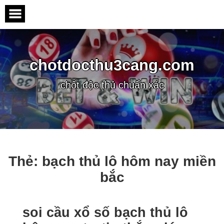
Skip
to
content
c
h
o
t
d
o
c
t
h
u
3
c
a
n
g
.
c
o
m
c
h
ố
t
đ
ộ
c
t
h
ủ
c
h
u
ẩ
n
x
á
c
Thẻ:
bạch thủ lô hôm nay miền
bắc
soi cầu xổ số bạch thủ lô