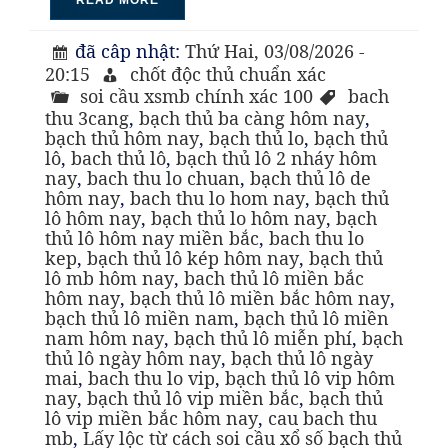
READ MORE
đã câp nhật:
Thứ Hai, 03/08/2026 -
20:15
chốt độc thủ chuẩn xác
soi cầu xsmb chính xác 100
bach
thu 3cang
,
bạch thủ ba càng hôm nay
,
bạch thủ hôm nay
,
bạch thủ lo
,
bạch thủ
lô
,
bach thủ lô
,
bạch thủ lô 2 nháy hôm
nay
,
bach thu lo chuan
,
bạch thủ lô de
hôm nay
,
bach thu lo hom nay
,
bạch thủ
lô hôm nay
,
bạch thủ lo hôm nay
,
bạch
thủ lô hôm nay miền bắc
,
bach thu lo
kep
,
bạch thủ lô kép hôm nay
,
bạch thủ
lô mb hôm nay
,
bach thủ lô miền bắc
hôm nay
,
bạch thủ lô miền bắc hôm nay
,
bạch thủ lô miền nam
,
bạch thủ lô miền
nam hôm nay
,
bạch thủ lô miễn phí
,
bạch
thủ lô ngày hôm nay
,
bạch thủ lô ngày
mai
,
bach thu lo vip
,
bạch thủ lô vip hôm
nay
,
bạch thủ lô vip miền bắc
,
bạch thủ
lô vip miền bắc hôm nay
,
cau bach thu
mb
,
Lấy lộc từ cách soi cầu xổ số bạch thủ