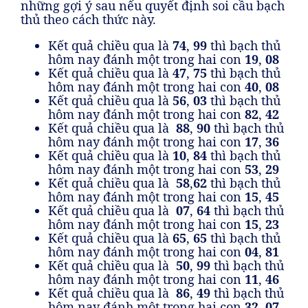
những gợi ý sau nếu quyết định soi cầu bạch
thủ theo cách thức này.
Kết quả chiều qua là
74
,
99
thì bạch thủ
hôm nay đánh một trong hai con
19
,
08
Kết quả chiều qua là
47
,
75
thì bạch thủ
hôm nay đánh một trong hai con
40
,
08
Kết quả chiều qua là
56
,
03
thì bạch thủ
hôm nay đánh một trong hai con
82
,
42
Kết quả chiều qua là
88
,
90
thì bạch thủ
hôm nay đánh một trong hai con
17
,
36
Kết quả chiều qua là
10
,
84
thì bạch thủ
hôm nay đánh một trong hai con
53
,
29
Kết quả chiều qua là
58
,
62
thì bạch thủ
hôm nay đánh một trong hai con
15
,
45
Kết quả chiều qua là
07
,
64
thì bạch thủ
hôm nay đánh một trong hai con
15
,
23
Kết quả chiều qua là
65
,
65
thì bạch thủ
hôm nay đánh một trong hai con
04
,
81
Kết quả chiều qua là
50
,
99
thì bạch thủ
hôm nay đánh một trong hai con
11
,
46
Kết quả chiều qua là
86
,
49
thì bạch thủ
hôm nay đánh một trong hai con
32
,
07