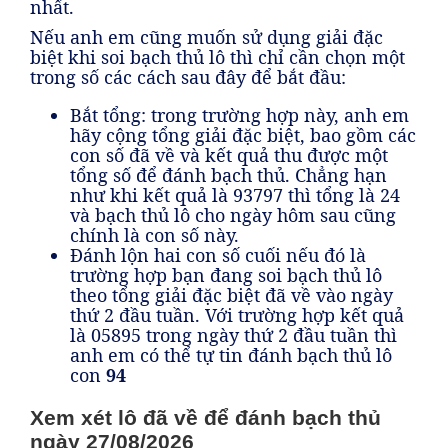
nhất.
Nếu anh em cũng muốn sử dụng giải đặc
biệt khi soi bạch thủ lô thì chỉ cần chọn một
trong số các cách sau đây để bắt đầu:
Bắt tổng: trong trường hợp này, anh em
hãy cộng tổng giải đặc biệt, bao gồm các
con số đã về và kết quả thu được một
tổng số để đánh bạch thủ. Chẳng hạn
như khi kết quả là 93797 thì tổng là 24
và bạch thủ lô cho ngày hôm sau cũng
chính là con số này.
Đánh lộn hai con số cuối nếu đó là
trường hợp bạn đang soi bạch thủ lô
theo tổng giải đặc biệt đã về vào ngày
thứ 2 đầu tuần. Với trường hợp kết quả
là 05895 trong ngày thứ 2 đầu tuần thì
anh em có thể tự tin đánh bạch thủ lô
con
94
Xem xét lô đã về để đánh bạch thủ
ngày 27/08/2026