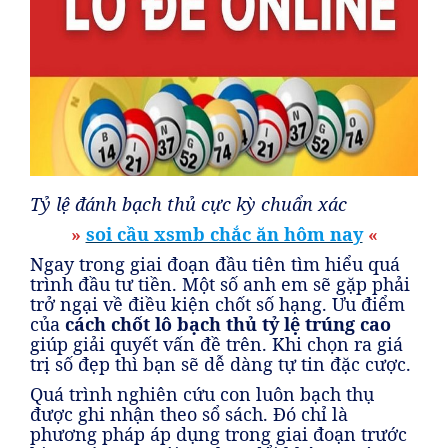
Tỷ lệ đánh bạch thủ cực kỳ chuẩn xác
»
soi cầu xsmb chắc ăn hôm nay
«
Ngay trong giai đoạn đầu tiên tìm hiểu quá
trình đầu tư tiền. Một số anh em sẽ gặp phải
trở ngại về điều kiện chốt số hạng. Ưu điểm
của
cách chốt lô bạch thủ tỷ lệ trúng cao
giúp giải quyết vấn đề trên. Khi chọn ra giá
trị số đẹp thì bạn sẽ dễ dàng tự tin đặc cược.
Quá trình nghiên cứu con luôn bạch thụ
được ghi nhận theo sổ sách. Đó chỉ là
phương pháp áp dụng trong giai đoạn trước