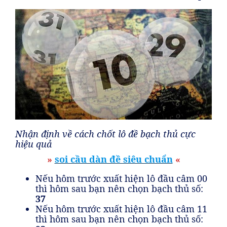
Nhận định về cách chốt lô đề bạch thủ cực
hiệu quả
»
soi cầu dàn đề siêu chuẩn
«
Nếu hôm trước xuất hiện lô đầu câm 00
thì hôm sau bạn nên chọn bạch thủ số:
37
Nếu hôm trước xuất hiện lô đầu câm 11
thì hôm sau bạn nên chọn bạch thủ số: