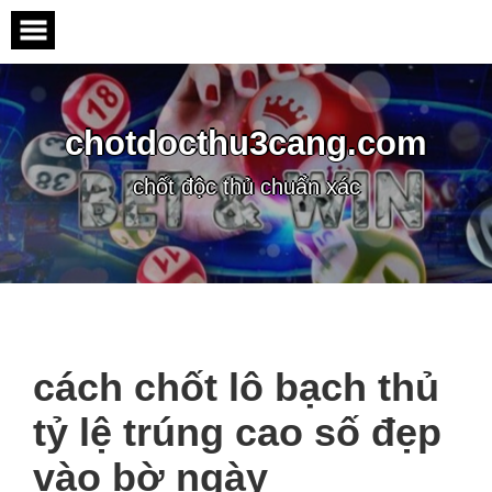
Skip
to
content
c
h
o
t
d
o
c
t
h
u
3
c
a
n
g
.
c
o
m
c
h
ố
t
đ
ộ
c
t
h
ủ
c
h
u
ẩ
n
x
á
c
cách chốt lô bạch thủ
tỷ lệ trúng cao số đẹp
vào bờ ngày