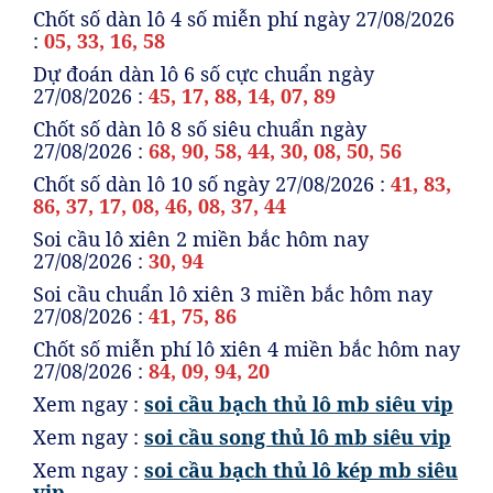
Chốt số dàn lô 4 số miễn phí ngày 27/08/2026
:
05, 33, 16, 58
Dự đoán dàn lô 6 số cực chuẩn ngày
27/08/2026 :
45, 17, 88, 14, 07, 89
Chốt số dàn lô 8 số siêu chuẩn ngày
27/08/2026 :
68, 90, 58, 44, 30, 08, 50, 56
Chốt số dàn lô 10 số ngày 27/08/2026 :
41, 83,
86, 37, 17, 08, 46, 08, 37, 44
Soi cầu lô xiên 2 miền bắc hôm nay
27/08/2026 :
30, 94
Soi cầu chuẩn lô xiên 3 miền bắc hôm nay
27/08/2026 :
41, 75, 86
Chốt số miễn phí lô xiên 4 miền bắc hôm nay
27/08/2026 :
84, 09, 94, 20
Xem ngay :
soi cầu bạch thủ lô mb siêu vip
Xem ngay :
soi cầu song thủ lô mb siêu vip
Xem ngay :
soi cầu bạch thủ lô kép mb siêu
vip