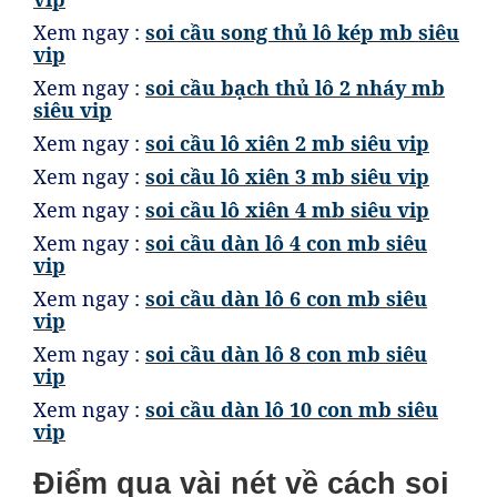
Xem ngay :
soi cầu song thủ lô kép mb siêu
vip
Xem ngay :
soi cầu bạch thủ lô 2 nháy mb
siêu vip
Xem ngay :
soi cầu lô xiên 2 mb siêu vip
Xem ngay :
soi cầu lô xiên 3 mb siêu vip
Xem ngay :
soi cầu lô xiên 4 mb siêu vip
Xem ngay :
soi cầu dàn lô 4 con mb siêu
vip
Xem ngay :
soi cầu dàn lô 6 con mb siêu
vip
Xem ngay :
soi cầu dàn lô 8 con mb siêu
vip
Xem ngay :
soi cầu dàn lô 10 con mb siêu
vip
Điểm qua vài nét về cách soi