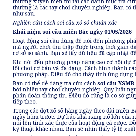
thường xuyên hiển thị tại các danh mục tra cứu
thường là các tay chơi chuyên nghiệp. Bạn có 
như sau.
Nghiên cứu cách soi cầu xổ số chuẩn xác
Khái niệm soi cầu miền Bắc ngày 01/05/2026
Hoạt động soi cầu dùng để nói đến phương pháp
mà người chơi thu thập được trong thời gian dà
cơ sở so sánh. Bạn sẽ lấy dữ liệu đã cập nhật đ
Khi nói đến phương pháp nâng cao cơ hội dự 
lối chơi cơ bản và đa dạng. Cách hình thành c
phương pháp. Điều đó cho thấy tính ứng dụng h
Bạn có thể dễ dàng tra cứu cách
soi cầu XSMB 
bởi nhiều tay chơi chuyên nghiệp. Quy luật ng
phán đoán thông tin. Điều đó cũng là cơ sở gi
tiếp theo.
Trong các đợt xổ số hàng ngày theo đài miền Bắ
ngày hôm trước. Dự báo khả năng nổ lớn của n
nói lên tính xác thực của hoạt động cá cược. Đ
kỹ thuật khác nhau. Bạn sẽ nhìn thấy tỷ lệ xuất