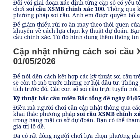
Đối với giai đoạn xác định từng cặp số có yếu t
chơi
soi cầu XSMB chính xác 100
. Thông qua 
phương pháp soi cầu. Anh em được quyền bổ sun
Để giảm thiểu rủi ro ăn may theo thói quen của 
khuyên về cách lựa chọn kỹ thuật dự đoán. Bạn
cầu chính xác. Từ đó hình dung thêm thông tin 
Cập nhật những cách soi cầu 
01/05/2026
Để nói đến cách kết hợp các kỹ thuật soi cầu t
sẽ còn tò mò trước những cơ hội đầu tư. Thôn
tích trước đó. Các con số soi cầu trực tuyến nói
Kỹ thuật bắc cầu miền Bắc tổng đề ngày 01/0
Điều mà người chơi cần cập nhật thông qua các
khai thác phương pháp
soi cầu XSMB chính xá
trong hàng mặt cơ sở dự đoán. Bạn có thể tham
giá trị lô đề.
Đã có rất đông người chơi lựa chọn phương phá