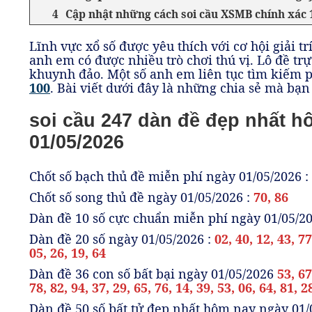
Cập nhật những cách soi cầu XSMB chính xác 
Lĩnh vực xổ số được yêu thích với cơ hội giải tr
anh em có được nhiều trò chơi thú vị. Lô đề tr
khuynh đảo. Một số anh em liên tục tìm kiếm
100
. Bài viết dưới đây là những chia sẻ mà bạn 
soi cầu 247 dàn đề đẹp nhất h
01/05/2026
Chốt số bạch thủ đề miễn phí ngày 01/05/2026 :
Chốt số song thủ đề ngày 01/05/2026 :
70, 86
Dàn đề 10 số cực chuẩn miễn phí ngày 01/05/20
Dàn đề 20 số ngày 01/05/2026 :
02, 40, 12, 43, 77
05, 26, 19, 64
Dàn đề 36 con số bất bại ngày 01/05/2026
53, 67
78, 82, 94, 37, 29, 65, 76, 14, 39, 53, 06, 64, 81, 2
Dàn đề 50 số bất tử đẹp nhất hôm nay ngày 01/