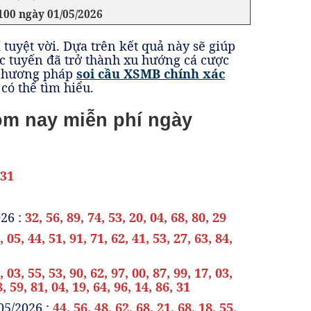
100 ngày 01/05/2026
í tuyệt vời. Dựa trên kết quả này sẽ giúp
ực tuyến đã trở thành xu hướng cá cược
 phương pháp
soi cầu XSMB chính xác
có thể tìm hiểu.
ôm nay miễn phí ngày
31
26 :
32, 56, 89, 74, 53, 20, 04, 68, 80, 29
, 05, 44, 51, 91, 71, 62, 41, 53, 27, 63, 84,
, 03, 55, 53, 90, 62, 97, 00, 87, 99, 17, 03,
8, 59, 81, 04, 19, 64, 96, 14, 86, 31
05/2026 :
44, 56, 48, 62, 68, 21, 68, 18, 55,