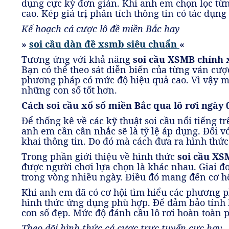
dụng cực kỳ đơn giản. Khi anh em chọn lọc từ
cao. Kép giá trị phân tích thông tin có tác dụn
Kế hoạch cá cược lô đề miền Bắc hay
»
soi cầu dàn đề xsmb siêu chuẩn
«
Tương ứng với khả năng
soi cầu XSMB chính 
Bạn có thể theo sát diễn biến của từng ván cượ
phương pháp có mức độ hiệu quả cao. Vì vậy m
những con số tốt hơn.
Cách soi cầu xổ số miền Bắc qua lô rơi ngày 
Để thống kê về các kỹ thuật soi cầu nổi tiếng t
anh em cần cân nhắc sẽ là tỷ lệ áp dụng. Đối v
khai thông tin. Do đó mà cách đưa ra hình thức
Trong phần giới thiệu về hình thức
soi cầu XS
được người chơi lựa chọn là khác nhau. Giai đo
trong vòng nhiều ngày. Điều đó mang đến cơ hộ
Khi anh em đã có cơ hội tìm hiểu các phương 
hình thức ứng dụng phù hợp. Để đảm bảo tính 
con số đẹp. Mức độ đánh cầu lô rơi hoàn toàn 
Theo dõi hình thức cá cược trực tuyến cực hay