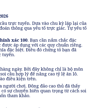
2026
cầu trực tuyến. Dựa vào chu kỳ lặp lại của
đoán thông qua yếu tố trực giác. Tự yếu tố
hính xác 100
. Bạn cần nắm chắc đặc
 được áp dụng với các quy chuẩn riêng.
ĩa đặc biệt. Điều đó chứng tỏ bạn đã
c tuyến.
 hàng ngày. Bởi đây không chỉ là bộ môn
soi cầu hợp lý để nâng cao tỷ lệ ăn lô.
ào điều kiện trên.
ủa người chơi. Đông đảo cao thủ đã thấy
 có sự chuyển biến quan trọng từ cách soi
uốn tham khảo.