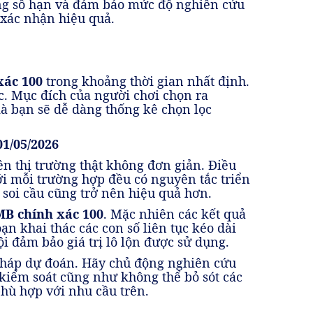
ng số hạn và đảm bảo mức độ nghiên cứu
g xác nhận hiệu quả.
xác 100
trong khoảng thời gian nhất định.
c. Mục đích của người chơi chọn ra
à bạn sẽ dễ dàng thống kê chọn lọc
01/05/2026
rên thị trường thật không đơn giản. Điều
ới mỗi trường hợp đều có nguyên tắc triển
 soi cầu cũng trở nên hiệu quả hơn.
MB chính xác 100
. Mặc nhiên các kết quả
ạn khai thác các con số liên tục kéo dài
i đảm bảo giá trị lô lộn được sử dụng.
pháp dự đoán. Hãy chủ động nghiên cứu
kiểm soát cũng như không thể bỏ sót các
phù hợp với nhu cầu trên.