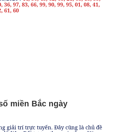
0, 36, 97, 83, 66, 99, 90, 99, 95, 01, 08, 41,
2, 61, 60
 số miền Bắc ngày
ng giải trí trực tuyến. Đây cũng là chủ đề