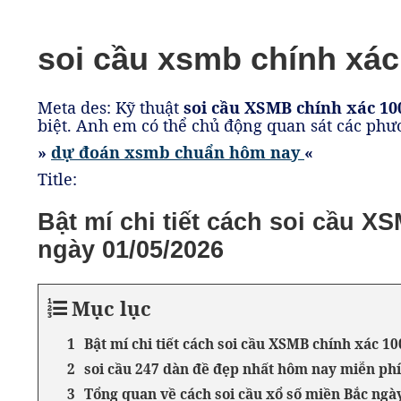
soi cầu xsmb chính xác
Meta des: Kỹ thuật
soi cầu XSMB chính xác 10
biệt. Anh em có thể chủ động quan sát các phư
»
dự đoán xsmb chuẩn hôm nay
«
Title:
Bật mí chi tiết cách soi cầu X
ngày 01/05/2026
Mục lục
Bật mí chi tiết cách soi cầu XSMB chính xác 1
soi cầu 247 dàn đề đẹp nhất hôm nay miễn phí
Tổng quan về cách soi cầu xổ số miền Bắc ngà