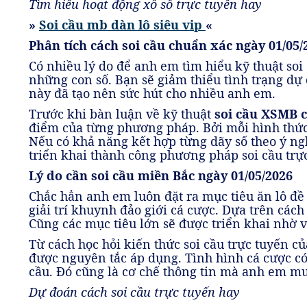
Tìm hiểu hoạt động xổ số trực tuyến hay
»
Soi cầu mb dàn lô siêu vip
«
Phân tích cách soi cầu chuẩn xác ngày 01/05/
Có nhiều lý do để anh em tìm hiểu kỹ thuật soi 
những con số. Bạn sẽ giảm thiểu tình trạng dự 
này đã tạo nên sức hút cho nhiều anh em.
Trước khi bàn luận về kỹ thuật
soi cầu XSMB c
điểm của từng phương pháp. Bởi mỗi hình thức
Nếu có khả năng kết hợp từng dãy số theo ý ngh
triển khai thành công phương pháp soi cầu trự
Lý do cần soi cầu miền Bắc ngày 01/05/2026
Chắc hẳn anh em luôn đặt ra mục tiêu ăn lô đề
giải trí khuynh đảo giới cá cược. Dựa trên cách 
Cũng các mục tiêu lớn sẽ được triển khai nhờ v
Từ cách học hỏi kiến thức soi cầu trực tuyến c
được nguyên tắc áp dụng. Tình hình cá cược có
cầu. Đó cũng là cơ chế thông tin mà anh em m
Dự đoán cách soi cầu trực tuyến hay