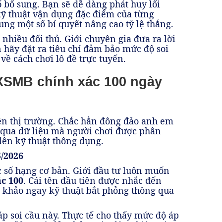
ố bổ sung. Bạn sẽ dễ dàng phát huy lối
kỹ thuật vận dụng đặc điểm của từng
g một số bí quyết nâng cao tỷ lệ thắng.
nhiều đối thủ. Giới chuyên gia đưa ra lời
 hãy đặt ra tiêu chí đảm bảo mức độ soi
về cách chơi lô đề trực tuyến.
XSMB chính xác 100 ngày
rên thị trường. Chắc hẳn đông đảo anh em
g qua dữ liệu mà người chơi được phân
 lên kỹ thuật thông dụng.
5/2026
 số hạng cơ bản. Giới đầu tư luôn muốn
c 100
. Cái tên đầu tiên được nhắc đến
 khảo ngay kỹ thuật bắt phỏng thông qua
p soi cầu này. Thực tế cho thấy mức độ áp