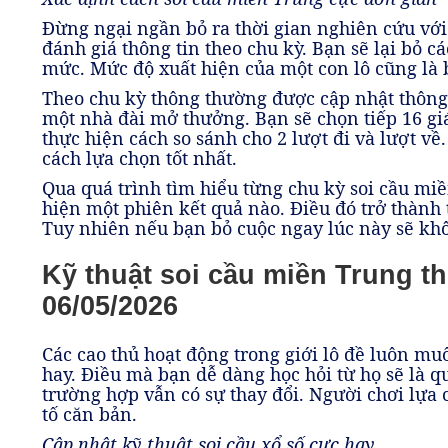
Đừng ngại ngần bỏ ra thời gian nghiên cứu với
đánh giá thông tin theo chu kỳ. Bạn sẽ lại bỏ cá
mức. Mức độ xuất hiện của một con lô cũng là 
Theo chu kỳ thông thường được cập nhật thông
một nhà đài mở thưởng. Bạn sẽ chọn tiếp 16 giá
thực hiện cách so sánh cho 2 lượt đi và lượt về.
cách lựa chọn tốt nhất.
Qua quá trình tìm hiểu từng chu kỳ soi cầu mi
hiện một phiên kết quả nào. Điều đó trở thành
Tuy nhiên nếu bạn bỏ cuộc ngay lúc này sẽ khôn
Kỹ thuật soi cầu miền Trung t
06/05/2026
Các cao thủ hoạt động trong giới lô đề luôn m
hay. Điều mà bạn dễ dàng học hỏi từ họ sẽ là qu
trường hợp vẫn có sự thay đổi. Người chơi lựa 
tố căn bản.
Cập nhật kỹ thuật soi cầu xổ số cực hay