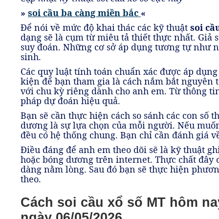
»
soi cầu ba càng miền bắc
«
Để nói về mức độ khai thác các kỹ thuật
soi cầ
dạng sẽ là cụm từ miêu tả thiết thực nhất. Giả
suy đoán. Những cơ sở áp dụng tương tự như 
sinh.
Các quy luật tính toán chuẩn xác được áp dụng
kiện để bạn tham gia là cách nắm bắt nguyên t
với chu kỳ riêng dành cho anh em. Từ thông ti
pháp dự đoán hiệu quả.
Bạn sẽ cần thực hiện cách so sánh các con số t
dương là sự lựa chọn của mỗi người. Nếu muốn
đều có hệ thống chung. Bạn chỉ cần đánh giá v
Điều đáng để anh em theo dõi sẽ là kỹ thuật g
hoặc bóng dương trên internet. Thực chất đây 
dàng nằm lòng. Sau đó bạn sẽ thực hiện phươn
theo.
Cách soi cầu xổ số MT hôm na
ngày 06/05/2026