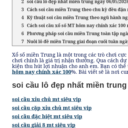
soi cầu lô đẹp nhất miền trung ngày 06/05/202
Cách soi cầu miền Trung theo chu kỳ đều đặn 
Kỹ thuật soi cầu miền Trung theo ngũ hành ng
Cách soi cầu xổ số MT hôm nay chính xác 100 
Phương pháp soi cầu miền Trung toàn tập ngà
Nuôi lô đề miền Trung giai đoạn cuối tuần ngà
Xổ số miền Trung là một trong các trò chơi cực 
chơi chính là giá trị nhận thưởng. Qua cách dự
kiện thu hút lợi nhuận cho anh em. Bạn có thể
hôm nay chính xác 100
%. Bài viết sẽ là nơi c
soi cầu lô đẹp nhất miền trung
soi cầu xỉu chủ mt siêu vip
soi cầu cặp xỉu chủ mt siêu vip
soi cầu đặc biệt mt siêu vip
soi cầu giải 8 mt siêu vip