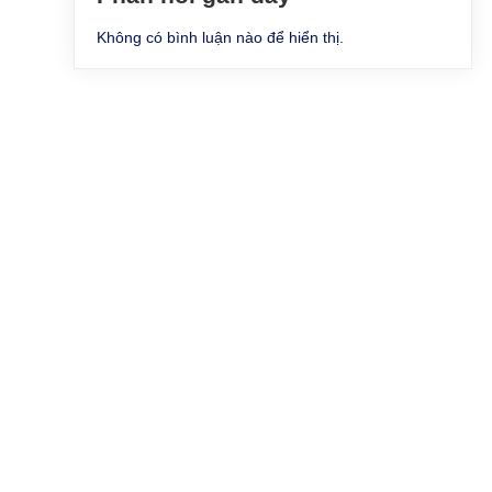
Không có bình luận nào để hiển thị.