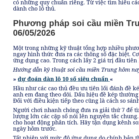
có những quy chuẩn riêng. Từ việc tìm hiểu cá
dành cho lô thủ.
Phương pháp soi cầu miền Tru
06/05/2026
Một trong những kỹ thuật tổng hợp nhiều phư
ngay hình thức đưa ra các thông số đặc biệt. 
ứng dụng cao. Trong cách lấy 2 giá trị đầu tiên 
Hướng dẫn kỹ thuật soi cầu miền Trung hôm na
»
dự đoán dàn lô 10 số siêu chuẩn
«
Hầu như các cao thủ đều ưu tiên lối đánh đề ké
anh em đang theo dõi. Dấu hiệu đề kép thường 
Đối với điều kiện tiếp theo cũng là cách so sán
Người chơi nhanh chóng đưa ra giải thứ 7 để tì
lượng lớn các cặp số nói lên nguyên tắc chung
cho hoạt động phân tích. Hãy tận dụng kênh soi
ngày hôm trước.
Tất nhiên với mức độ ứng dụng do chính bản t