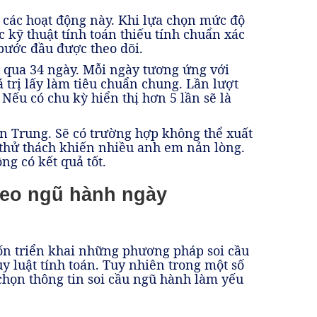
 các hoạt động này. Khi lựa chọn mức độ
c kỹ thuật tính toán thiếu tính chuẩn xác
bước đầu được theo dõi.
 qua 34 ngày. Mỗi ngày tương ứng với
 trị lấy làm tiêu chuẩn chung. Lần lượt
 Nếu có chu kỳ hiển thị hơn 5 lần sẽ là
ền Trung. Sẽ có trường hợp không thể xuất
 thử thách khiến nhiều anh em nản lòng.
g có kết quả tốt.
heo ngũ hành ngày
uốn triển khai những phương pháp soi cầu
y luật tính toán. Tuy nhiên trong một số
chọn thông tin soi cầu ngũ hành làm yếu