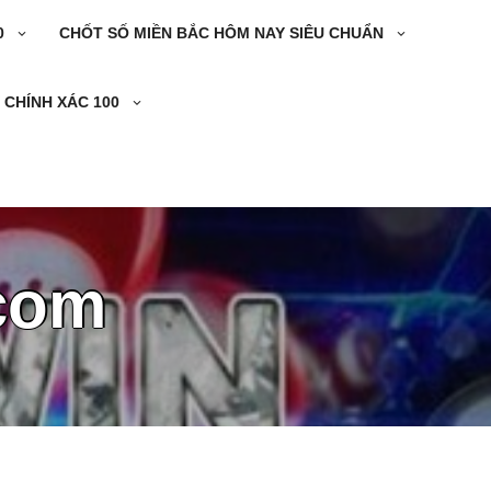
0
CHỐT SỐ MIỀN BẮC HÔM NAY SIÊU CHUẨN
 CHÍNH XÁC 100
c
o
m