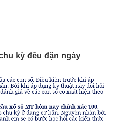
 chu kỳ đều đặn ngày
a các con số. Điều kiện trước khi áp
n. Bởi khi áp dụng kỹ thuật này đòi hỏi
 đánh giá về các con số có xuất hiện theo
 cầu xổ số MT hôm nay chính xác 100
.
eo chu kỳ ở dạng cơ bản. Nguyên nhân bởi
u anh em sẽ có bước học hỏi các kiến thức