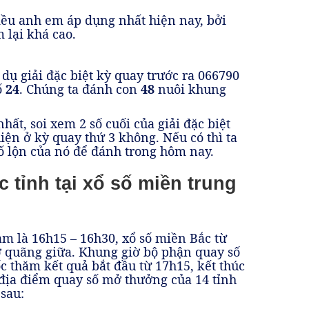
ều anh em áp dụng nhất hiện nay, bởi
 lại khá cao.
í dụ giải đặc biệt kỳ quay trước ra 066790
ố
24
. Chúng ta đánh con
48
nuôi khung
hất, soi xem 2 số cuối của giải đặc biệt
iện ở kỳ quay thứ 3 không. Nếu có thì ta
 số lộn của nó để đánh trong hôm nay.
c tỉnh tại xổ số miền trung
m là 16h15 – 16h30, xổ số miền Bắc từ
ở quãng giữa. Khung giờ bộ phận quay số
 thăm kết quả bắt đầu từ 17h15, kết thúc
 địa điểm quay số mở thưởng của 14 tỉnh
sau: