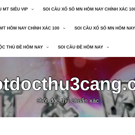
U MT SIÊU VIP
SOI CẦU XỔ SỐ MN HÔM NAY CHÍNH XÁC 10
 MT HÔM NAY CHÍNH XÁC 100
SOI CẦU XỔ SỐ MN HÔM NAY
ỘC THỦ ĐỀ HÔM NAY
SOI CẦU ĐỀ HÔM NAY
o
t
d
o
c
t
h
u
3
c
a
n
g
.
c
h
ố
t
đ
ộ
c
t
h
ủ
c
h
u
ẩ
n
x
á
c