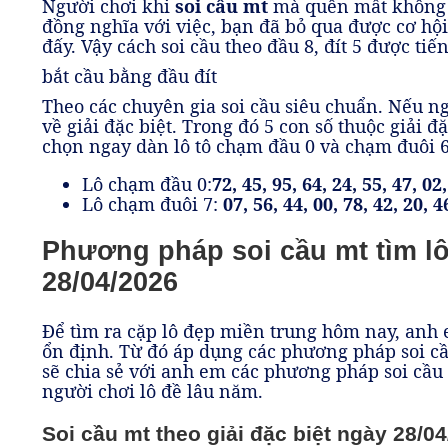
Người chơi khi
soi cầu mt
mà quên mất không 
đồng nghĩa với việc, bạn đã bỏ qua được cơ hội
đấy. Vậy cách soi cầu theo đầu 8, đít 5 được tiế
bắt cầu bằng đầu đít
Theo các chuyên gia soi cầu siêu chuẩn. Nếu n
về giải đặc biệt. Trong đó 5 con số thuộc giải đ
chọn ngay dàn lô tô chạm đầu 0 và chạm đuôi 6
Lô chạm đầu 0:
72, 45, 95, 64, 24, 55, 47, 02
Lô chạm đuôi 7:
07, 56, 44, 00, 78, 42, 20, 4
Phương pháp soi cầu mt tìm l
28/04/2026
Để tìm ra cặp lô đẹp miền trung hôm nay, anh 
ổn định. Từ đó áp dụng các phương pháp soi cầ
sẽ chia sẻ với anh em các phương pháp soi cầ
người chơi lô đề lâu năm.
Soi cầu mt theo giải đặc biệt ngày 28/0