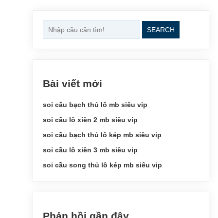
SEARCH
Bài viết mới
soi cầu bạch thủ lô mb siêu vip
soi cầu lô xiên 2 mb siêu vip
soi cầu bạch thủ lô kép mb siêu vip
soi cầu lô xiên 3 mb siêu vip
soi cầu song thủ lô kép mb siêu vip
Phản hồi gần đây