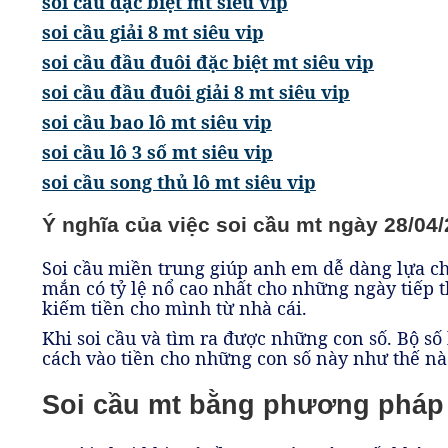
soi cầu đặc biệt mt siêu vip
soi cầu giải 8 mt siêu vip
soi cầu đầu đuôi đặc biệt mt siêu vip
soi cầu đầu đuôi giải 8 mt siêu vip
soi cầu bao lô mt siêu vip
soi cầu lô 3 số mt siêu vip
soi cầu song thủ lô mt siêu vip
Ý nghĩa của việc soi cầu mt ngày 28/04
Soi cầu miền trung giúp anh em dễ dàng lựa 
mắn có tỷ lệ nổ cao nhất cho những ngày tiếp t
kiếm tiền cho mình từ nhà cái.
Khi soi cầu và tìm ra được những con số. Bộ số
cách vào tiền cho những con số này như thế nà
Soi cầu mt bằng phương pháp đ