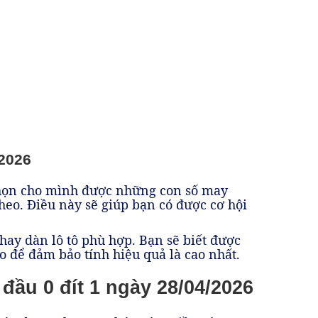
/2026
chọn cho mình được những con số may
heo. Điều này sẽ giúp bạn có được cơ hội
 hay dàn lô tô phù hợp. Bạn sẽ biết được
o để đảm bảo tính hiệu quả là cao nhất.
ầu 0 đít 1 ngày 28/04/2026