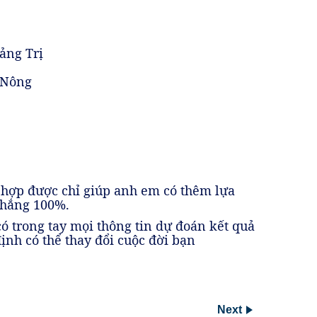
ảng Trị
 Nông
 hợp được chỉ giúp anh em có thêm lựa
thắng 100%.
có trong tay mọi thông tin dự đoán kết quả
ịnh có thể thay đổi cuộc đời bạn
Next