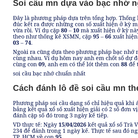
Soi cầu mn dựa vào bạc nhớ n
Đây là phương pháp dựa trên tổng hợp. Thống 
đúc kết ra được những con số xuất hiện ở kỳ m
vừa rồi. Ví dụ cặp
80
–
10
mà xuất hiện ở kỳ này,
theo như thống kê XSMN, cặp
95
–
66
xuất hiện
03
–
74
.
Ngoài ra cũng dựa theo phương pháp bạc nhớ 
cùng nhau. Ví dụ hôm nay anh em chốt số dự 
cùng con
09
, anh em có thể lót thêm con
88
để t
soi cầu bạc nhớ chuẩn nhất
Cách đánh lô đề soi cầu mn th
Phương pháp soi cầu dạng số chỉ hiệu quả khi á
bảng kết quả xổ số xuất hiện giải có 2 số đơn v
đánh cặp số đó trong 3 ngày kế tiếp.
VD thực tế: Ngày
15/04/2026
kết quả xổ số Trà V
234 để đánh trong 1 ngày kế. Thực tế sau đó n
TP. HCM về con
95
.