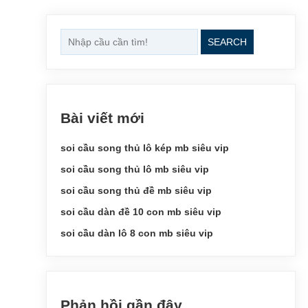
SEARCH
Bài viết mới
soi cầu song thủ lô kép mb siêu vip
soi cầu song thủ lô mb siêu vip
soi cầu song thủ đề mb siêu vip
soi cầu dàn đề 10 con mb siêu vip
soi cầu dàn lô 8 con mb siêu vip
Phản hồi gần đây