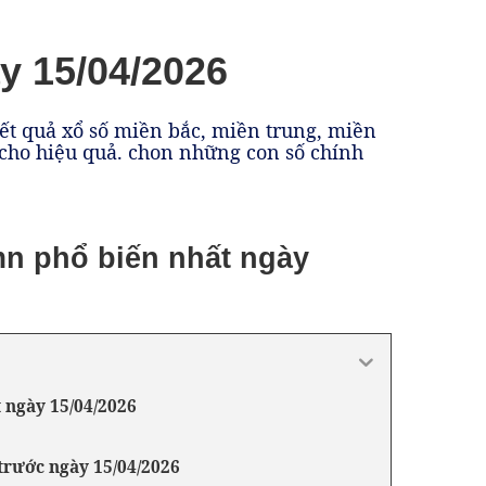
y 15/04/2026
ết quả xổ số miền bắc, miền trung, miền
cho hiệu quả. chon những con số chính
n phổ biến nhất ngày
 ngày 15/04/2026
trước ngày 15/04/2026