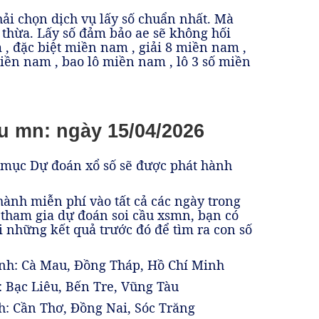
i chọn dịch vụ lấy số chuẩn nhất. Mà
ó thừa. Lấy số đảm bảo ae sẽ không hối
, đặc biệt miền nam , giải 8 miền nam ,
iền nam , bao lô miền nam , lô 3 số miền
u mn: ngày 15/04/2026
 mục Dự đoán xổ số sẽ được phát hành
ành miễn phí vào tất cả các ngày trong
 tham gia dự đoán soi cầu xsmn, bạn có
i những kết quả trước đó để tìm ra con số
nh: Cà Mau, Đồng Tháp, Hồ Chí Minh
 Bạc Liêu, Bến Tre, Vũng Tàu
h: Cần Thơ, Đồng Nai, Sóc Trăng