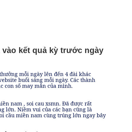
 vào kết quả kỳ trước ngày
 thưởng mỗi ngày lên đến 4 đài khác
ebsite buổi sáng mỗi ngày. Các thành
các con số may mắn của mình.
 miền nam , soi cau xsmn. Đã được rất
ng lớn. Niềm vui của các bạn cũng là
soi cầu miền nam cùng trúng lớn ngay bây