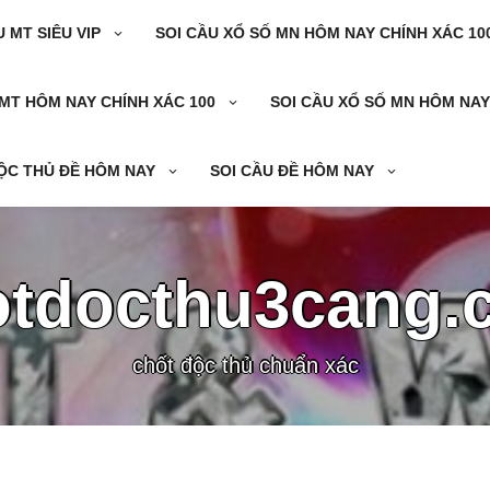
U MT SIÊU VIP
SOI CẦU XỔ SỐ MN HÔM NAY CHÍNH XÁC 10
 MT HÔM NAY CHÍNH XÁC 100
SOI CẦU XỔ SỐ MN HÔM NAY
ỘC THỦ ĐỀ HÔM NAY
SOI CẦU ĐỀ HÔM NAY
o
t
d
o
c
t
h
u
3
c
a
n
g
.
c
h
ố
t
đ
ộ
c
t
h
ủ
c
h
u
ẩ
n
x
á
c