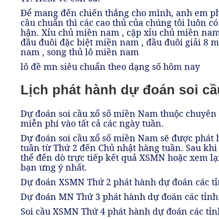
Để mang đến chiến thắng cho mình, anh em phả
cầu chuẩn thì các cao thủ của chúng tôi luôn c
hận. Xỉu chủ miền nam , cặp xỉu chủ miền nam 
đầu đuôi đặc biệt miền nam , đầu đuôi giải 8 m
nam , song thủ lô miền nam
lô đề mn siêu chuẩn theo dạng số hôm nay
Lịch phát hành dự đoán soi cầ
Dự đoán soi cầu xổ số miền Nam thuộc chuyên
miễn phí vào tất cả các ngày tuần.
Dự đoán soi cầu xổ số miền Nam sẽ được phát h
tuần từ Thứ 2 đến Chủ nhật hàng tuần. Sau khi
thể đến dò trực tiếp kết quả XSMN hoặc xem lạ
bạn ưng ý nhất.
Dự đoán XSMN Thứ 2 phát hành dự đoán các tỉ
Dự đoán MN Thứ 3 phát hành dự đoán các tỉnh:
Soi cầu XSMN Thứ 4 phát hành dự đoán các tỉn