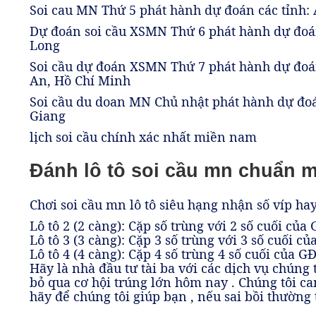
Soi cau MN Thứ 5 phát hành dự đoán các tỉnh:
Dự đoán soi cầu XSMN Thứ 6 phát hành dự đoán
Long
Soi cầu dự đoán XSMN Thứ 7 phát hành dự đoán
An, Hồ Chí Minh
Soi cầu du doan MN Chủ nhật phát hành dự đoán
Giang
lịch soi cầu chính xác nhất miền nam
Đánh lô tô soi cầu mn chuẩn m
Chơi soi cầu mn lô tô siêu hạng nhận số víp hay
Lô tô 2 (2 càng): Cặp số trùng với 2 số cuối của
Lô tô 3 (3 càng): Cặp 3 số trùng với 3 số cuối c
Lô tô 4 (4 càng): Cặp 4 số trùng 4 số cuối của G
Hãy là nhà đầu tư tài ba với các dịch vụ chúng 
bỏ qua cơ hội trúng lớn hôm nay . Chúng tôi c
hãy để chúng tôi giúp bạn , nếu sai bồi thường 