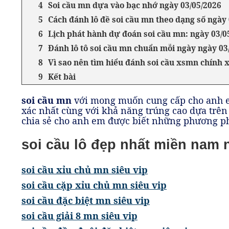
Soi cầu mn dựa vào bạc nhớ ngày 03/05/2026
Cách đánh lô đề soi cầu mn theo dạng số ngày
Lịch phát hành dự đoán soi cầu mn: ngày 03/0
Đánh lô tô soi cầu mn chuẩn mỗi ngày ngày 03
Vì sao nên tìm hiểu đánh soi cầu xsmn chính x
Kết bài
soi cầu mn
với mong muốn cung cấp cho anh 
xác nhất cùng với khả năng trúng cao dựa trên 
chia sẻ cho anh em được biết những phương ph
soi cầu lô đẹp nhất miền nam 
soi cầu xỉu chủ mn siêu vip
soi cầu cặp xỉu chủ mn siêu vip
soi cầu đặc biệt mn siêu vip
soi cầu giải 8 mn siêu vip