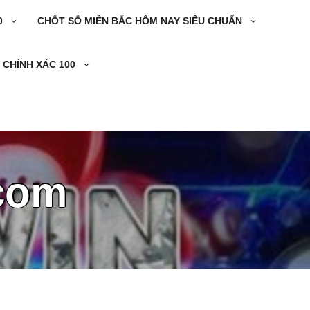
0
CHỐT SỐ MIỀN BẮC HÔM NAY SIÊU CHUẨN
 CHÍNH XÁC 100
c
o
m