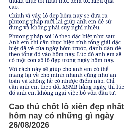
thuần thục tốt nhất mới đem tới hiệu quả
cao.
Chính vì vậy, lô đẹp hôm nay sẽ đưa ra
phương pháp mới lại giúp anh em dễ sử
dụng và không phải suy nghĩ nhiều.
Phương pháp soi lô theo đặc biệt như sau:
Anh em chỉ cần thực hiện tính tổng giải đặc
biệt đã về của ngày hôm trước, đánh dàn đề
theo tổng đó vào hôm nay. Lúc đó anh em sẽ
có một con số lô đẹp trong ngày hôm nay.
Với cách này sẽ giúp cho anh em có thể
mang lại về cho mình nhanh cũng như an
toàn và không hề có nhược điểm nào. Chỉ
cần anh em theo dỗi XSMB hằng ngày, thì lúc
đó anh em không ngại việc bỏ vốn đầu tư.
Cao thủ chốt lô xiên đẹp nhất
hôm nay có những gì ngày
26/08/2026