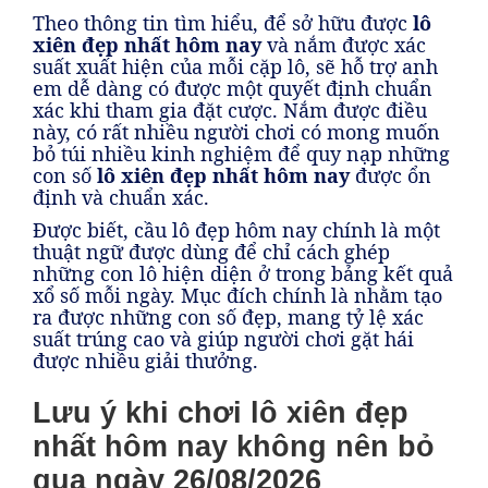
Theo thông tin tìm hiểu, để sở hữu được
lô
xiên đẹp nhất hôm nay
và nắm được xác
suất xuất hiện của mỗi cặp lô, sẽ hỗ trợ anh
em dễ dàng có được một quyết định chuẩn
xác khi tham gia đặt cược. Nắm được điều
này, có rất nhiều người chơi có mong muốn
bỏ túi nhiều kinh nghiệm để quy nạp những
con số
lô xiên đẹp nhất hôm nay
được ổn
định và chuẩn xác.
Được biết, cầu lô đẹp hôm nay chính là một
thuật ngữ được dùng để chỉ cách ghép
những con lô hiện diện ở trong bảng kết quả
xổ số mỗi ngày. Mục đích chính là nhằm tạo
ra được những con số đẹp, mang tỷ lệ xác
suất trúng cao và giúp người chơi gặt hái
được nhiều giải thưởng.
Lưu ý khi chơi lô xiên đẹp
nhất hôm nay không nên bỏ
qua ngày 26/08/2026