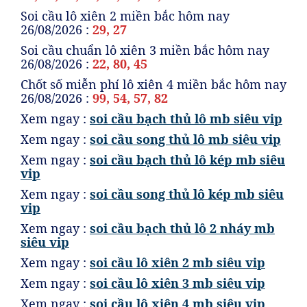
Soi cầu lô xiên 2 miền bắc hôm nay
26/08/2026 :
29, 27
Soi cầu chuẩn lô xiên 3 miền bắc hôm nay
26/08/2026 :
22, 80, 45
Chốt số miễn phí lô xiên 4 miền bắc hôm nay
26/08/2026 :
99, 54, 57, 82
Xem ngay :
soi cầu bạch thủ lô mb siêu vip
Xem ngay :
soi cầu song thủ lô mb siêu vip
Xem ngay :
soi cầu bạch thủ lô kép mb siêu
vip
Xem ngay :
soi cầu song thủ lô kép mb siêu
vip
Xem ngay :
soi cầu bạch thủ lô 2 nháy mb
siêu vip
Xem ngay :
soi cầu lô xiên 2 mb siêu vip
Xem ngay :
soi cầu lô xiên 3 mb siêu vip
Xem ngay :
soi cầu lô xiên 4 mb siêu vip