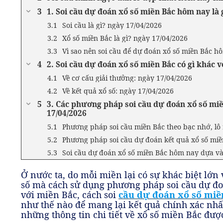
1. Soi cầu dự đoán xổ số miền Bắc hôm nay là 
Soi cầu là gì? ngày 17/04/2026
Xổ số miền Bắc là gì? ngày 17/04/2026
Vì sao nên soi cầu để dự đoán xổ số miền Bắc h
2. Soi cầu dự đoán xổ số miền Bắc có gì khác v
Về cơ cấu giải thưởng: ngày 17/04/2026
Về kết quả xổ số: ngày 17/04/2026
3. Các phương pháp soi cầu dự đoán xổ số mi
17/04/2026
Phương pháp soi cầu miền Bắc theo bạc nhớ, lô 
Phương pháp soi cầu dự đoán kết quả xổ số miền
Soi cầu dự đoán xổ số miền Bắc hôm nay dựa và
Ở nước ta, do mỗi miền lại có sự khác biệt lớn
số mà cách sử dụng phương pháp soi cầu dự đo
với miền Bắc, cách soi
cầu dự đoán xổ số miề
như thế nào để mang lại kết quả chính xác nhấ
những thông tin chi tiết về xổ số miền Bắc được