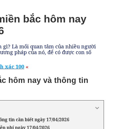
 miền bắc hôm nay
6
n gì? Là mối quan tâm của nhiều người
hương pháp của nó, để có được con số
nh xác 100
«
c hôm nay và thông tin
ng tin cần biết ngày 17/04/2026
ễn phí ngày 17/04/2026