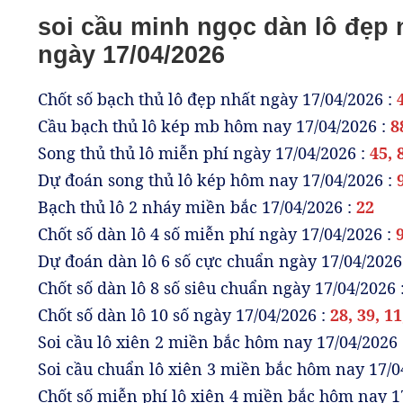
soi cầu minh ngọc dàn lô đẹp 
ngày 17/04/2026
Chốt số bạch thủ lô đẹp nhất ngày 17/04/2026 :
Cầu bạch thủ lô kép mb hôm nay 17/04/2026 :
8
Song thủ thủ lô miễn phí ngày 17/04/2026 :
45, 
Dự đoán song thủ lô kép hôm nay 17/04/2026 :
Bạch thủ lô 2 nháy miền bắc 17/04/2026 :
22
Chốt số dàn lô 4 số miễn phí ngày 17/04/2026 :
9
Dự đoán dàn lô 6 số cực chuẩn ngày 17/04/2026
Chốt số dàn lô 8 số siêu chuẩn ngày 17/04/2026 
Chốt số dàn lô 10 số ngày 17/04/2026 :
28, 39, 11
Soi cầu lô xiên 2 miền bắc hôm nay 17/04/2026
Soi cầu chuẩn lô xiên 3 miền bắc hôm nay 17/0
Chốt số miễn phí lô xiên 4 miền bắc hôm nay 1