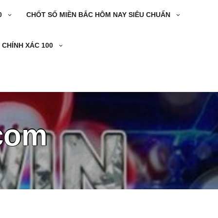
0
CHỐT SỐ MIỀN BẮC HÔM NAY SIÊU CHUẨN
 CHÍNH XÁC 100
c
o
m