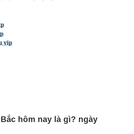
ip
ip
u vip
 Bắc hôm nay là gì? ngày