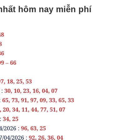
nhất hôm nay miễn phí
48
8
86
99 – 66
7, 18, 25, 53
 :
30, 10, 23, 16, 04, 07
:
65, 73, 91, 97, 09, 33, 65, 33
, 20, 34, 11, 44, 77, 51, 07
 :
34, 25
4/2026 :
96, 63, 25
7/04/2026 :
92, 26, 36, 04