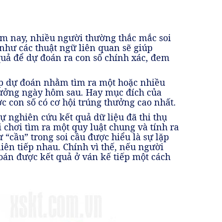
ôm nay, nhiều người thường thắc mắc soi
như các thuật ngữ liên quan sẽ giúp
uả để dự đoán ra con số chính xác, đem
áp dự đoán nhằm tìm ra một hoặc nhiều
thưởng ngày hôm sau. Hay mục đích của
c con số có cơ hội trúng thưởng cao nhất.
ự nghiên cứu kết quả dữ liệu đã thi thụ
chơi tìm ra một quy luật chung và tính ra
 “cầu” trong soi cầu được hiểu là sự lặp
iên tiếp nhau. Chính vì thế, nếu người
oán được kết quả ở ván kế tiếp một cách