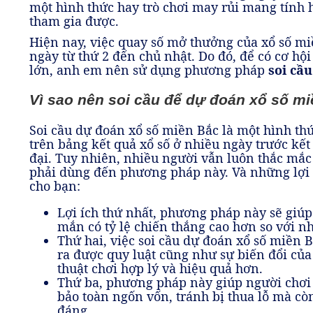
một hình thức hay trò chơi may rủi mang tính 
tham gia được.
Hiện nay, việc quay số mở thưởng của xổ số m
ngày từ thứ 2 đến chủ nhật. Do đó, để có cơ hội
lớn, anh em nên sử dụng phương pháp
soi cầ
Vì sao nên soi cầu để dự đoán xổ số m
Soi cầu dự đoán xổ số miền Bắc là một hình th
trên bảng kết quả xổ số ở nhiều ngày trước kế
đại. Tuy nhiên, nhiều người vẫn luôn thắc mắc
phải dùng đến phương pháp này. Và những lợi íc
cho bạn:
Lợi ích thứ nhất, phương pháp này sẽ giú
mắn có tỷ lệ chiến thắng cao hơn so với 
Thứ hai, việc soi cầu dự đoán xổ số miền
ra được quy luật cũng như sự biến đổi củ
thuật chơi hợp lý và hiệu quả hơn.
Thứ ba, phương pháp này giúp người chơi
bảo toàn ngốn vốn, tránh bị thua lỗ mà cò
đáng.