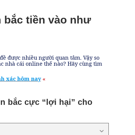
n bắc tiền vào như
n đề được nhiều người quan tâm. Vậy so
các nhà cái online thế nào? Hãy cùng tìm
ính xác hôm nay
«
n bắc cực “lợi hại” cho