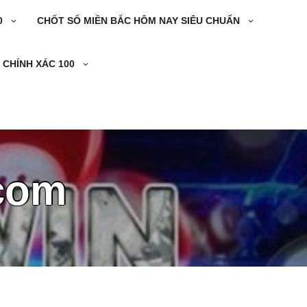
0
CHỐT SỐ MIỀN BẮC HÔM NAY SIÊU CHUẨN
 CHÍNH XÁC 100
c
o
m