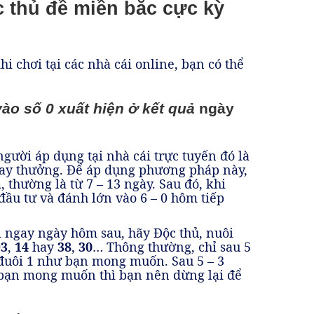
 thủ đề miền bắc cực kỳ
i chơi tại các nhà cái online, bạn có thể
ào số 0 xuất hiện ở kết quả
ngày
gười áp dụng tại nhà cái trực tuyến đó là
quay thưởng. Để áp dụng phương pháp này,
 thường là từ 7 – 13 ngày. Sau đó, khi
 đầu tư và đánh lớn vào 6 – 0 hôm tiếp
 ngay ngày hôm sau, hãy Độc thủ, nuôi
93
,
14
hay
38
,
30
… Thông thường, chỉ sau 5
c đuôi 1 như bạn mong muốn. Sau 5 – 3
 bạn mong muốn thì bạn nên dừng lại để