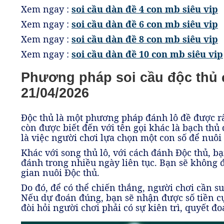
Xem ngay :
soi cầu dàn đề 4 con mb siêu vip
Xem ngay :
soi cầu dàn đề 6 con mb siêu vip
Xem ngay :
soi cầu dàn đề 8 con mb siêu vip
Xem ngay :
soi cầu dàn đề 10 con mb siêu vip
Phương pháp soi cầu độc thủ đ
21/04/2026
Độc thủ là một phương pháp đánh lô đề được r
còn được biết đến với tên gọi khác là bạch thủ
là việc người chơi lựa chọn một con số để nuôi 
Khác với song thủ lô, với cách đánh Độc thủ, b
đánh trong nhiều ngày liên tục. Bạn sẽ không 
gian nuôi Độc thủ.
Do đó, để có thể chiến thắng, người chơi cần s
Nếu dự đoán đúng, bạn sẽ nhận được số tiền cự
đòi hỏi người chơi phải có sự kiên trì, quyết đo