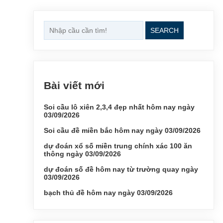
SEARCH
Bài viết mới
Soi cầu lô xiên 2,3,4 đẹp nhất hôm nay ngày
03/09/2026
Soi cầu đề miền bắc hôm nay ngày 03/09/2026
dự đoán xổ số miền trung chính xác 100 ăn
thông ngày 03/09/2026
dự đoán số đề hôm nay từ trường quay ngày
03/09/2026
bạch thủ đề hôm nay ngày 03/09/2026