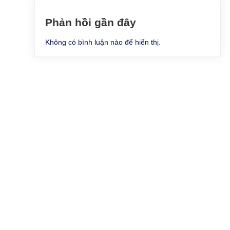
Phản hồi gần đây
Không có bình luận nào để hiển thị.