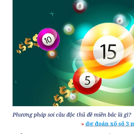
Phương pháp soi cầu độc thủ đề miền bắc là gì?
»
dự đoán xổ số 3 