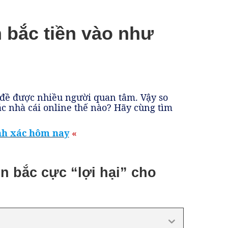
n bắc tiền vào như
n đề được nhiều người quan tâm. Vậy so
các nhà cái online thế nào? Hãy cùng tìm
ính xác hôm nay
«
n bắc cực “lợi hại” cho