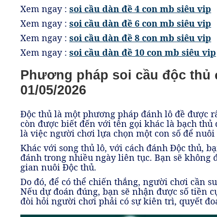
Xem ngay :
soi cầu dàn đề 4 con mb siêu vip
Xem ngay :
soi cầu dàn đề 6 con mb siêu vip
Xem ngay :
soi cầu dàn đề 8 con mb siêu vip
Xem ngay :
soi cầu dàn đề 10 con mb siêu vip
Phương pháp soi cầu độc thủ đ
01/05/2026
Độc thủ là một phương pháp đánh lô đề được r
còn được biết đến với tên gọi khác là bạch thủ
là việc người chơi lựa chọn một con số để nuôi 
Khác với song thủ lô, với cách đánh Độc thủ, b
đánh trong nhiều ngày liên tục. Bạn sẽ không 
gian nuôi Độc thủ.
Do đó, để có thể chiến thắng, người chơi cần s
Nếu dự đoán đúng, bạn sẽ nhận được số tiền cự
đòi hỏi người chơi phải có sự kiên trì, quyết đo