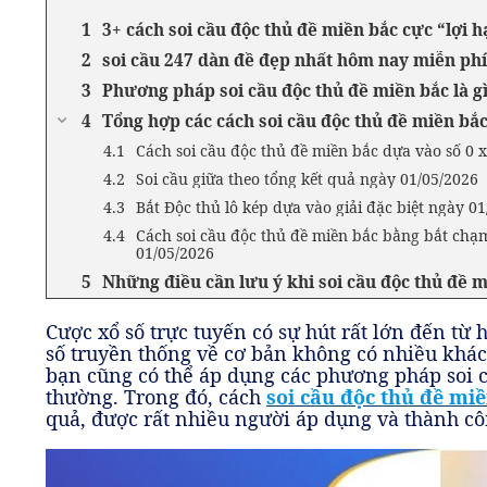
3+ cách soi cầu độc thủ đề miền bắc cực “lợi h
soi cầu 247 dàn đề đẹp nhất hôm nay miễn phí
Phương pháp soi cầu độc thủ đề miền bắc là g
Tổng hợp các cách soi cầu độc thủ đề miền bắ
Cách soi cầu độc thủ đề miền bắc dựa vào số 0 
Soi cầu giữa theo tổng kết quả ngày 01/05/2026
Bắt Độc thủ lô kép dựa vào giải đặc biệt ngày 0
Cách soi cầu độc thủ đề miền bắc bằng bắt chạm
01/05/2026
Những điều cần lưu ý khi soi cầu độc thủ đề 
Cược xổ số trực tuyến có sự hút rất lớn đến từ 
số truyền thống về cơ bản không có nhiều khác b
bạn cũng có thể áp dụng các phương pháp soi cầ
thường. Trong đó, cách
soi cầu độc thủ đề mi
quả, được rất nhiều người áp dụng và thành c