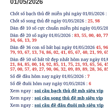
01/05/2026
Chốt số bạch thủ đề miễn phí ngày 01/05/2026 :
Chốt số song thủ đề ngày 01/05/2026 :
25, 98
Dàn đề 10 số cực chuẩn miễn phí ngày 01/05/20
Dàn đề 20 số ngày 01/05/2026 :
83, 55, 00, 40, 77
34, 66, 13, 39
Dàn đề 36 con số bất bại ngày 01/05/2026
45, 96
79, 93, 67, 13, 74, 86, 02, 41, 05, 67, 40, 21, 99, 6
Dàn đề 50 số bất tử đẹp nhất hôm nay ngày 01/
21, 84, 85, 00, 14, 92, 85, 11, 75, 21, 93, 65, 56, 4
57, 00, 57, 49, 27, 90, 06, 32, 09, 89, 89, 28, 36, 8
Số đề đầu hôm nay ngày 01/05/2026 :
7
Số đề đuôi hôm nay ngày 01/05/2026 :
6
Xem ngay :
soi cầu bạch thủ đề mb siêu vip
Xem ngay :
soi cầu song thủ đề mb siêu vip
Xem ngay :
soi cầu đề đầu đuôi mb siêu vip