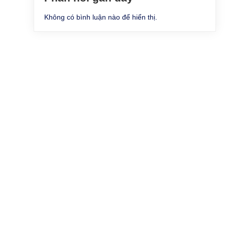
Không có bình luận nào để hiển thị.