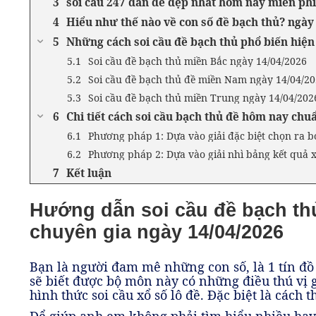
soi cầu 247 dàn đề đẹp nhất hôm nay miễn phí
Hiểu như thế nào về con số đề bạch thủ? ngày
Những cách soi cầu đề bạch thủ phổ biến hiện
Soi cầu đề bạch thủ miền Bắc ngày 14/04/2026
Soi cầu đề bạch thủ đề miền Nam ngày 14/04/2
Soi cầu đề bạch thủ miền Trung ngày 14/04/202
Chi tiết cách soi cầu bạch thủ đề hôm nay chu
Phương pháp 1: Dựa vào giải đặc biệt chọn ra 
Phương pháp 2: Dựa vào giải nhì bảng kết quả x
Kết luận
Hướng dẫn soi cầu đề bạch th
chuyên gia ngày 14/04/2026
Bạn là người đam mê những con số, là 1 tín đồ
sẽ biết được bộ môn này có những điều thú vị g
hình thức soi cầu xổ số lô đề. Đặc biệt là cách 
Để giúp anh em không phải tìm hiểu nhiều hay