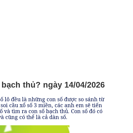
 bạch thủ? ngày 14/04/2026
số lô đều là những con số được so sánh từ
 soi cầu xổ số 3 miền, các anh em sẽ tiến
 và tìm ra con số bạch thủ. Con số đó có
 và cũng có thể là cả dàn số.