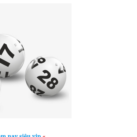
ôm nay siêu vip
«