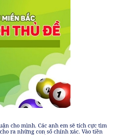
nhuận cho mình. Các anh em sẽ tích cực tìm
 cho ra những con số chính xác. Vào tiền