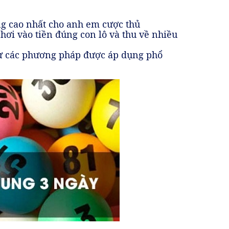
úng cao nhất cho anh em cược thủ
hơi vào tiền đúng con lô và thu về nhiều
từ các phương pháp được áp dụng phổ