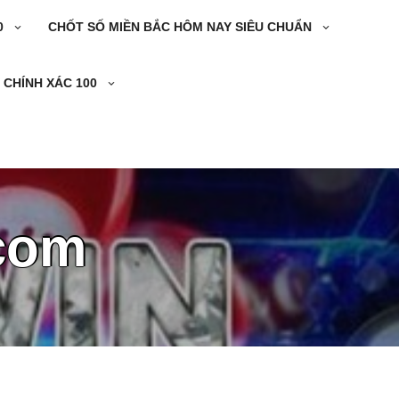
0
CHỐT SỐ MIỀN BẮC HÔM NAY SIÊU CHUẨN
 CHÍNH XÁC 100
c
o
m