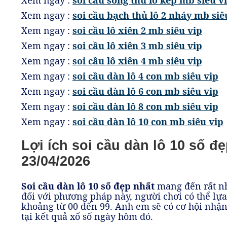
Xem ngay :
soi cầu bạch thủ lô 2 nháy mb siê
Xem ngay :
soi cầu lô xiên 2 mb siêu vip
Xem ngay :
soi cầu lô xiên 3 mb siêu vip
Xem ngay :
soi cầu lô xiên 4 mb siêu vip
Xem ngay :
soi cầu dàn lô 4 con mb siêu vip
Xem ngay :
soi cầu dàn lô 6 con mb siêu vip
Xem ngay :
soi cầu dàn lô 8 con mb siêu vip
Xem ngay :
soi cầu dàn lô 10 con mb siêu vip
Lợi ích soi cầu dàn lô 10 số đẹ
23/04/2026
Soi cầu dàn lô 10 số đẹp nhất
mang đến rất nhi
đối với phương pháp này, người chơi có thể lựa
khoảng từ 00 đến 99. Anh em sẽ có cơ hội nhận
tại kết quả xổ số ngày hôm đó.