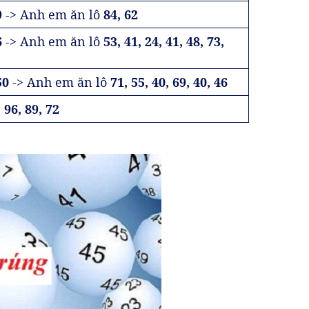
9
-> Anh em ăn lô
84, 62
6
-> Anh em ăn lô
53, 41, 24, 41, 48, 73,
50
-> Anh em ăn lô
71, 55, 40, 69, 40, 46
, 96, 89, 72