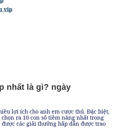
u vip
p nhất là gì? ngày
ều lợi ích cho anh em cược thủ. Đặc biệt,
 chọn ra 10 con số tiềm năng nhất trong
 được các giải thưởng hấp dẫn được trao