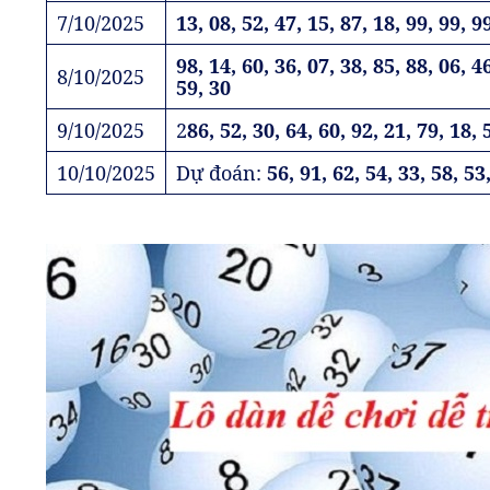
7/10/2025
13, 08, 52, 47, 15, 87, 18, 99, 99, 9
98, 14, 60, 36, 07, 38, 85, 88, 06, 4
8/10/2025
59, 30
9/10/2025
2
86, 52, 30, 64, 60, 92, 21, 79, 18, 
10/10/2025
Dự đoán:
56, 91, 62, 54, 33, 58, 53