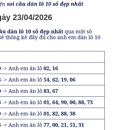
iện
soi cầu dàn lô 10 số đẹp nhất
gày 23/04/2026
ầu dàn lô 10 số đẹp nhất
qua một số
 sẽ thống kê đầy đủ cho anh em dàn lô 10
0
-> Anh em ăn lô
02, 16
3
-> Anh em ăn lô
54, 62, 19, 06
0
-> Anh em ăn lô
83, 67
6
-> Anh em ăn lô
01, 64, 90, 00, 88, 73
9
-> Anh em ăn lô
01, 82, 88, 38
6
-> Anh em ăn lô
77, 00, 21, 51, 31