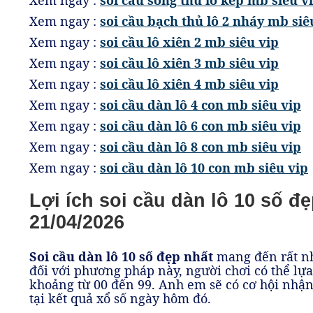
Xem ngay :
soi cầu bạch thủ lô 2 nháy mb siê
Xem ngay :
soi cầu lô xiên 2 mb siêu vip
Xem ngay :
soi cầu lô xiên 3 mb siêu vip
Xem ngay :
soi cầu lô xiên 4 mb siêu vip
Xem ngay :
soi cầu dàn lô 4 con mb siêu vip
Xem ngay :
soi cầu dàn lô 6 con mb siêu vip
Xem ngay :
soi cầu dàn lô 8 con mb siêu vip
Xem ngay :
soi cầu dàn lô 10 con mb siêu vip
Lợi ích soi cầu dàn lô 10 số đẹ
21/04/2026
Soi cầu dàn lô 10 số đẹp nhất
mang đến rất nhi
đối với phương pháp này, người chơi có thể lựa
khoảng từ 00 đến 99. Anh em sẽ có cơ hội nhận
tại kết quả xổ số ngày hôm đó.