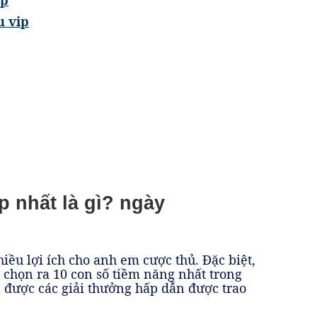
u vip
p nhất là gì? ngày
ều lợi ích cho anh em cược thủ. Đặc biệt,
 chọn ra 10 con số tiềm năng nhất trong
 được các giải thưởng hấp dẫn được trao