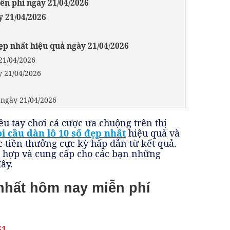
ễn phí ngày 21/04/2026
ày 21/04/2026
ẹp nhất hiệu quả ngày 21/04/2026
 21/04/2026
y 21/04/2026
 ngày 21/04/2026
ều tay chơi cá cược ưa chuộng trên thị
oi cầu dàn lô 10 số đẹp nhất
hiệu quả và
c tiền thưởng cực kỳ hấp dẫn từ kết quả.
ng hợp và cung cấp cho các bạn những
ây.
nhất hôm nay miễn phí
51