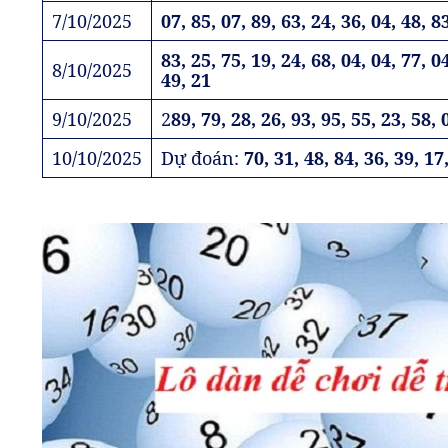
7/10/2025
07, 85, 07, 89, 63, 24, 36, 04, 48, 8
83, 25, 75, 19, 24, 68, 04, 04, 77, 0
8/10/2025
49, 21
9/10/2025
2
89, 79, 28, 26, 93, 95, 55, 23, 58, 
10/10/2025
Dự đoán:
70, 31, 48, 84, 36, 39, 17