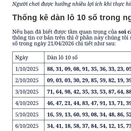
Người chơi được hưởng nhiều lợi ích khi thực h
Thống kê dàn lô 10 số trong n
Nếu bạn đã biết được tầm quan trọng của
soi c
thông tin cơ bản trên thì ở phần này chúng tôi
số trong ngày 21/04/2026 chi tiết như sau:
Ngày
Dàn lô 10 số
1/10/2025
88, 31, 09, 08, 91, 35, 36, 33, 23, 0
2/10/2025
09, 03, 03, 30, 29, 85, 59, 82, 19, 3
3/10/2025
71, 64, 98, 42, 35, 33, 53, 87, 64, 8
4/10/2025
46, 47, 21, 44, 83, 47, 91, 13, 71, 3
5/10/2025
16, 59, 13, 60, 93, 08, 34, 48, 86, 5
6/10/2025
34, 41, 18, 58, 37, 84, 54, 12, 15, 7