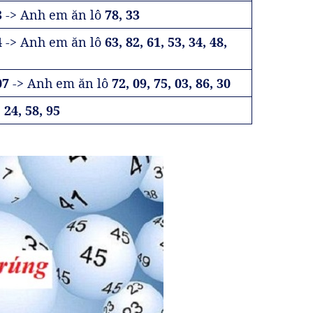
3
-> Anh em ăn lô
78, 33
4
-> Anh em ăn lô
63, 82, 61, 53, 34, 48,
07
-> Anh em ăn lô
72, 09, 75, 03, 86, 30
, 24, 58, 95