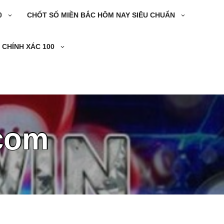
0
CHỐT SỐ MIỀN BẮC HÔM NAY SIÊU CHUẨN
 CHÍNH XÁC 100
c
o
m