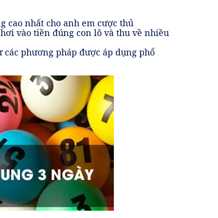
úng cao nhất cho anh em cược thủ
hơi vào tiền đúng con lô và thu về nhiều
từ các phương pháp được áp dụng phổ