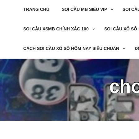
Skip
to
TRANG CHỦ
SOI CẦU MB SIÊU VIP
SOI CẦ
content
SOI CẦU XSMB CHÍNH XÁC 100
SOI CẦU XỔ SỐ
CÁCH SOI CẦU XỔ SỐ HÔM NAY SIÊU CHUẨN
Đ
c
h