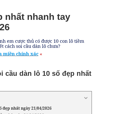
p nhất nhanh tay
026
 anh em cược thủ có được 10 con lô tiềm
ết cách soi cầu dàn lô chưa?
ba miền chính xác
«
 cầu dàn lô 10 số đẹp nhất
ố đẹp nhất ngày 21/04/2026