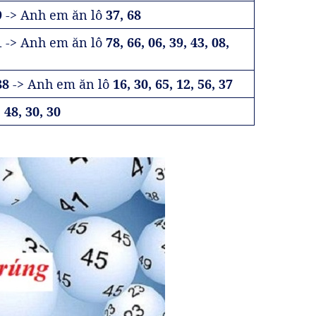
9
-> Anh em ăn lô
37, 68
1
-> Anh em ăn lô
78, 66, 06, 39, 43, 08,
88
-> Anh em ăn lô
16, 30, 65, 12, 56, 37
, 48, 30, 30