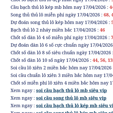
Cầu bạch thủ lô kép mb hôm nay 17/04/2026 :
4
Song thủ thủ lô miễn phí ngày 17/04/2026 :
68, 
Dự đoán song thủ lô kép hôm nay 17/04/2026 :
Bạch thủ lô 2 nháy miền bắc 17/04/2026 :
46
Chốt số dàn lô 4 số miễn phí ngày 17/04/2026 :
7
Dự đoán dàn lô 6 số cực chuẩn ngày 17/04/2026
Chốt số dàn lô 8 số siêu chuẩn ngày 17/04/2026 
Chốt số dàn lô 10 số ngày 17/04/2026 :
44, 56, 13
Soi cầu lô xiên 2 miền bắc hôm nay 17/04/2026
Soi cầu chuẩn lô xiên 3 miền bắc hôm nay 17/0
Chốt số miễn phí lô xiên 4 miền bắc hôm nay 1
Xem ngay :
soi cầu bạch thủ lô mb siêu vip
Xem ngay :
soi cầu song thủ lô mb siêu vip
Xem ngay :
soi cầu bạch thủ lô kép mb siêu v
Xem ngay :
soi cầu song thủ lô kép mb siêu v