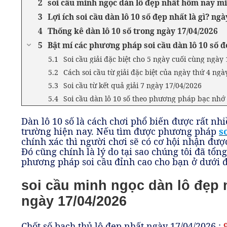
soi cầu minh ngọc dàn lô đẹp nhất hôm nay mi
Lợi ích soi cầu dàn lô 10 số đẹp nhất là gì? ng
Thống kê dàn lô 10 số trong ngày 17/04/2026
Bật mí các phương pháp soi cầu dàn lô 10 số đ
Soi cầu giải đặc biệt cho 5 ngày cuối cùng ngày
Cách soi cầu từ giải đặc biệt của ngày thứ 4 ngà
Soi cầu từ kết quả giải 7 ngày 17/04/2026
Soi cầu dàn lô 10 số theo phương pháp bạc nhớ
Dàn lô 10 số là cách chơi phổ biến được rất nhi
trường hiện nay. Nếu tìm được phương pháp
s
chính xác thì người chơi sẽ có cơ hội nhận đượ
Đó cũng chính là lý do tại sao chúng tôi đã tổ
phương pháp soi cầu đỉnh cao cho bạn ở dưới đ
soi cầu minh ngọc dàn lô đẹp 
ngày 17/04/2026
Chốt số bạch thủ lô đẹp nhất ngày 17/04/2026 :