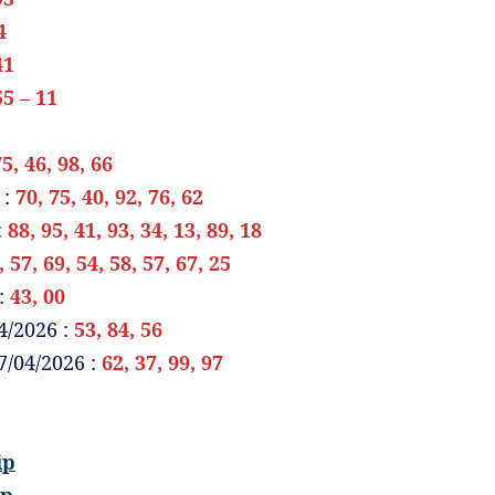
4
41
55 – 11
5, 46, 98, 66
 :
70, 75, 40, 92, 76, 62
:
88, 95, 41, 93, 34, 13, 89, 18
, 57, 69, 54, 58, 57, 67, 25
 :
43, 00
4/2026 :
53, 84, 56
7/04/2026 :
62, 37, 99, 97
ip
ip