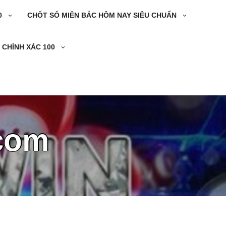
0
CHỐT SỐ MIỀN BẮC HÔM NAY SIÊU CHUẨN
 CHÍNH XÁC 100
c
o
m