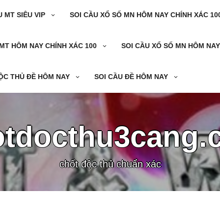
U MT SIÊU VIP
SOI CẦU XỔ SỐ MN HÔM NAY CHÍNH XÁC 10
 MT HÔM NAY CHÍNH XÁC 100
SOI CẦU XỔ SỐ MN HÔM NAY
ỘC THỦ ĐỀ HÔM NAY
SOI CẦU ĐỀ HÔM NAY
o
t
d
o
c
t
h
u
3
c
a
n
g
.
c
h
ố
t
đ
ộ
c
t
h
ủ
c
h
u
ẩ
n
x
á
c