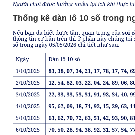
Người chơi được hưởng nhiều lợi ích khi thực h
Thống kê dàn lô 10 số trong n
Nếu bạn đã biết được tầm quan trọng của
soi c
thông tin cơ bản trên thì ở phần này chúng tôi
số trong ngày 05/05/2026 chi tiết như sau:
Ngày
Dàn lô 10 số
1/10/2025
83, 38, 07, 34, 21, 17, 78, 17, 74, 6
2/10/2025
12, 54, 82, 03, 22, 04, 24, 89, 06, 8
3/10/2025
22, 33, 33, 53, 31, 91, 92, 34, 40, 9
4/10/2025
95, 62, 09, 18, 74, 92, 15, 29, 63, 1
5/10/2025
63, 62, 70, 72, 63, 51, 42, 93, 90, 8
6/10/2025
70, 50, 28, 94, 38, 92, 31, 57, 54, 7