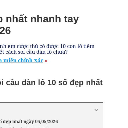
p nhất nhanh tay
026
 anh em cược thủ có được 10 con lô tiềm
ết cách soi cầu dàn lô chưa?
ba miền chính xác
«
 cầu dàn lô 10 số đẹp nhất
ố đẹp nhất ngày 05/05/2026