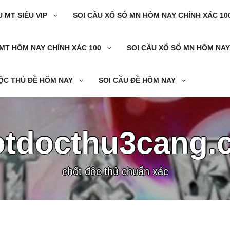
U MT SIÊU VIP
SOI CẦU XỔ SỐ MN HÔM NAY CHÍNH XÁC 10
 MT HÔM NAY CHÍNH XÁC 100
SOI CẦU XỔ SỐ MN HÔM NAY
ỘC THỦ ĐỀ HÔM NAY
SOI CẦU ĐỀ HÔM NAY
o
t
d
o
c
t
h
u
3
c
a
n
g
.
c
h
ố
t
đ
ộ
c
t
h
ủ
c
h
u
ẩ
n
x
á
c