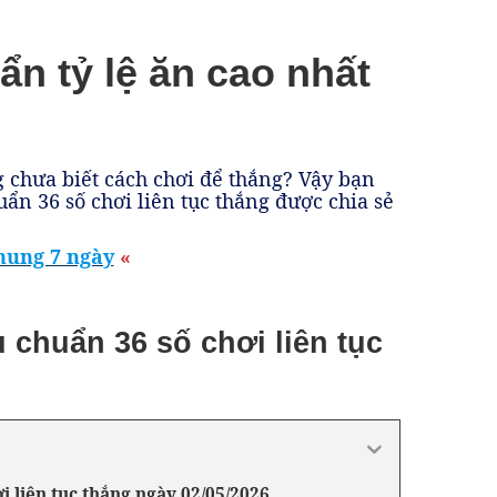
ẩn tỷ lệ ăn cao nhất
 chưa biết cách chơi để thắng? Vậy bạn
uẩn 36 số chơi liên tục thắng được chia sẻ
khung 7 ngày
«
u chuẩn 36 số chơi liên tục
ơi liên tục thắng ngày 02/05/2026