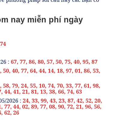
ôm nay miễn phí ngày
74
26 :
67, 77, 86, 80, 57, 50, 75, 40, 95, 87
, 50, 40, 77, 64, 44, 14, 18, 97, 01, 86, 53,
, 58, 79, 24, 55, 10, 74, 70, 33, 77, 61, 98,
7, 44, 41, 21, 81, 13, 38, 66, 74, 63
05/2026 :
24, 33, 99, 43, 23, 87, 42, 52, 20,
1, 77, 44, 02, 89, 77, 08, 90, 72, 21, 96, 56,
6, 62, 26