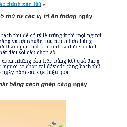
ắc chính xác 100
«
 thủ từ các vị trí ăn thông
ngày
bạch thủ đề có tỷ lệ trúng ít thì mọi người
 thắng và lợi nhuận của mình hơn bằng
i tham gia chốt số chính là dựa vào kết
bắt đầu soi cầu chọn số.
ựa chọn những cầu trên bảng kết quả đang
i người sẽ chọn tại đây các càng bạch thủ
o ngày hôm sau cực hiệu quả.
nhất bằng cách ghép càng
ngày