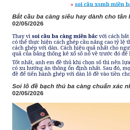
»
soi cầu xsmb miền b
Bắt cầu ba càng siêu hay dành cho tân lô
02/05/2026
Thay vì
soi cầu ba càng miền bắc
với cách bắt 
có thể thực hiện cách ghép cầu nâng cao tỷ lệ
cách ghép với dàn. Cách hiệu quả nhất cho ngườ
quả của bảng thống kê xổ số nổ về trước đó để 
Tốt nhất, anh em đề thủ khi chọn số thì nên l
có xu hướng ăn thông ổn định nhất. Sau đó, mọ
đề để tiến hành ghép với dàn lô đề vào tiền ch
Soi lô đề bạch thủ ba càng chuẩn xác 
02/05/2026