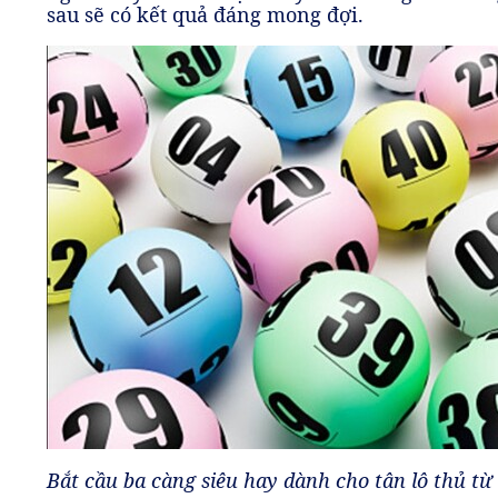
sau sẽ có kết quả đáng mong đợi.
Bắt cầu ba càng siêu hay dành cho tân lô thủ từ 