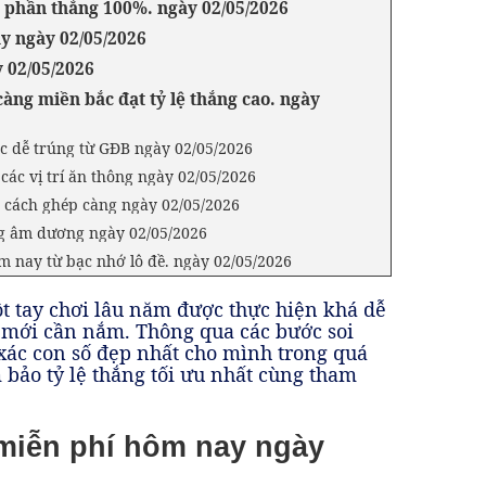
o phần thắng 100%. ngày 02/05/2026
y ngày 02/05/2026
y 02/05/2026
càng miền bắc đạt tỷ lệ thắng cao. ngày
ắc dễ trúng từ GĐB ngày 02/05/2026
 các vị trí ăn thông ngày 02/05/2026
g cách ghép càng ngày 02/05/2026
óng âm dương ngày 02/05/2026
m nay từ bạc nhớ lô đề. ngày 02/05/2026
t tay chơi lâu năm được thực hiện khá dễ
ủ mới cần nắm. Thông qua các bước soi
xác con số đẹp nhất cho mình trong quá
 bảo tỷ lệ thắng tối ưu nhất cùng tham
 miễn phí hôm nay ngày