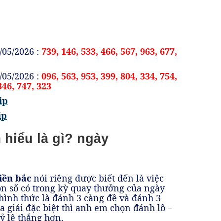
/05/2026 :
739, 146, 533, 466, 567, 963, 677,
/05/2026 :
096, 563, 953, 399, 804, 334, 754,
346, 747, 323
ip
ip
 hiểu là gì? ngày
iền bắc
nói riêng được biết đến là việc
on số có trong kỳ quay thưởng của ngày
hình thức là đánh 3 càng đề và đánh 3
ủa giải đặc biệt thì anh em chọn đánh lô –
tỷ lệ thắng hơn.