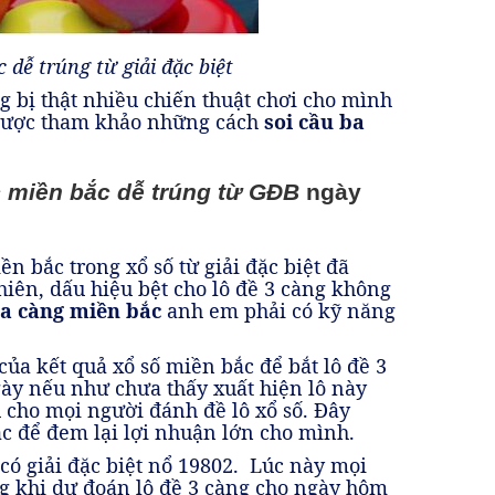
 dễ trúng từ giải đặc biệt
ng bị thật nhiều chiến thuật chơi cho mình
ẽ được tham khảo những cách
soi cầu ba
c miền bắc dễ trúng từ GĐB
ngày
ền bắc trong xổ số từ giải đặc biệt đã
iên, dấu hiệu bệt cho lô đề 3 càng không
ba càng miền bắc
anh em phải có kỹ năng
của kết quả xổ số miền bắc để bắt lô đề 3
ày nếu như chưa thấy xuất hiện lô này
 cho mọi người đánh đề lô xổ số. Đây
ắc để đem lại lợi nhuận lớn cho mình.
ó giải đặc biệt nổ 19802. Lúc này mọi
g khi dự đoán lô đề 3 càng cho ngày hôm