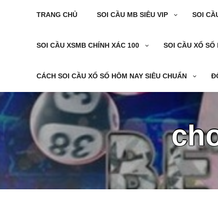
Skip
to
TRANG CHỦ
SOI CẦU MB SIÊU VIP
SOI CẦ
content
SOI CẦU XSMB CHÍNH XÁC 100
SOI CẦU XỔ SỐ
CÁCH SOI CẦU XỔ SỐ HÔM NAY SIÊU CHUẨN
Đ
c
h