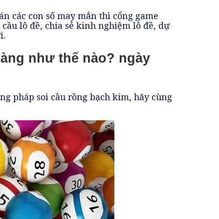
oán các con số may mắn thì cổng game
 cầu lô đề, chia sẻ kinh nghiệm lô đề, dự
i.
càng như thế nào? ngày
ơng pháp soi cầu rồng bạch kim, hãy cùng