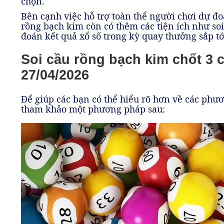
chọn.
Bên cạnh việc hỗ trợ toàn thể người chơi dự đ
rồng bạch kim còn có thêm các tiện ích như soi
đoán kết quả xổ số trong kỳ quay thưởng sắp tớ
Soi cầu rồng bạch kim chốt 3 
27/04/2026
Để giúp các bạn có thể hiểu rõ hơn về các phư
tham khảo một phương pháp sau: