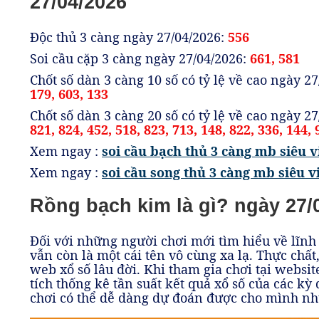
27/04/2026
Độc thủ 3 càng ngày 27/04/2026:
556
Soi cầu cặp 3 càng ngày 27/04/2026:
661, 581
Chốt số dàn 3 càng 10 số có tỷ lệ về cao ngày 27
179, 603, 133
Chốt số dàn 3 càng 20 số có tỷ lệ về cao ngày 27
821, 824, 452, 518, 823, 713, 148, 822, 336, 144, 
Xem ngay :
soi cầu bạch thủ 3 càng mb siêu v
Xem ngay :
soi cầu song thủ 3 càng mb siêu v
Rồng bạch kim là gì? ngày 27/
Đối với những người chơi mới tìm hiểu về lĩnh
vẫn còn là một cái tên vô cùng xa lạ. Thực chất,
web xổ số lâu đời. Khi tham gia chơi tại websit
tích thống kê tần suất kết quả xổ số của các kỳ
chơi có thể dễ dàng dự đoán được cho mình n