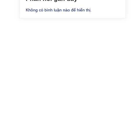
Không có bình luận nào để hiển thị.