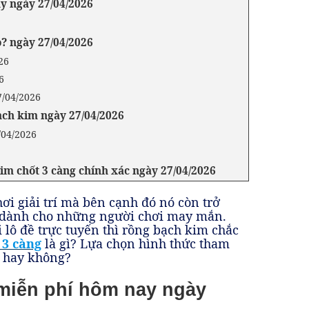
y ngày 27/04/2026
o? ngày 27/04/2026
26
6
7/04/2026
ạch kim ngày 27/04/2026
/04/2026
im chốt 3 càng chính xác ngày 27/04/2026
ơi giải trí mà bên cạnh đó nó còn trở
ả dành cho những người chơi may mắn.
 lô đề trực tuyến thì rồng bạch kim chắc
 3 càng
là gì? Lựa chọn hình thức tham
ín hay không?
 miễn phí hôm nay ngày