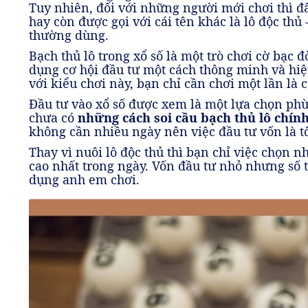
Tuy nhiên, đối với những người mới chơi thì đ
hay còn được gọi với cái tên khác là lô độc th
thường dùng.
Bạch thủ lô trong xổ số là một trò chơi cờ bạc đ
dụng cơ hội đầu tư một cách thông minh và hiệ
với kiểu chơi này, bạn chỉ cần chơi một lần là c
Đầu tư vào xổ số được xem là một lựa chọn ph
chưa có
những cách soi cầu bạch thủ lô chín
không cần nhiều ngày nên việc đầu tư vốn là tố
Thay vì nuôi lô độc thủ thì bạn chỉ việc chọn n
cao nhất trong ngày. Vốn đầu tư nhỏ nhưng số 
dụng anh em chơi.