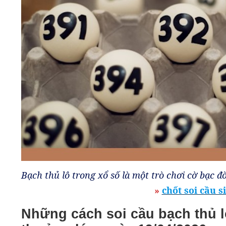
Bạch thủ lô trong xổ số là một trò chơi cờ bạc đò
»
chốt soi cầu 
Những cách soi cầu bạch thủ lô