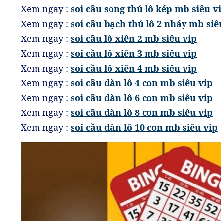
Xem ngay :
soi cầu song thủ lô kép mb siêu v
Xem ngay :
soi cầu bạch thủ lô 2 nháy mb siê
Xem ngay :
soi cầu lô xiên 2 mb siêu vip
Xem ngay :
soi cầu lô xiên 3 mb siêu vip
Xem ngay :
soi cầu lô xiên 4 mb siêu vip
Xem ngay :
soi cầu dàn lô 4 con mb siêu vip
Xem ngay :
soi cầu dàn lô 6 con mb siêu vip
Xem ngay :
soi cầu dàn lô 8 con mb siêu vip
Xem ngay :
soi cầu dàn lô 10 con mb siêu vip