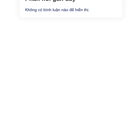
Không có bình luận nào để hiển thị.