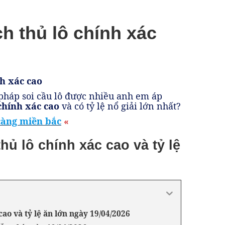
h thủ lô chính xác
nh xác cao
pháp soi cầu lô được nhiều anh em áp
 chính xác cao
và có tỷ lệ nổ giải lớn nhất?
 càng miền bắc
«
ủ lô chính xác cao và tỷ lệ
ao và tỷ lệ ăn lớn ngày 19/04/2026