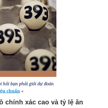
i hỏi bạn phải giỏi dự đoán
siêu chuẩn
«
 chính xác cao và tỷ lệ ăn