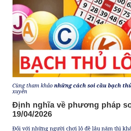
Cùng tham khảo
những cách soi cầu bạch thủ
xuyên
Định nghĩa về phương pháp so
19/04/2026
Đối với những người chơi lô đề lâu năm thì kh