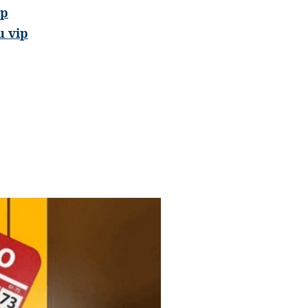
ip
u vip