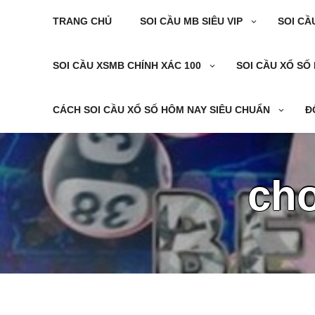
Skip
to
TRANG CHỦ
SOI CẦU MB SIÊU VIP
SOI CẦ
content
SOI CẦU XSMB CHÍNH XÁC 100
SOI CẦU XỔ SỐ
CÁCH SOI CẦU XỔ SỐ HÔM NAY SIÊU CHUẨN
Đ
c
h