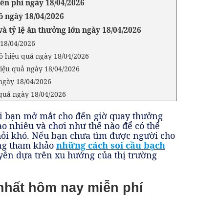
ễn phí ngày 18/04/2026
ô ngày 18/04/2026
và tỷ lệ ăn thưởng lớn ngày 18/04/2026
 18/04/2026
lô hiệu quả ngày 18/04/2026
hiệu quả ngày 18/04/2026
 ngày 18/04/2026
u quả ngày 18/04/2026
hi bạn mở mắt cho đến giờ quay thưởng
ao nhiêu và chơi như thế nào để có thể
hỏi khó. Nếu bạn chưa tìm được người cho
ng tham khảo
những cách soi cầu bạch
ên dựa trên xu hướng của thị trường
nhất hôm nay miễn phí