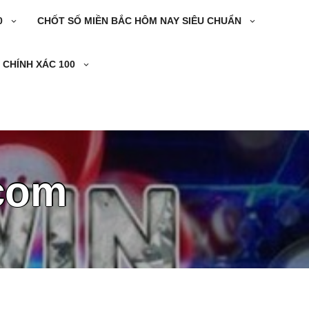
0
CHỐT SỐ MIỀN BẮC HÔM NAY SIÊU CHUẨN
 CHÍNH XÁC 100
c
o
m