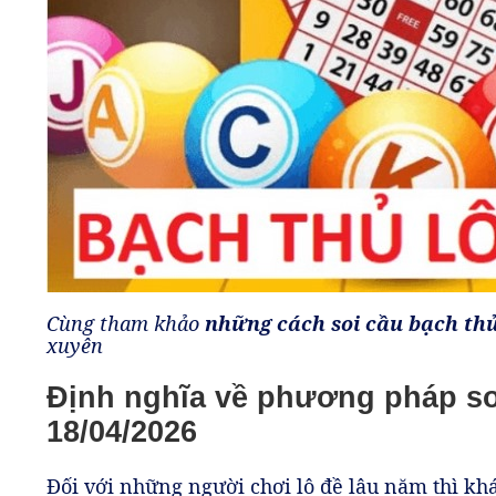
Cùng tham khảo
những cách soi cầu bạch thủ
xuyên
Định nghĩa về phương pháp so
18/04/2026
Đối với những người chơi lô đề lâu năm thì kh