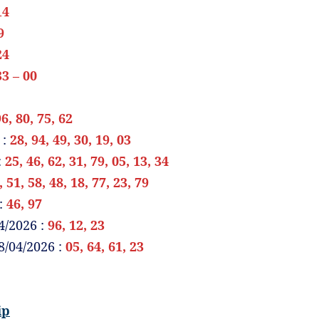
14
9
24
33 – 00
6, 80, 75, 62
 :
28, 94, 49, 30, 19, 03
:
25, 46, 62, 31, 79, 05, 13, 34
, 51, 58, 48, 18, 77, 23, 79
 :
46, 97
4/2026 :
96, 12, 23
8/04/2026 :
05, 64, 61, 23
ip