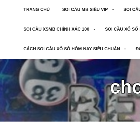
Skip
to
TRANG CHỦ
SOI CẦU MB SIÊU VIP
SOI CẦ
content
SOI CẦU XSMB CHÍNH XÁC 100
SOI CẦU XỔ SỐ
CÁCH SOI CẦU XỔ SỐ HÔM NAY SIÊU CHUẨN
Đ
c
h