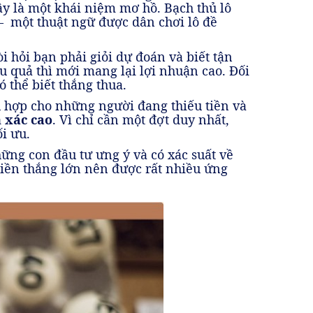
ây là một khái niệm mơ hồ. Bạch thủ lô
ủ – một thuật ngữ được dân chơi lô đề
òi hỏi bạn phải giỏi dự đoán và biết tận
u quả thì mới mang lại lợi nhuận cao. Đối
ó thể biết thắng thua.
ù hợp cho những người đang thiếu tiền và
h xác cao
. Vì chỉ cần một đợt duy nhất,
i ưu.
hững con đầu tư ưng ý và có xác suất về
tiền thắng lớn nên được rất nhiều ứng