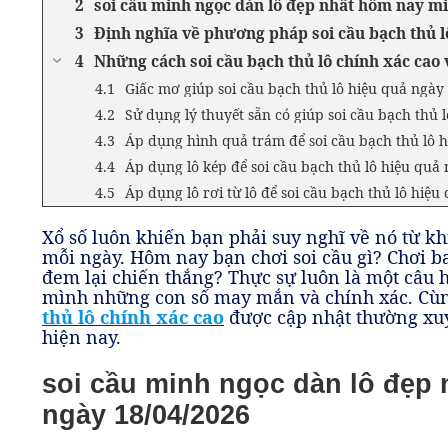
soi cầu minh ngọc dàn lô đẹp nhất hôm nay mi
Định nghĩa về phương pháp soi cầu bạch thủ l
Những cách soi cầu bạch thủ lô chính xác cao 
Giấc mơ giúp soi cầu bạch thủ lô hiệu quả ngày
Sử dụng lý thuyết sẵn có giúp soi cầu bạch thủ 
Áp dụng hình quả trám để soi cầu bạch thủ lô 
Áp dụng lô kép để soi cầu bạch thủ lô hiệu quả
Áp dụng lô rơi từ lô để soi cầu bạch thủ lô hiệ
Xổ số luôn khiến bạn phải suy nghĩ về nó từ k
mỗi ngày. Hôm nay bạn chơi soi cầu gì? Chơi b
đem lại chiến thắng? Thực sự luôn là một câu 
mình những con số may mắn và chính xác. Cù
thủ lô chính xác cao
được cập nhật thường xuy
hiện nay.
soi cầu minh ngọc dàn lô đẹp 
ngày 18/04/2026