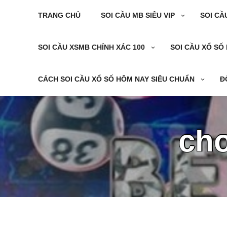
Skip
to
TRANG CHỦ
SOI CẦU MB SIÊU VIP
SOI CẦ
content
SOI CẦU XSMB CHÍNH XÁC 100
SOI CẦU XỔ SỐ
CÁCH SOI CẦU XỔ SỐ HÔM NAY SIÊU CHUẨN
Đ
c
h