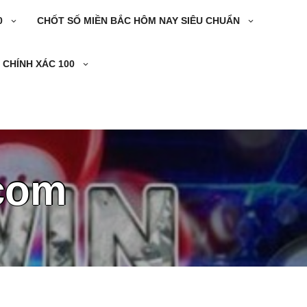
0
CHỐT SỐ MIỀN BẮC HÔM NAY SIÊU CHUẨN
 CHÍNH XÁC 100
c
o
m