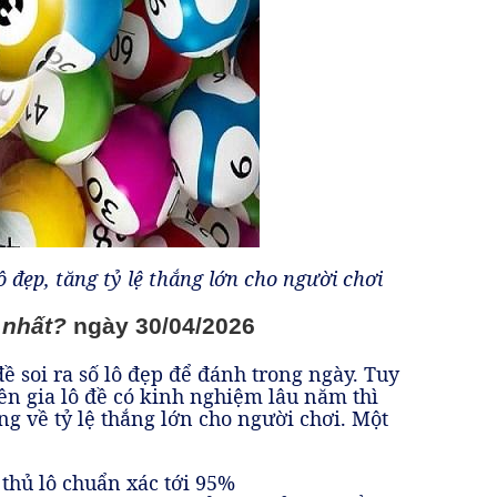
 đẹp, tăng tỷ lệ thắng lớn cho người chơi
 nhất?
ngày 30/04/2026
ề soi ra số lô đẹp để đánh trong ngày. Tuy
yên gia lô đề có kinh nghiệm lâu năm thì
ng về tỷ lệ thắng lớn cho người chơi. Một
 thủ lô chuẩn xác tới 95%