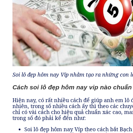
Soi lô đẹp hôm nay Víp nhằm tạo ra những con lô
Cách soi lô đẹp hôm nay vip nào chuẩn
Hiện nay, có rất nhiều cách để giúp anh em lô đ
nhiên, trong số nhiều cách ấy thì theo các chu
chỉ có vài cách cho hiệu quả chuẩn xác cao, ma
trong số đó phải kể đến như:
Soi lô đẹp hôm nay Víp theo cách bắt Bạch