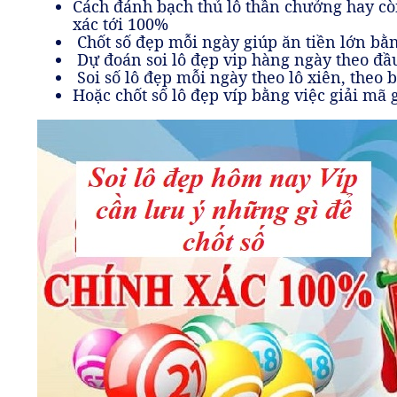
Cách đánh bạch thủ lô thần chưởng hay còn
xác tới 100%
Chốt số đẹp mỗi ngày giúp ăn tiền lớn bằn
Dự đoán soi lô đẹp vip hàng ngày theo đầ
Soi số lô đẹp mỗi ngày theo lô xiên, theo 
Hoặc chốt số lô đẹp víp bằng việc giải m