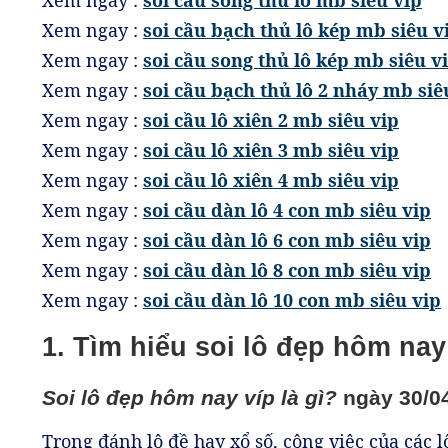
Xem ngay :
soi cầu bạch thủ lô kép mb siêu v
Xem ngay :
soi cầu song thủ lô kép mb siêu v
Xem ngay :
soi cầu bạch thủ lô 2 nháy mb siê
Xem ngay :
soi cầu lô xiên 2 mb siêu vip
Xem ngay :
soi cầu lô xiên 3 mb siêu vip
Xem ngay :
soi cầu lô xiên 4 mb siêu vip
Xem ngay :
soi cầu dàn lô 4 con mb siêu vip
Xem ngay :
soi cầu dàn lô 6 con mb siêu vip
Xem ngay :
soi cầu dàn lô 8 con mb siêu vip
Xem ngay :
soi cầu dàn lô 10 con mb siêu vip
1. Tìm hiểu soi lô đẹp hôm nay
Soi lô đẹp hôm nay víp là gì?
ngày 30/0
Trong đánh lô đề hay xổ số, công việc của các 