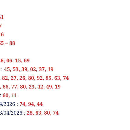
41
7
46
55 – 88
6, 06, 15, 69
 :
45, 53, 39, 02, 37, 19
:
82, 27, 26, 80, 92, 85, 63, 74
, 66, 77, 80, 23, 42, 49, 19
 :
60, 11
4/2026 :
74, 94, 44
3/04/2026 :
28, 63, 80, 74