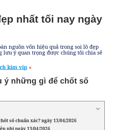
ẹp nhất tối nay ngày
oàn nguồn vốn hiệu quả trong soi lô đẹp
lưu ý quan trọng được chúng tôi chia sẻ
ạch kim víp
«
u ý những gì để chốt số
chốt số chuẩn xác? ngày 13/04/2026
ễn phí ngày 13/04/2026