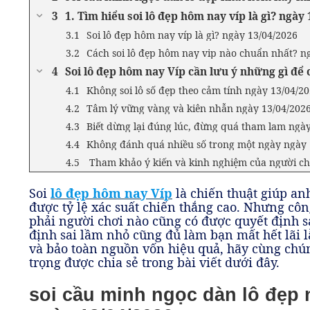
1. Tìm hiểu soi lô đẹp hôm nay víp là gì? ngày
Soi lô đẹp hôm nay víp là gì? ngày 13/04/2026
Cách soi lô đẹp hôm nay vip nào chuẩn nhất? n
Soi lô đẹp hôm nay Víp cần lưu ý những gì để 
Không soi lô số đẹp theo cảm tính ngày 13/04/2
Tâm lý vững vàng và kiên nhẫn ngày 13/04/202
Biết dừng lại đúng lúc, đừng quá tham lam ngà
Không đánh quá nhiều số trong một ngày ngày 
Tham khảo ý kiến và kinh nghiệm của người ch
Soi
lô đẹp hôm nay Víp
là chiến thuật giúp an
được tỷ lệ xác suất chiến thắng cao. Nhưng cô
phải người chơi nào cũng có được quyết định s
định sai lầm nhỏ cũng đủ làm bạn mất hết lãi l
và bảo toàn nguồn vốn hiệu quả, hãy cùng chú
trọng được chia sẻ trong bài viết dưới đây.
soi cầu minh ngọc dàn lô đẹp 