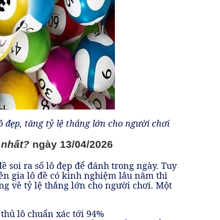
 đẹp, tăng tỷ lệ thắng lớn cho người chơi
 nhất?
ngày 13/04/2026
ề soi ra số lô đẹp để đánh trong ngày. Tuy
yên gia lô đề có kinh nghiệm lâu năm thì
ng về tỷ lệ thắng lớn cho người chơi. Một
 thủ lô chuẩn xác tới 94%