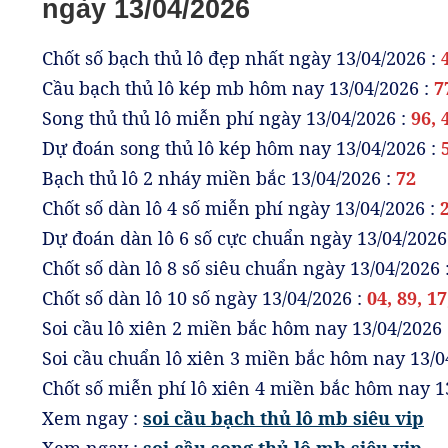
ngày 13/04/2026
Chốt số bạch thủ lô đẹp nhất ngày 13/04/2026 :
Cầu bạch thủ lô kép mb hôm nay 13/04/2026 :
7
Song thủ thủ lô miễn phí ngày 13/04/2026 :
96, 
Dự đoán song thủ lô kép hôm nay 13/04/2026 :
Bạch thủ lô 2 nháy miền bắc 13/04/2026 :
72
Chốt số dàn lô 4 số miễn phí ngày 13/04/2026 :
2
Dự đoán dàn lô 6 số cực chuẩn ngày 13/04/2026
Chốt số dàn lô 8 số siêu chuẩn ngày 13/04/2026 
Chốt số dàn lô 10 số ngày 13/04/2026 :
04, 89, 17
Soi cầu lô xiên 2 miền bắc hôm nay 13/04/2026
Soi cầu chuẩn lô xiên 3 miền bắc hôm nay 13/0
Chốt số miễn phí lô xiên 4 miền bắc hôm nay 1
Xem ngay :
soi cầu bạch thủ lô mb siêu vip
Xem ngay :
soi cầu song thủ lô mb siêu vip