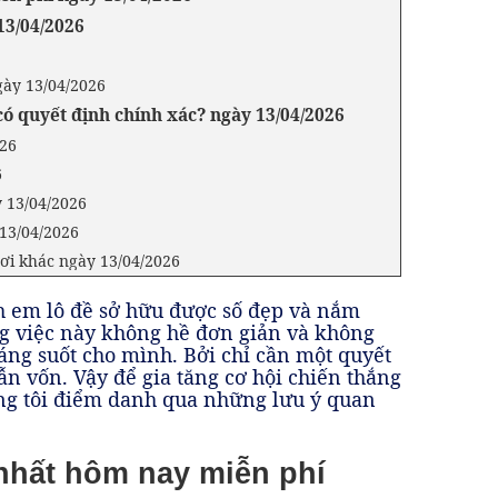
 13/04/2026
gày 13/04/2026
có quyết định chính xác? ngày 13/04/2026
026
6
y 13/04/2026
13/04/2026
ơi khác ngày 13/04/2026
h em lô đề sở hữu được số đẹp và nắm
ng việc này không hề đơn giản và không
áng suốt cho mình. Bởi chỉ cần một quyết
ẫn vốn. Vậy để gia tăng cơ hội chiến thắng
ng tôi điểm danh qua những lưu ý quan
nhất hôm nay miễn phí