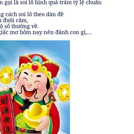
 gọi là soi lô hình quả trám tỷ lệ chuẩn
g cách soi lô theo dàn đề
u đuôi câm,
bộ số thường về.
ã giấc mơ hôm nay nên đánh con gì,…