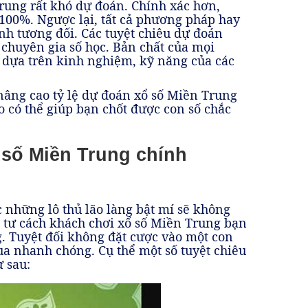
Trung rất khó dự đoán. Chính xác hơn,
100%. Ngược lại, tất cả phương pháp hay
nh tương đối. Các tuyệt chiêu dự đoán
y chuyên gia số học. Bản chất của mọi
dựa trên kinh nghiệm, kỹ năng của các
nâng cao tỷ lệ dự đoán xổ số Miền Trung
 có thể giúp bạn chốt được con số chắc
 số Miền Trung chính
 những lô thủ lão làng bật mí sẽ không
 tư cách khách chơi xổ số Miền Trung bạn
g. Tuyệt đối không đặt cược vào một con
ua nhanh chóng. Cụ thể một số tuyệt chiêu
ư sau: