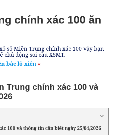
ng chính xác 100 ăn
 xổ số Miền Trung chính xác 100 Vậy bạn
ể chủ động soi cầu XSMT.
n bắc lô xiên
«
n Trung chính xác 100 và
2026
c 100 và thông tin cần biết ngày 25/04/2026