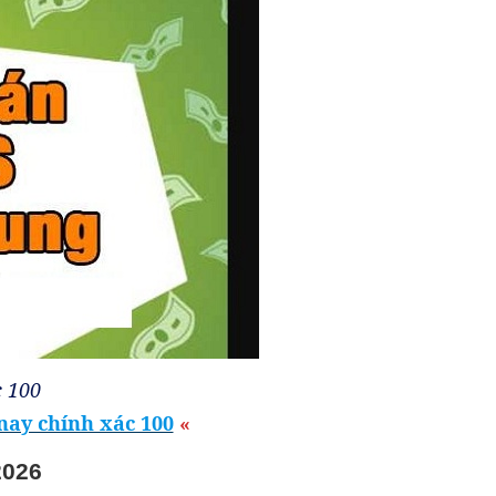
c 100
nay chính xác 100
«
2026