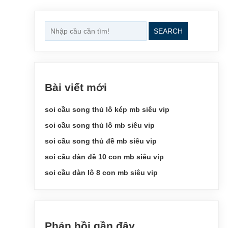
SEARCH
Bài viết mới
soi cầu song thủ lô kép mb siêu vip
soi cầu song thủ lô mb siêu vip
soi cầu song thủ đề mb siêu vip
soi cầu dàn đề 10 con mb siêu vip
soi cầu dàn lô 8 con mb siêu vip
Phản hồi gần đây