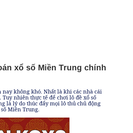
oán xổ số Miền Trung chính
 nay không khó. Nhất là khi các nhà cái
. Tuy nhiên thực tế để chơi lô đề xổ số
ng là lý do thúc đẩy mọi lô thủ chủ động
 số Miền Trung.