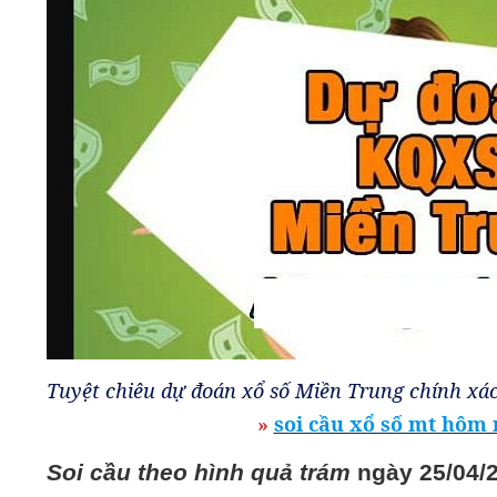
Tuyệt chiêu dự đoán xổ số Miền Trung chính xá
»
soi cầu xổ số mt hôm 
Soi cầu theo hình quả trám
ngày 25/04/