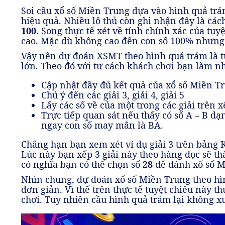
Soi cầu xổ số Miền Trung dựa vào hình quả trá
hiệu quả. Nhiều lô thủ còn ghi nhận đây là cá
100.
Song thực tế xét về tính chính xác của tuyệ
cao. Mặc dù không cao đến con số 100% nhưng
Vậy nên dự đoán XSMT theo hình quả trám là tu
lớn. Theo đó với tư cách khách chơi bạn làm n
Cập nhật đầy đủ kết quả của xổ số Miền 
Chú ý đến các giải 3, giải 4, giải 5
Lấy các số về của một trong các giải trên
Trực tiếp quan sát nếu thấy có số A – B dạ
ngay con số may mắn là BA.
Chẳng hạn bạn xem xét ví dụ giải 3 trên bảng 
Lúc này bạn xếp 3 giải này theo hàng dọc sẽ th
có nghĩa bạn có thể chọn số
28
để đánh xổ số 
Nhìn chung, dự đoán xổ số Miền Trung theo hì
đơn giản. Vì thế trên thực tế tuyệt chiêu này
chơi. Tuy nhiên cầu hình quả trám lại không 