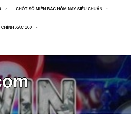
0
CHỐT SỐ MIỀN BẮC HÔM NAY SIÊU CHUẨN
 CHÍNH XÁC 100
c
o
m