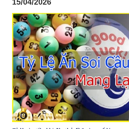
15/04/2026