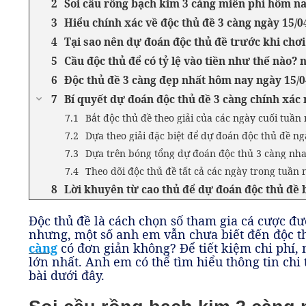
Soi cầu rồng bạch kim 3 càng miễn phí hôm na
Hiểu chính xác về độc thủ đề 3 càng ngày 15/0
Tại sao nên dự đoán độc thủ đề trước khi chơi
Cầu độc thủ để có tỷ lệ vào tiền như thế nào? 
Độc thủ đề 3 càng đẹp nhất hôm nay ngày 15/0
Bí quyết dự đoán độc thủ đề 3 càng chính xác 
Bắt độc thủ đề theo giải của các ngày cuối tuần
Dựa theo giải đặc biệt để dự đoán độc thủ đề n
Dựa trên bóng tổng dự đoán độc thủ 3 càng nh
Theo dõi độc thủ đề tất cả các ngày trong tuần 
Lời khuyên từ cao thủ để dự đoán độc thủ đề b
Độc thủ đề là cách chọn số tham gia cá cược đư
nhưng, một số anh em vẫn chưa biết đến độc th
càng
có đơn giản không? Để tiết kiệm chi phí,
lớn nhất. Anh em có thể tìm hiểu thông tin chi 
bài dưới đây.