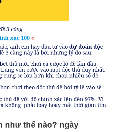
đề 3 càng
ính xác 100
«
khác, anh em hãy đầu tư vào
dự đoán độc
ề 3 càng này là bởi những lý do sau:
 bet thủ mới chơi cá cược lô đề lần đầu.
p trung vốn cược vào một độc thủ duy nhất.
g cũng sẽ lớn hơn khi chọn nhiều số đề
họn chơi theo độc thủ đề bởi tỷ lệ vào sẽ
ộc thủ đề với độ chính xác lên đến 97%. Vì
và không phải loay hoay mất thời gian tìm
ền như thế nào? ngày