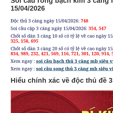
Soi cầu rồng bạch kim 3 càng
15/04/2026
Độc thủ 3 càng ngày 15/04/2026:
748
Soi cầu cặp 3 càng ngày 15/04/2026:
354, 547
Chốt số dàn 3 càng 10 số có tỷ lệ về cao ngày 15
325, 158, 695
Chốt số dàn 3 càng 20 số có tỷ lệ về cao ngày 15
834, 989, 232, 421, 569, 116, 721, 301, 120, 914, 
Xem ngay :
soi cầu bạch thủ 3 càng mb siêu v
Xem ngay :
soi cầu song thủ 3 càng mb siêu v
Hiểu chính xác về độc thủ đề 