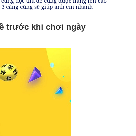
c cùng độc thủ đề cũng được nâng lên cao
đề 3 càng cũng sẽ giúp anh em nhanh
ề trước khi chơi ngày