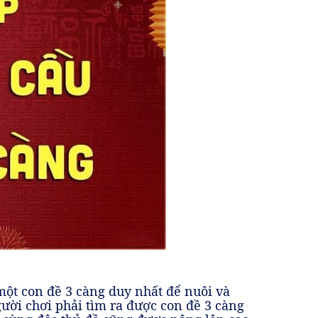
một con đề 3 càng duy nhất để nuôi và
gười chơi phải tìm ra được con đề 3 càng