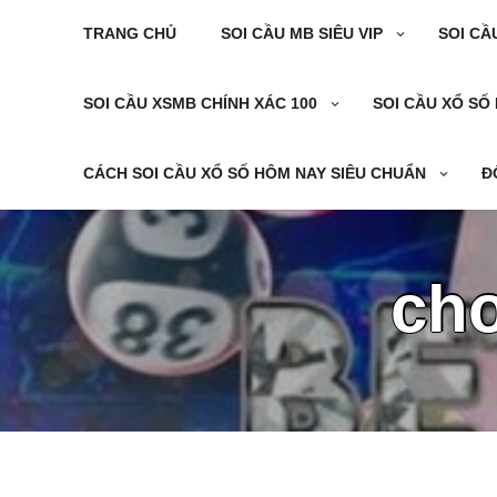
Skip
to
TRANG CHỦ
SOI CẦU MB SIÊU VIP
SOI CẦ
content
SOI CẦU XSMB CHÍNH XÁC 100
SOI CẦU XỔ SỐ
CÁCH SOI CẦU XỔ SỐ HÔM NAY SIÊU CHUẨN
Đ
c
h