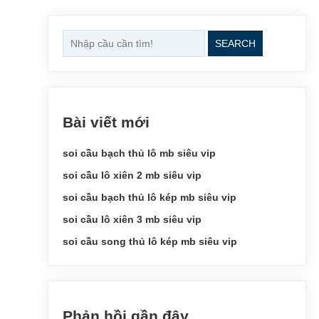
SEARCH
Bài viết mới
soi cầu bạch thủ lô mb siêu vip
soi cầu lô xiên 2 mb siêu vip
soi cầu bạch thủ lô kép mb siêu vip
soi cầu lô xiên 3 mb siêu vip
soi cầu song thủ lô kép mb siêu vip
Phản hồi gần đây