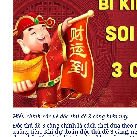
Hiểu chính xác về độc thủ đề 3 càng hiện nay
Độc thủ đề 3 càng chính là cách chơi dựa theo 
xuống tiền. Khi
dự đoán độc thủ đề 3 càng
, n