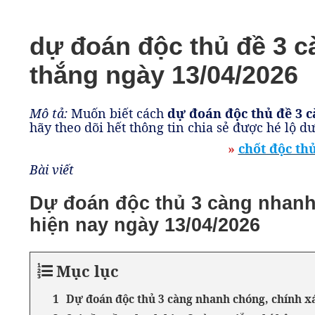
dự đoán độc thủ đề 3 cà
thắng ngày 13/04/2026
Mô tả:
Muốn biết cách
dự đoán độc thủ đề 3 
hãy theo dõi hết thông tin chia sẻ được hé lộ d
»
chốt độc th
Bài viết
Dự đoán độc thủ 3 càng nhanh
hiện nay ngày 13/04/2026
Mục lục
Dự đoán độc thủ 3 càng nhanh chóng, chính xá