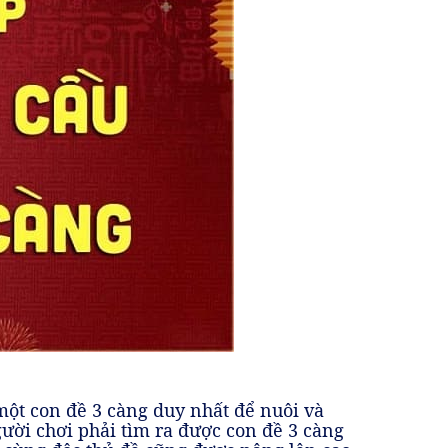
một con đề 3 càng duy nhất để nuôi và
gười chơi phải tìm ra được con đề 3 càng