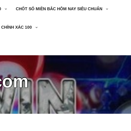
0
CHỐT SỐ MIỀN BẮC HÔM NAY SIÊU CHUẨN
 CHÍNH XÁC 100
c
o
m