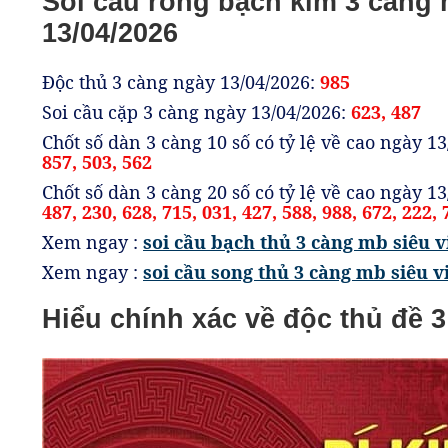
Soi cầu rồng bạch kim 3 càng
13/04/2026
Độc thủ 3 càng ngày 13/04/2026:
985
Soi cầu cặp 3 càng ngày 13/04/2026:
623, 487
Chốt số dàn 3 càng 10 số có tỷ lệ về cao ngày 13
857, 503, 562
Chốt số dàn 3 càng 20 số có tỷ lệ về cao ngày 13
487, 230, 628, 715, 031, 427, 588, 988, 672, 222, 
Xem ngay :
soi cầu bạch thủ 3 càng mb siêu v
Xem ngay :
soi cầu song thủ 3 càng mb siêu v
Hiểu chính xác về độc thủ đề 