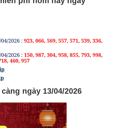
 miễn phí hôm nay ngày
/04/2026 :
923, 066, 569, 557, 571, 539, 336,
/04/2026 :
150, 987, 304, 958, 855, 793, 998,
718, 460, 957
ip
ip
3 càng ngày 13/04/2026