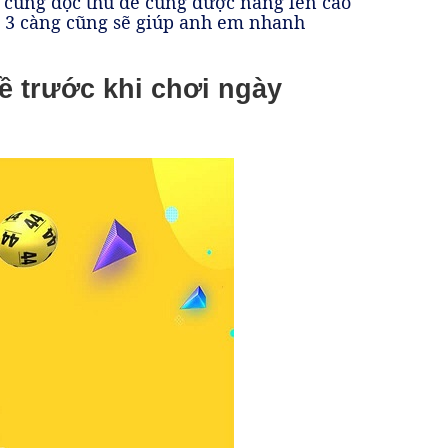
c cùng độc thủ đề cũng được nâng lên cao
đề 3 càng cũng sẽ giúp anh em nhanh
ề trước khi chơi ngày