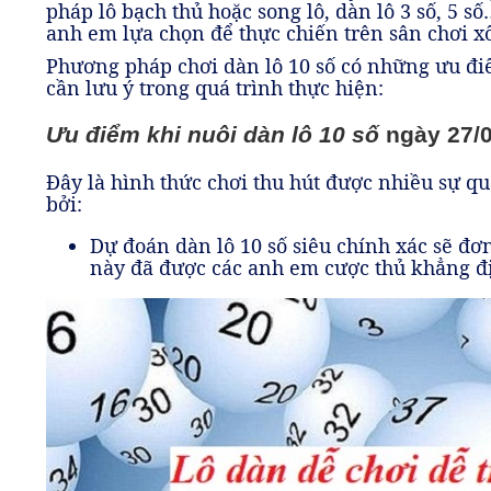
pháp lô bạch thủ hoặc song lô, dàn lô 3 số, 5 s
anh em lựa chọn để thực chiến trên sân chơi xổ
Phương pháp chơi dàn lô 10 số có những ưu đ
cần lưu ý trong quá trình thực hiện:
Ưu điểm khi nuôi dàn lô 10 số
ngày 27/0
Đây là hình thức chơi thu hút được nhiều sự q
bởi:
Dự đoán dàn lô 10 số siêu chính xác sẽ đơ
này đã được các anh em cược thủ khẳng đ