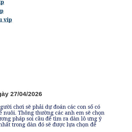
ip
ip
u vip
gày 27/04/2026
người chơi sẽ phải dự đoán các con số có
ể nuôi. Thông thường các anh em sẽ chọn
ương pháp soi cầu để tìm ra dàn lô ưng ý
 nhất trong dàn đó sẽ được lựa chọn để