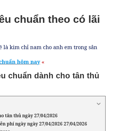
êu chuẩn theo có lãi
sẽ là kim chỉ nam cho anh em trong sân
g chuẩn hôm nay
«
iêu chuẩn dành cho tân thủ
ho tân thủ ngày 27/04/2026
ễn phí ngày ngày 27/04/2026 27/04/2026