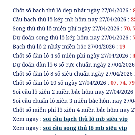
Chốt số bạch thủ lô đẹp nhất ngày 27/04/2026 :
Cầu bạch thủ lô kép mb hôm nay 27/04/2026 :
2
Song thủ thủ lô miễn phí ngày 27/04/2026 :
70, 
Dự đoán song thủ lô kép hôm nay 27/04/2026 :
Bạch thủ lô 2 nháy miền bắc 27/04/2026 :
19
Chốt số dàn lô 4 số miễn phí ngày 27/04/2026 :
4
Dự đoán dàn lô 6 số cực chuẩn ngày 27/04/2026
Chốt số dàn lô 8 số siêu chuẩn ngày 27/04/2026 
Chốt số dàn lô 10 số ngày 27/04/2026 :
07, 74, 79
Soi cầu lô xiên 2 miền bắc hôm nay 27/04/2026
Soi cầu chuẩn lô xiên 3 miền bắc hôm nay 27/0
Chốt số miễn phí lô xiên 4 miền bắc hôm nay 2
Xem ngay :
soi cầu bạch thủ lô mb siêu vip
Xem ngay :
soi cầu song thủ lô mb siêu vip