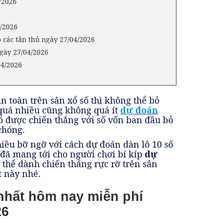
/2026
4/2026
o các tân thủ ngày 27/04/2026
ngày 27/04/2026
04/2026
n toàn trên sân xổ số thì không thể bỏ
 quá nhiều cũng không quá ít
dự đoán
ó được chiến thắng với số vốn ban đầu bỏ
chóng.
iều bỡ ngỡ với cách dự đoán dàn lô 10 số
 đã mang tới cho người chơi bí kíp
dự
thể dành chiến thắng rực rỡ trên sân
t này nhé.
nhất hôm nay miễn phí
26