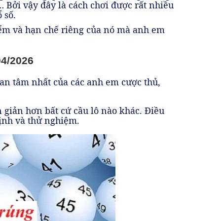
ố… Bởi vậy đây là cách chơi được rất nhiều
 số.
iểm và hạn chế riêng của nó mà anh em
4/2026
uan tâm nhất của các anh em cược thủ,
n giản hơn bất cứ cầu lô nào khác. Điều
ịnh và thử nghiệm.