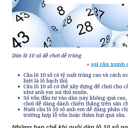
Dàn lô 10 số dễ chơi dễ trúng
»
soi cầu xsmb 
Cầu lô 10 số có tỷ suất trúng cao và cách 
biệt là lô bạch thủ
Câu lô 10 số có thể xây dựng để chơi cho 
như anh em soi thủ muốn.
Số vốn đầu tư vào dàn này không quá cao, 
chơi dễ dàng dành chiến thắng trên sân ch
Nuôi cầu lô 10 số anh em dễ dàng phân chia
trường hợp lỗ vốn hoặc thâm hụt quá sâu.
Những hạn chế khi nuôi dàn lô 10 số
ng