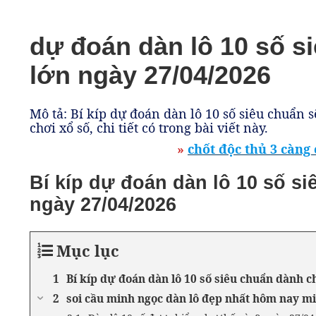
dự đoán dàn lô 10 số si
lớn ngày 27/04/2026
Mô tả: Bí kíp dự đoán dàn lô 10 số siêu chuẩn 
chơi xổ số, chi tiết có trong bài viết này.
»
chốt độc thủ 3 càn
Bí kíp dự đoán dàn lô 10 số s
ngày 27/04/2026
Mục lục
Bí kíp dự đoán dàn lô 10 số siêu chuẩn dành c
soi cầu minh ngọc dàn lô đẹp nhất hôm nay mi