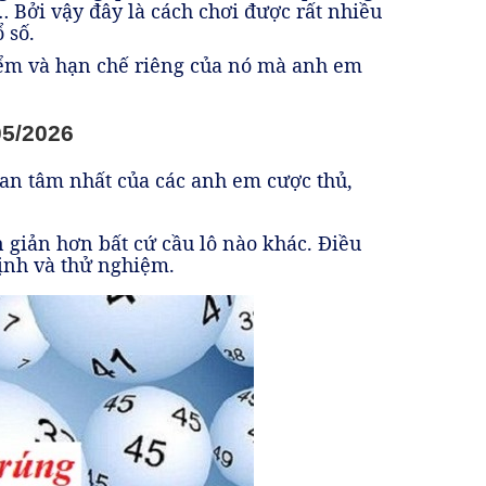
ố… Bởi vậy đây là cách chơi được rất nhiều
 số.
iểm và hạn chế riêng của nó mà anh em
5/2026
uan tâm nhất của các anh em cược thủ,
n giản hơn bất cứ cầu lô nào khác. Điều
ịnh và thử nghiệm.