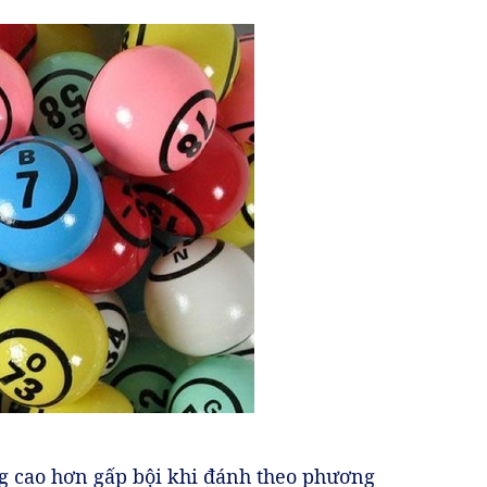
ắng cao hơn gấp bội khi đánh theo phương