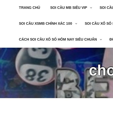
Skip
to
TRANG CHỦ
SOI CẦU MB SIÊU VIP
SOI CẦ
content
SOI CẦU XSMB CHÍNH XÁC 100
SOI CẦU XỔ SỐ
CÁCH SOI CẦU XỔ SỐ HÔM NAY SIÊU CHUẨN
Đ
c
h