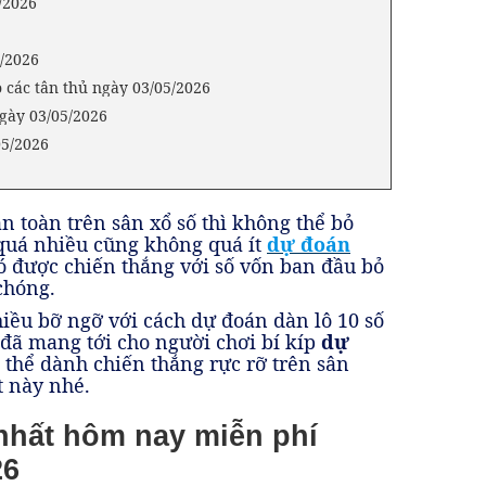
/2026
5/2026
o các tân thủ ngày 03/05/2026
ngày 03/05/2026
05/2026
n toàn trên sân xổ số thì không thể bỏ
 quá nhiều cũng không quá ít
dự đoán
ó được chiến thắng với số vốn ban đầu bỏ
chóng.
iều bỡ ngỡ với cách dự đoán dàn lô 10 số
 đã mang tới cho người chơi bí kíp
dự
thể dành chiến thắng rực rỡ trên sân
t này nhé.
nhất hôm nay miễn phí
26