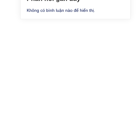
Không có bình luận nào để hiển thị.