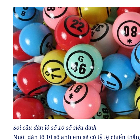
Soi cầu dàn lô số 10 số siêu đỉnh
Nuôi dàn lô 10 số anh em sẽ có tỷ lệ chiến th