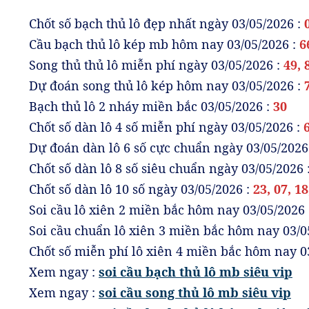
Chốt số bạch thủ lô đẹp nhất ngày 03/05/2026 :
Cầu bạch thủ lô kép mb hôm nay 03/05/2026 :
6
Song thủ thủ lô miễn phí ngày 03/05/2026 :
49, 
Dự đoán song thủ lô kép hôm nay 03/05/2026 :
Bạch thủ lô 2 nháy miền bắc 03/05/2026 :
30
Chốt số dàn lô 4 số miễn phí ngày 03/05/2026 :
6
Dự đoán dàn lô 6 số cực chuẩn ngày 03/05/2026
Chốt số dàn lô 8 số siêu chuẩn ngày 03/05/2026 
Chốt số dàn lô 10 số ngày 03/05/2026 :
23, 07, 18
Soi cầu lô xiên 2 miền bắc hôm nay 03/05/2026
Soi cầu chuẩn lô xiên 3 miền bắc hôm nay 03/0
Chốt số miễn phí lô xiên 4 miền bắc hôm nay 0
Xem ngay :
soi cầu bạch thủ lô mb siêu vip
Xem ngay :
soi cầu song thủ lô mb siêu vip