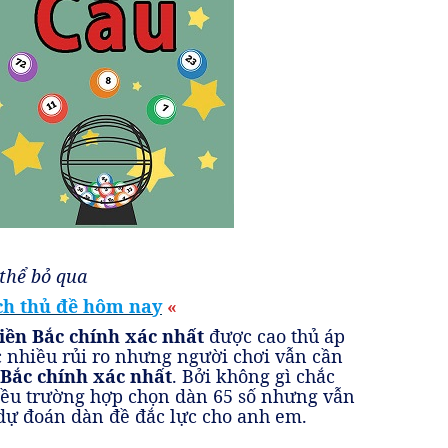
thể bỏ qua
ch thủ đề hôm nay
«
ền Bắc chính xác nhất
được cao thủ áp
c nhiều rủi ro nhưng người chơi vẫn cần
Bắc chính xác nhất
. Bởi không gì chắc
nhiều trường hợp chọn dàn 65 số nhưng vẫn
dự đoán dàn đề đắc lực cho anh em.