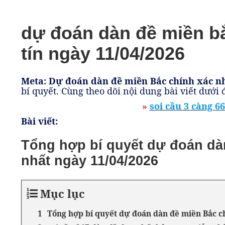
dự đoán dàn đề miền bắ
tín ngày 11/04/2026
Meta: Dự đoán
dàn đề miền Bắc chính xác n
bí quyết. Cùng theo dõi nội dung bài viết dưới
»
soi cầu 3 càng 6
Bài viết:
Tổng hợp bí quyết dự đoán dà
nhất ngày 11/04/2026
Mục lục
Tổng hợp bí quyết dự đoán dàn đề miền Bắc ch