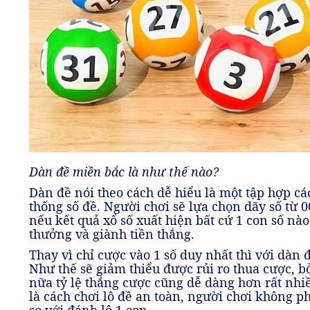
Dàn đề miền bắc là như thế nào?
Dàn đề nói theo cách dễ hiểu là một tập hợp các
thống số đề. Người chơi sẽ lựa chọn dãy số từ 0
nếu kết quả xổ số xuất hiện bất cứ 1 con số nào
thưởng và giành tiền thắng.
Thay vì chỉ cược vào 1 số duy nhất thì với dàn 
Như thế sẽ giảm thiểu được rủi ro thua cược, bở
nữa tỷ lệ thắng cược cũng dễ dàng hơn rất nhi
là cách chơi lô đề an toàn, người chơi không p
so với đánh lô 1 con.