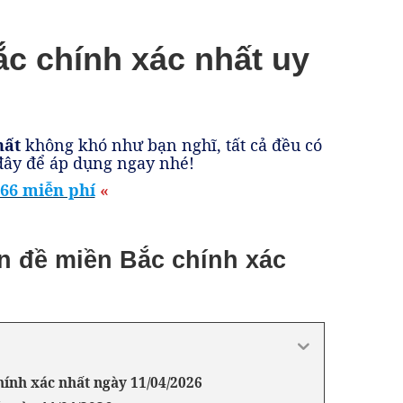
c chính xác nhất uy
hất
không khó như bạn nghĩ, tất cả đều có
 đây để áp dụng ngay nhé!
666 miễn phí
«
n đề miền Bắc chính xác
ính xác nhất ngày 11/04/2026