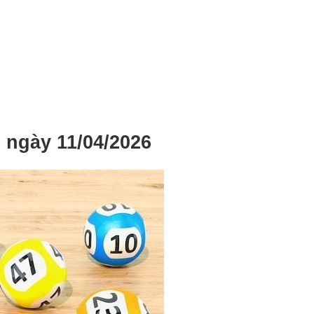
 ngày 11/04/2026