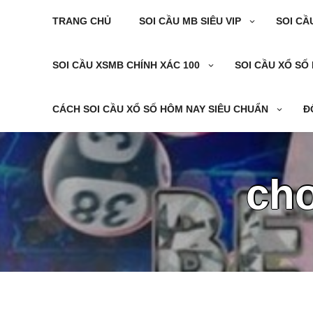
Skip
to
TRANG CHỦ
SOI CẦU MB SIÊU VIP
SOI CẦ
content
SOI CẦU XSMB CHÍNH XÁC 100
SOI CẦU XỔ SỐ
CÁCH SOI CẦU XỔ SỐ HÔM NAY SIÊU CHUẨN
Đ
c
h