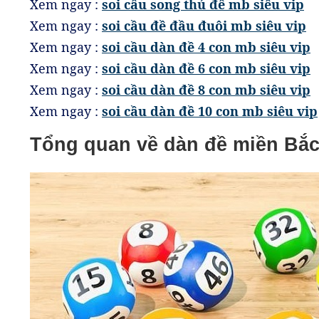
Xem ngay :
soi cầu song thủ đề mb siêu vip
Xem ngay :
soi cầu đề đầu đuôi mb siêu vip
Xem ngay :
soi cầu dàn đề 4 con mb siêu vip
Xem ngay :
soi cầu dàn đề 6 con mb siêu vip
Xem ngay :
soi cầu dàn đề 8 con mb siêu vip
Xem ngay :
soi cầu dàn đề 10 con mb siêu vip
Tổng quan về dàn đề miền Bắc