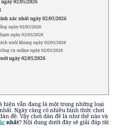
 ngày 02/05/2026
6
nh xác nhất ngày 02/05/2026
tổng ngày 02/05/2026
chạm ngày 02/05/2026
cách nuôi khung ngày 02/05/2026
công cụ online ngày 02/05/2026
mới ngày 02/05/2026
và hiện vẫn đang là một trong những loại
 nhất. Ngày càng có nhiều hình thức chơi
 dàn đề. Vậy chơi dàn đề là như thế nào và
ác
nhất
? Nội dung dưới đây sẽ giải đáp tất