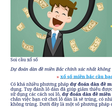
Soi cầu xổ số
Dự đoán dàn đề miền Bắc chính xác nhất không 
»
xổ số miền bắc cầu bạ
Có khá nhiều phương pháp
dự đoán dàn đề mi
dụng. Tuy đánh lô dàn đã giúp giảm thiểu đượ
sử dụng các cách soi lô,
dự đoán dàn đề miền 
chắn việc bạn cứ chơi lô dàn là sẽ trúng, có 
không trúng. Dưới đây là một số phương pháp 