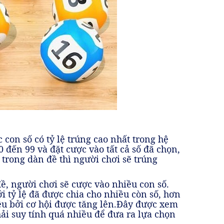
 con số có tỷ lệ trúng cao nhất trong hệ
0 đến 99 và đặt cược vào tất cả số đã chọn,
 trong dàn đề thì người chơi sẽ trúng
đề, người chơi sẽ cược vào nhiều con số.
i tỷ lệ đã được chia cho nhiều còn số, hơn
ều bởi cơ hội được tăng lên.Đây được xem
hải suy tính quá nhiều để đưa ra lựa chọn