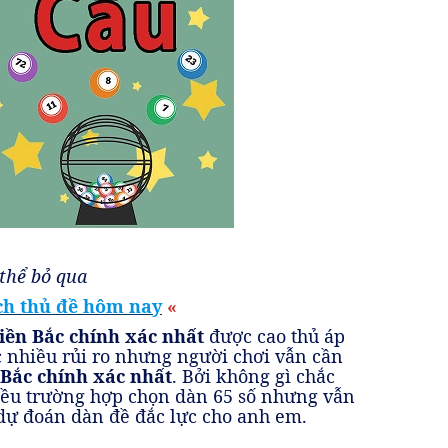
thể bỏ qua
ch thủ đề hôm nay
«
ền Bắc chính xác nhất
được cao thủ áp
c nhiều rủi ro nhưng người chơi vẫn cần
Bắc chính xác nhất
. Bởi không gì chắc
nhiều trường hợp chọn dàn 65 số nhưng vẫn
dự đoán dàn đề đắc lực cho anh em.