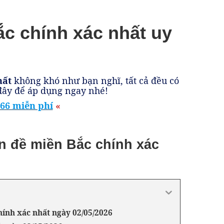
c chính xác nhất uy
hất
không khó như bạn nghĩ, tất cả đều có
 đây để áp dụng ngay nhé!
666 miễn phí
«
n đề miền Bắc chính xác
ính xác nhất ngày 02/05/2026