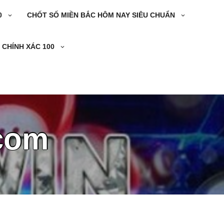
0
CHỐT SỐ MIỀN BẮC HÔM NAY SIÊU CHUẨN
 CHÍNH XÁC 100
c
o
m