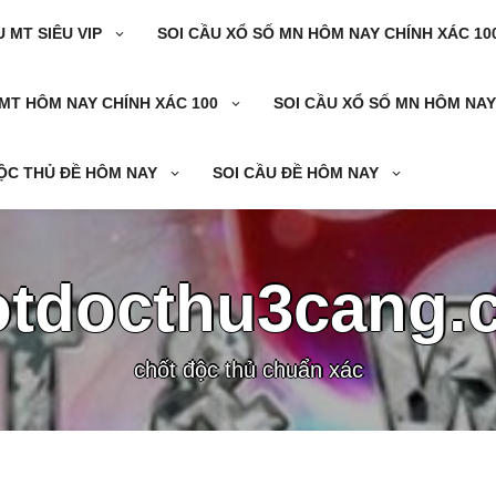
U MT SIÊU VIP
SOI CẦU XỔ SỐ MN HÔM NAY CHÍNH XÁC 10
 MT HÔM NAY CHÍNH XÁC 100
SOI CẦU XỔ SỐ MN HÔM NAY
ỘC THỦ ĐỀ HÔM NAY
SOI CẦU ĐỀ HÔM NAY
o
t
d
o
c
t
h
u
3
c
a
n
g
.
c
h
ố
t
đ
ộ
c
t
h
ủ
c
h
u
ẩ
n
x
á
c