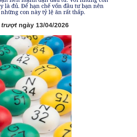
y là đủ. Để hạn chế vốn đầu tư bạn nên
 những con này tỷ lệ ăn rất thấp.
 trượt
ngày 13/04/2026