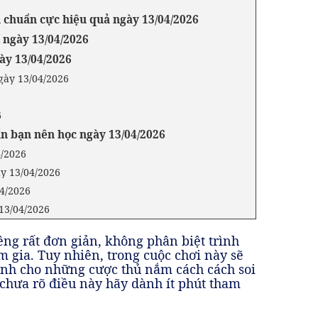
 chuẩn cực hiệu quả ngày 13/04/2026
 ngày 13/04/2026
ày 13/04/2026
gày 13/04/2026
6
n bạn nên học ngày 13/04/2026
4/2026
ày 13/04/2026
04/2026
13/04/2026
iêng rất đơn giản, không phân biệt trình
am gia. Tuy nhiên, trong cuộc chơi này sẽ
ành cho những cược thủ nắm cách cách soi
 chưa rõ điều này hãy dành ít phút tham