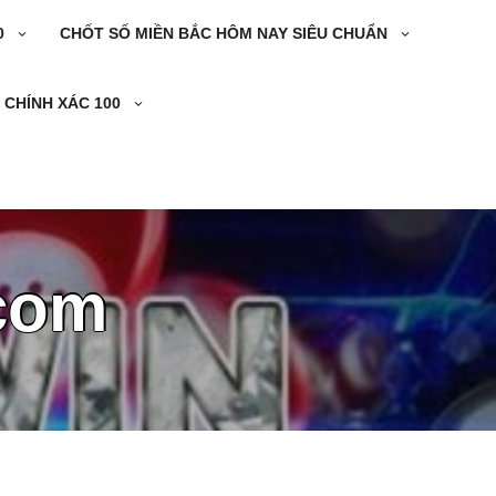
0
CHỐT SỐ MIỀN BẮC HÔM NAY SIÊU CHUẨN
 CHÍNH XÁC 100
c
o
m