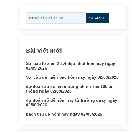
SEARCH
Bài viết mới
Soi cầu lô xiên 2,3,4 đẹp nhất hôm nay ngày
02/09/2026
Soi cầu đề miền bắc hôm nay ngày 02/09/2026
dự đoán xổ số miền trung chính xác 100 ăn
thông ngày 02/09/2026
dự đoán số đề hôm nay từ trường quay ngày
02/09/2026
bạch thủ đề hôm nay ngày 02/09/2026