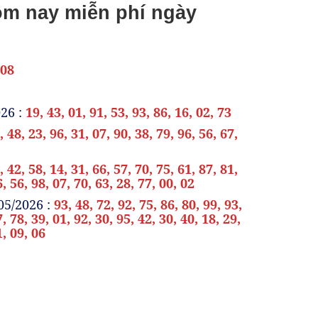
ôm nay miễn phí ngày
08
26 :
19, 43, 01, 91, 53, 93, 86, 16, 02, 73
, 48, 23, 96, 31, 07, 90, 38, 79, 96, 56, 67,
, 42, 58, 14, 31, 66, 57, 70, 75, 61, 87, 81,
6, 56, 98, 07, 70, 63, 28, 77, 00, 02
05/2026 :
93, 48, 72, 92, 75, 86, 80, 99, 93,
7, 78, 39, 01, 92, 30, 95, 42, 30, 40, 18, 29,
1, 09, 06