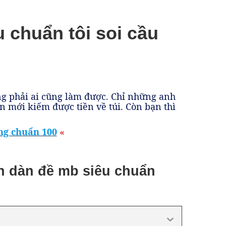
 chuẩn tôi soi cầu
ng phải ai cũng làm được. Chỉ những anh
 mới kiếm được tiền về túi. Còn bạn thì
àng chuẩn 100
«
n dàn đề mb siêu chuẩn