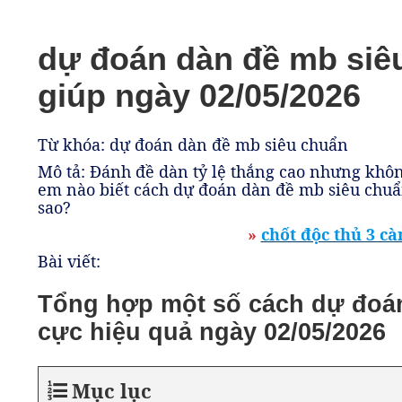
dự đoán dàn đề mb siêu
giúp ngày 02/05/2026
Từ khóa: dự đoán dàn đề mb siêu chuẩn
Mô tả: Đánh đề dàn tỷ lệ thắng cao nhưng khô
em nào biết cách dự đoán dàn đề mb siêu chuẩn
sao?
»
chốt độc thủ 3 c
Bài viết:
Tổng hợp một số cách dự đoá
cực hiệu quả ngày 02/05/2026
Mục lục