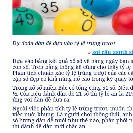
Dự đoán dàn đề dựa vào tỷ lệ trúng trượt
»
soi cầu xsmb s
Dựa vào bảng kết quả xổ số về hàng ngày bạn s
con số. Trên bảng thống kê cũng cho thấy tỷ lệ
Phân tích chuẩn xác tỷ lệ trúng trượt của các 
cặp số đẹp có khả năng nổ cao trong kỳ quay tớ
Trong xổ số miền Bắc có tổng cộng 51 số. Nếu đ
½. Còn nếu đánh dàn đề 21 số thì tỷ lệ ăn là 21%
ứng với dàn đề đưa ra.
Ngoài việc phân tích tỷ lệ trúng trượt, muốn c
việc nuôi khung. Là người chơi thông thái, anh
số lượng dàn đề nuôi như thế nào, phân phối
thì đánh đề dàn mới chắc ăn.