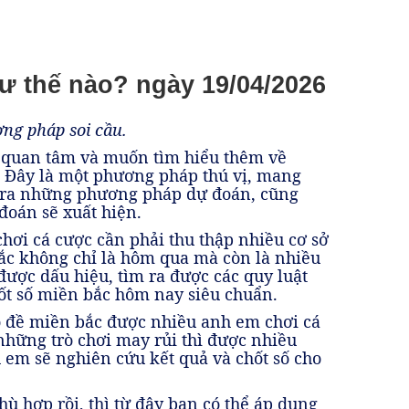
hư thế nào? ngày 19/04/2026
ng pháp soi cầu.
ã quan tâm và muốn tìm hiểu thêm về
. Đây là một phương pháp thú vị, mang
a ra những phương pháp dự đoán, cũng
đoán sẽ xuất hiện.
chơi cá cược cần phải thu thập nhiều cơ sở
 bắc không chỉ là hôm qua mà còn là nhiều
được dấu hiệu, tìm ra được các quy luật
ốt số miền bắc hôm nay siêu chuẩn.
ô đề miền bắc được nhiều anh em chơi cá
những trò chơi may rủi thì được nhiều
h em sẽ nghiên cứu kết quả và chốt số cho
ù hợp rồi, thì từ đây bạn có thể áp dụng