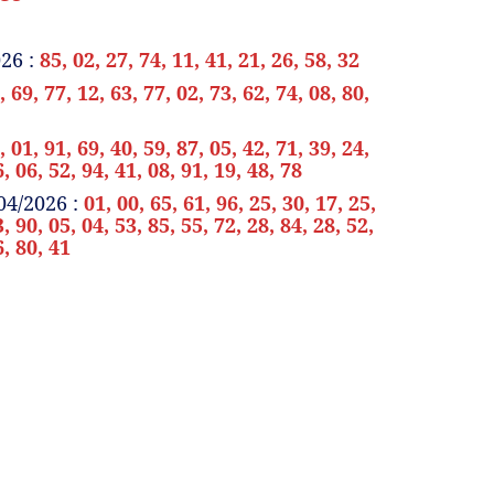
26 :
85, 02, 27, 74, 11, 41, 21, 26, 58, 32
, 69, 77, 12, 63, 77, 02, 73, 62, 74, 08, 80,
, 01, 91, 69, 40, 59, 87, 05, 42, 71, 39, 24,
6, 06, 52, 94, 41, 08, 91, 19, 48, 78
04/2026 :
01, 00, 65, 61, 96, 25, 30, 17, 25,
3, 90, 05, 04, 53, 85, 55, 72, 28, 84, 28, 52,
6, 80, 41