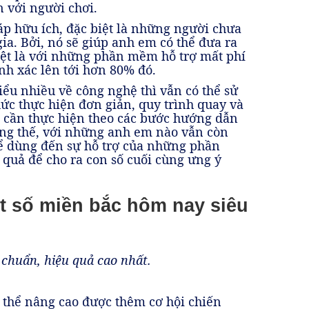
 với người chơi.
 hữu ích, đặc biệt là những người chưa
a. Bởi, nó sẽ giúp anh em có thể đưa ra
iệt là với những phần mềm hỗ trợ mất phí
ính xác lên tới hơn 80% đó.
ểu nhiều về công nghệ thì vẫn có thể sử
ức thực hiện đơn giản, quy trình quay và
ỉ cần thực hiện theo các bước hướng dẫn
ững thế, với những anh em nào vẫn còn
hể dùng đến sự hỗ trợ của những phần
 quả để cho ra con số cuối cùng ưng ý
t số miền bắc hôm nay siêu
chuẩn, hiệu quả cao nhất.
ó thể nâng cao được thêm cơ hội chiến