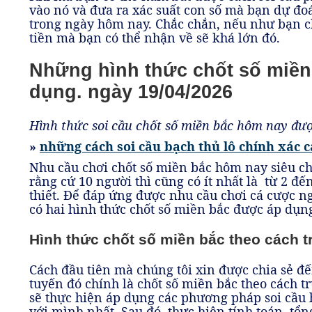
vào nó và đưa ra xác suất con số mà bạn dự đo
trong ngày hôm nay. Chắc chắn, nếu như bạn ch
tiền mà bạn có thể nhận về sẽ khá lớn đó.
Những hình thức chốt số miề
dụng. ngày 19/04/2026
Hình thức soi cầu chốt số miền bắc hôm nay đượ
»
những cách soi cầu bạch thủ lô chính xác 
Nhu cầu chơi chốt số miền bắc hôm nay siêu ch
rằng cứ 10 người thì cũng có ít nhất là từ 2 đế
thiết. Để đáp ứng được nhu cầu chơi cá cược n
có hai hình thức chốt số miền bắc được áp dụng
Hình thức chốt số miền bắc theo cách t
Cách đầu tiên mà chúng tôi xin được chia sẻ đế
tuyến đó chính là chốt số miền bắc theo cách t
sẽ thực hiện áp dụng các phương pháp soi cầu
với mình nhất. Sau đó, thực hiện tính toán, tổn