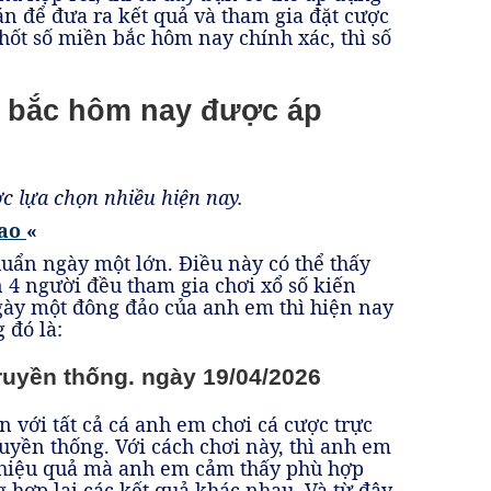
án để đưa ra kết quả và tham gia đặt cược
ốt số miền bắc hôm nay chính xác, thì số
n bắc hôm nay được áp
c lựa chọn nhiều hiện nay.
cao
«
uẩn ngày một lớn. Điều này có thể thấy
n 4 người đều tham gia chơi xổ số kiến
gày một đông đảo của anh em thì hiện nay
 đó là:
ruyền thống. ngày 19/04/2026
n với tất cả cá anh em chơi cá cược trực
ruyền thống. Với cách chơi này, thì anh em
 hiệu quả mà anh em cảm thấy phù hợp
g hợp lại các kết quả khác nhau. Và từ đây