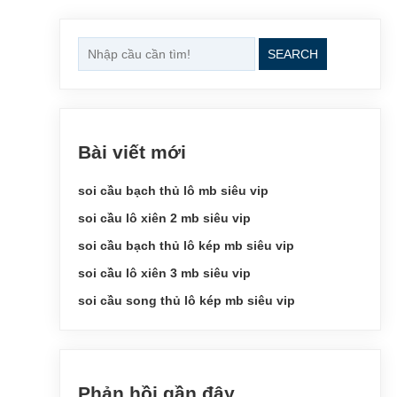
SEARCH
Bài viết mới
soi cầu bạch thủ lô mb siêu vip
soi cầu lô xiên 2 mb siêu vip
soi cầu bạch thủ lô kép mb siêu vip
soi cầu lô xiên 3 mb siêu vip
soi cầu song thủ lô kép mb siêu vip
Phản hồi gần đây