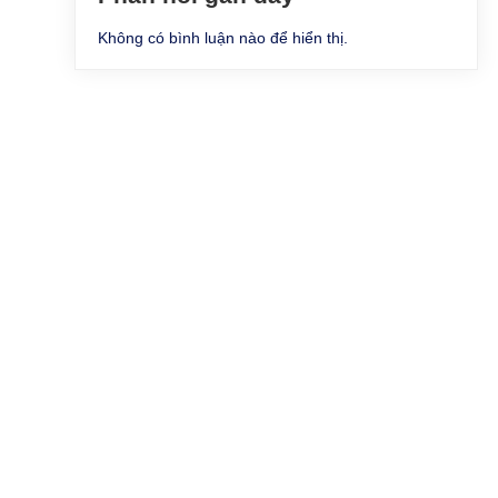
Không có bình luận nào để hiển thị.