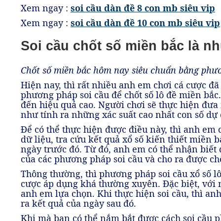
Xem ngay :
soi cầu dàn đề 8 con mb siêu vip
Xem ngay :
soi cầu dàn đề 10 con mb siêu vip
Soi cầu chốt số miền bắc là n
Chốt số miền bắc hôm nay siêu chuẩn bằng phươ
Hiện nay, thì rất nhiều anh em chơi cá cược đ
phương pháp soi cầu để chốt số lô đề miền bắc
đến hiệu quả cao. Người chơi sẽ thực hiện đư
như tính ra những xác suất cao nhất con số dự 
Để có thể thực hiện được điều này, thì anh em 
dữ liệu, tra cứu kết quả xổ số kiến thiết miền
ngày trước đó. Từ đó, anh em có thể nhận biết 
của các phương pháp soi cầu và cho ra được ch
Thông thường, thì phương pháp soi cầu xổ số l
cược áp dụng khá thường xuyên. Đặc biệt, với 
anh em lựa chọn. Khi thực hiện soi cầu, thì an
ra kết quả của ngày sau đó.
Khi mà bạn có thể nắm bắt được cách soi cầu ph