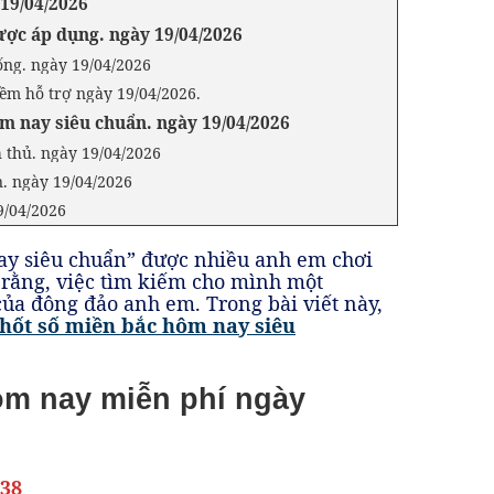
 19/04/2026
ợc áp dụng. ngày 19/04/2026
ống. ngày 19/04/2026
ềm hỗ trợ ngày 19/04/2026.
ôm nay siêu chuẩn. ngày 19/04/2026
 thủ. ngày 19/04/2026
n. ngày 19/04/2026
9/04/2026
ay siêu chuẩn” được nhiều anh em chơi
y rằng, việc tìm kiếm cho mình một
ủa đông đảo anh em. Trong bài viết này,
hốt số miền bắc hôm nay siêu
ôm nay miễn phí ngày
38