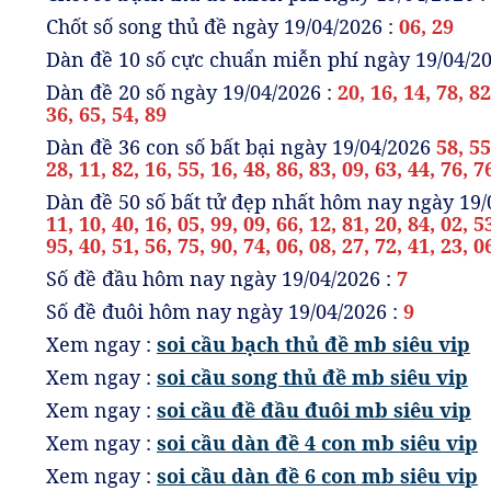
Chốt số song thủ đề ngày 19/04/2026 :
06, 29
Dàn đề 10 số cực chuẩn miễn phí ngày 19/04/20
Dàn đề 20 số ngày 19/04/2026 :
20, 16, 14, 78, 82
36, 65, 54, 89
Dàn đề 36 con số bất bại ngày 19/04/2026
58, 55
28, 11, 82, 16, 55, 16, 48, 86, 83, 09, 63, 44, 76, 7
Dàn đề 50 số bất tử đẹp nhất hôm nay ngày 19/
11, 10, 40, 16, 05, 99, 09, 66, 12, 81, 20, 84, 02, 5
95, 40, 51, 56, 75, 90, 74, 06, 08, 27, 72, 41, 23, 0
Số đề đầu hôm nay ngày 19/04/2026 :
7
Số đề đuôi hôm nay ngày 19/04/2026 :
9
Xem ngay :
soi cầu bạch thủ đề mb siêu vip
Xem ngay :
soi cầu song thủ đề mb siêu vip
Xem ngay :
soi cầu đề đầu đuôi mb siêu vip
Xem ngay :
soi cầu dàn đề 4 con mb siêu vip
Xem ngay :
soi cầu dàn đề 6 con mb siêu vip