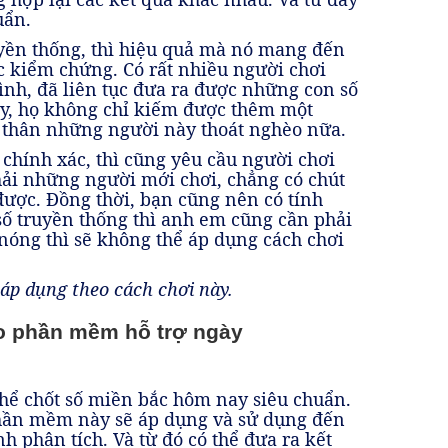
uẩn.
ruyền thống, thì hiệu quả mà nó mang đến
c kiểm chứng. Có rất nhiều người chơi
nh, đã liên tục đưa ra được những con số
ây, họ không chỉ kiếm được thêm một
n thân những người này thoát nghèo nữa.
chính xác, thì cũng yêu cầu người chơi
ải những người mới chơi, chẳng có chút
được. Đồng thời, bạn cũng nên có tính
số truyền thống thì anh em cũng cần phải
nóng thì sẽ không thể áp dụng cách chơi
áp dụng theo cách chơi này.
eo phần mềm hỗ trợ ngày
thể chốt số miền bắc hôm nay siêu chuẩn.
 phần mềm này sẽ áp dụng và sử dụng đến
h phân tích. Và từ đó có thể đưa ra kết