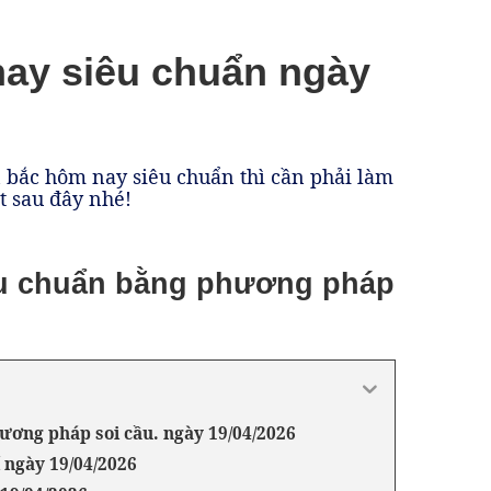
nay siêu chuẩn ngày
 bắc hôm nay siêu chuẩn thì cần phải làm
t sau đây nhé!
êu chuẩn bằng phương pháp
ương pháp soi cầu. ngày 19/04/2026
 ngày 19/04/2026