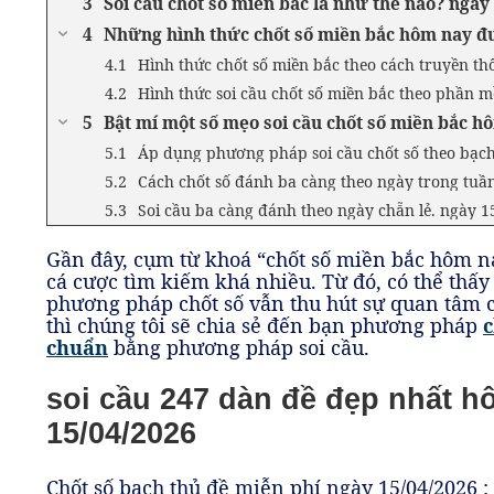
Soi cầu chốt số miền bắc là như thế nào? ngày
Những hình thức chốt số miền bắc hôm nay đư
Hình thức chốt số miền bắc theo cách truyền th
Hình thức soi cầu chốt số miền bắc theo phần m
Bật mí một số mẹo soi cầu chốt số miền bắc h
Áp dụng phương pháp soi cầu chốt số theo bạch
Cách chốt số đánh ba càng theo ngày trong tuầ
Soi cầu ba càng đánh theo ngày chẵn lẻ. ngày 1
Gần đây, cụm từ khoá “chốt số miền bắc hôm n
cá cược tìm kiếm khá nhiều. Từ đó, có thể thấ
phương pháp chốt số vẫn thu hút sự quan tâm c
thì chúng tôi sẽ chia sẻ đến bạn phương pháp
c
chuẩn
bằng phương pháp soi cầu.
soi cầu 247 dàn đề đẹp nhất h
15/04/2026
Chốt số bạch thủ đề miễn phí ngày 15/04/2026 :