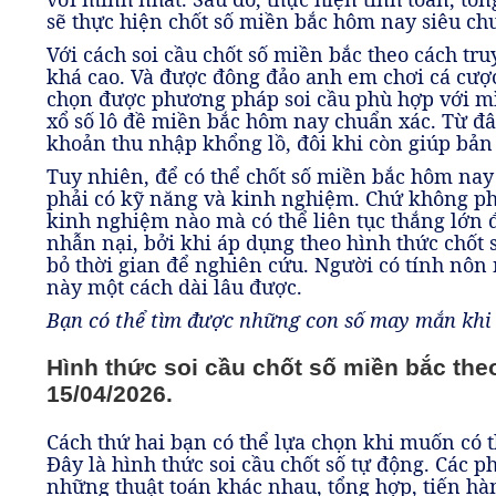
sẽ thực hiện chốt số miền bắc hôm nay siêu ch
Với cách soi cầu chốt số miền bắc theo cách t
khá cao. Và được đông đảo anh em chơi cá cượ
chọn được phương pháp soi cầu phù hợp với mì
xổ số lô đề miền bắc hôm nay chuẩn xác. Từ đ
khoản thu nhập khổng lồ, đôi khi còn giúp bả
Tuy nhiên, để có thể chốt số miền bắc hôm nay 
phải có kỹ năng và kinh nghiệm. Chứ không ph
kinh nghiệm nào mà có thể liên tục thắng lớn 
nhẫn nại, bởi khi áp dụng theo hình thức chốt 
bỏ thời gian để nghiên cứu. Người có tính nôn 
này một cách dài lâu được.
Bạn có thể tìm được những con số may mắn khi 
Hình thức soi cầu chốt số miền bắc th
15/04/2026.
Cách thứ hai bạn có thể lựa chọn khi muốn có 
Đây là hình thức soi cầu chốt số tự động. Các
những thuật toán khác nhau, tổng hợp, tiến hàn