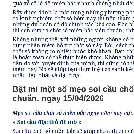
quả xổ số lô đề miền bắc nhanh chóng nhất đến
Đây được đánh là một trong những phương pháp
có kinh nghiệm chốt số hôm nay thì nên tham gi
những dự đoán có độ chính xác khá cao. Đặc b
thì còn đưa ra chốt số miền bắc siêu chuẩn, ch
Không những thế, với những người không có hi
dụng phần mềm hỗ trợ chốt số này. Bởi, cách th
chốt số không có nhiều bước khó khăn. Bạn ch
là hoàn toàn có thể thực hiện được. Không nh
đắn đo với quyết định của mình, thì cũng có t
mềm này. Nó sẽ giúp bạn thực hiện so sánh kết
nhất, đẹp nhất và đặt cược.
Bật mí một số mẹo soi cầu chố
chuẩn. ngày 15/04/2026
Mẹo soi cầu chốt số miền bắc ngày hôm nay cực 
»
Soi cầu độc thủ đề mb
«
Soi cầu chốt số miền bắc sẽ giúp cho anh em c