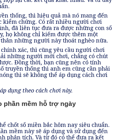
uẩn.
ruyền thống, thì hiệu quả mà nó mang đến
c kiểm chứng. Có rất nhiều người chơi
nh, đã liên tục đưa ra được những con số
ây, họ không chỉ kiếm được thêm một
n thân những người này thoát nghèo nữa.
chính xác, thì cũng yêu cầu người chơi
ải những người mới chơi, chẳng có chút
được. Đồng thời, bạn cũng nên có tính
số truyền thống thì anh em cũng cần phải
nóng thì sẽ không thể áp dụng cách chơi
áp dụng theo cách chơi này.
eo phần mềm hỗ trợ ngày
thể chốt số miền bắc hôm nay siêu chuẩn.
 phần mềm này sẽ áp dụng và sử dụng đến
h phân tích. Và từ đó có thể đưa ra kết