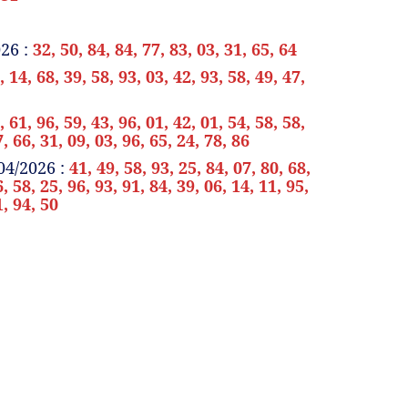
26 :
32, 50, 84, 84, 77, 83, 03, 31, 65, 64
, 14, 68, 39, 58, 93, 03, 42, 93, 58, 49, 47,
, 61, 96, 59, 43, 96, 01, 42, 01, 54, 58, 58,
7, 66, 31, 09, 03, 96, 65, 24, 78, 86
04/2026 :
41, 49, 58, 93, 25, 84, 07, 80, 68,
6, 58, 25, 96, 93, 91, 84, 39, 06, 14, 11, 95,
1, 94, 50