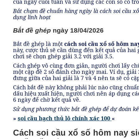
của ngày cuối tuần và sử dụng các con số có tro
Bắt chạm đề chuẩn hàng ngày là cách soi cầu xổ
dụng linh hoạt
Bắt đề ghép
ngày 18/04/2026
Bắt đề ghép là một
cách soi cầu xổ số hôm na
này, cược thủ sẽ cần dùng đến kết quả của hai 
chơi sẽ chọn ghép giải 3.2 với giải 3.5.
Cách ghép vô cùng đơn giản, người chơi lấy ch
một cặp đề 2 số đánh cho ngày mai. Ví dụ, giải 3
đưng giữa của hai giải là 7 và 4 nên ta sẽ có cặ
Cách bắt đề này không phải lúc nào cũng chuẩn
dấu hiệu xuất hiện, người chơi nên áp dụng cá
6 ngày để chờ kết quả về.
Sử dụng phương thức bắt đề ghép để dự đoán kết
»
soi cầu bạch thủ lô chính xác 100
«
Cách soi cầu xổ số hôm nay si