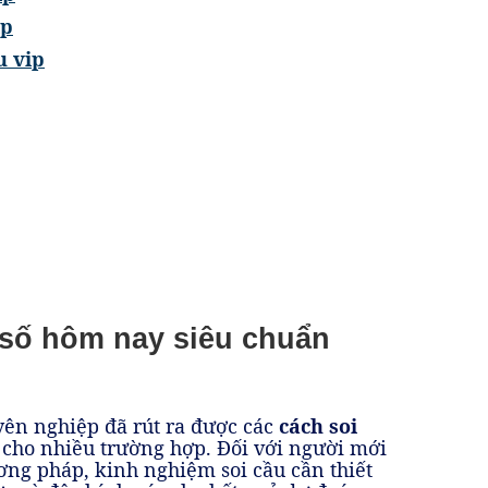
ip
u vip
ổ số hôm nay siêu chuẩn
yên nghiệp đã rút ra được các
cách soi
 cho nhiều trường hợp. Đối với người mới
ương pháp, kinh nghiệm soi cầu cần thiết