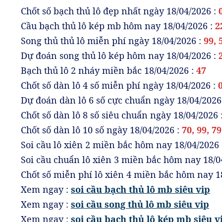
Chốt số bạch thủ lô đẹp nhất ngày 18/04/2026 :
Cầu bạch thủ lô kép mb hôm nay 18/04/2026 :
2
Song thủ thủ lô miễn phí ngày 18/04/2026 :
99, 
Dự đoán song thủ lô kép hôm nay 18/04/2026 :
Bạch thủ lô 2 nháy miền bắc 18/04/2026 :
47
Chốt số dàn lô 4 số miễn phí ngày 18/04/2026 :
0
Dự đoán dàn lô 6 số cực chuẩn ngày 18/04/2026
Chốt số dàn lô 8 số siêu chuẩn ngày 18/04/2026 
Chốt số dàn lô 10 số ngày 18/04/2026 :
70, 99, 79
Soi cầu lô xiên 2 miền bắc hôm nay 18/04/2026
Soi cầu chuẩn lô xiên 3 miền bắc hôm nay 18/0
Chốt số miễn phí lô xiên 4 miền bắc hôm nay 1
Xem ngay :
soi cầu bạch thủ lô mb siêu vip
Xem ngay :
soi cầu song thủ lô mb siêu vip
Xem ngay :
soi cầu bạch thủ lô kép mb siêu v