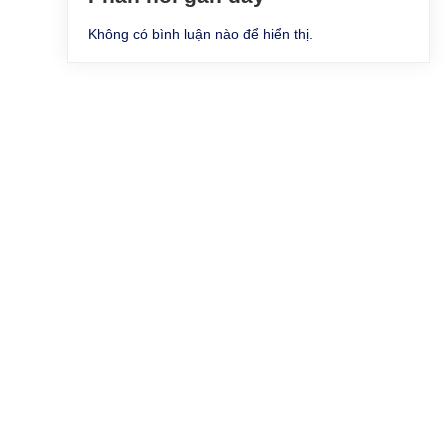
Không có bình luận nào để hiển thị.