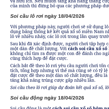
và hữu ích. Nếu muốn tăng khả năng thắng cượ
của mình thì đừng bỏ qua các phương pháp dướ
Soi cầu lô rơi
ngày 18/04/2026
Với phương pháp này, người chơi sẽ sử dụng lô 
dụng bảng thống kê kết quả xổ số miền Nam nh
lô về nhiều nháy, các lô rơi trong lần quay trướ
Sau khi đã xác định được, người chơi tập hợp cá
một dàn đề chất lượng. Với
cách soi cầu xổ số
không chỉ tìm ra được một con đề đánh cho ng
cũng thích hợp để đặt cược.
Cách bắt đề theo lô rơi yêu cầu người chơi tốn 
tích, tổng hợp nhưng vì thế mà cũng sẽ có tỷ l
đặt cược đề theo một dàn số chất lượng, đều là
tăng khả năng trúng cược gấp nhiều lần.
Soi cầu theo lô rơi giúp dự đoán kết quả xổ số, l
Soi cầu động
ngày 18/04/2026
Soi cầu động là một
cách soi cầu xổ số hôm n