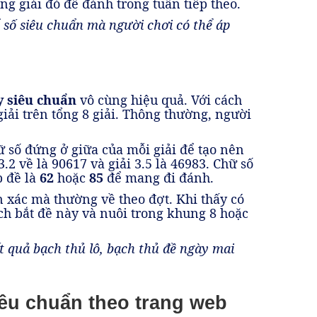
ng giải đó để đánh trong tuần tiếp theo.
 số siêu chuẩn mà người chơi có thể áp
y siêu chuẩn
vô cùng hiệu quả. Với cách
giải trên tổng 8 giải. Thông thường, người
ữ số đứng ở giữa của mỗi giải để tạo nên
.2 về là 90617 và giải 3.5 là 46983. Chữ số
p đề là
62
hoặc
85
để mang đi đánh.
 xác mà thường về theo đợt. Khi thấy có
ch bắt đề này và nuôi trong khung 8 hoặc
 quả bạch thủ lô, bạch thủ đề ngày mai
êu chuẩn theo trang web