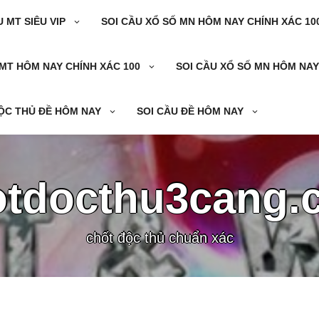
U MT SIÊU VIP
SOI CẦU XỔ SỐ MN HÔM NAY CHÍNH XÁC 10
 MT HÔM NAY CHÍNH XÁC 100
SOI CẦU XỔ SỐ MN HÔM NAY
ỘC THỦ ĐỀ HÔM NAY
SOI CẦU ĐỀ HÔM NAY
o
t
d
o
c
t
h
u
3
c
a
n
g
.
c
h
ố
t
đ
ộ
c
t
h
ủ
c
h
u
ẩ
n
x
á
c