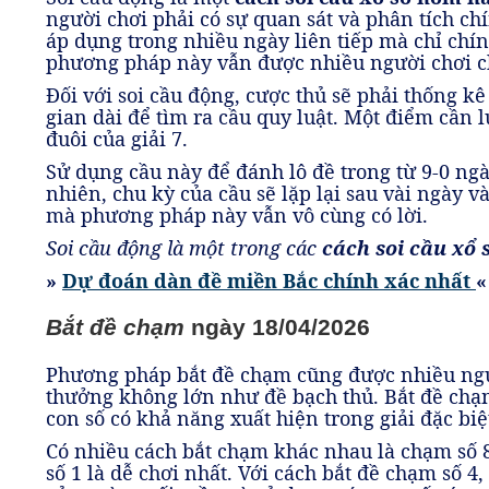
người chơi phải có sự quan sát và phân tích ch
áp dụng trong nhiều ngày liên tiếp mà chỉ chín
phương pháp này vẫn được nhiều người chơi c
Đối với soi cầu động, cược thủ sẽ phải thống kê
gian dài để tìm ra cầu quy luật. Một điểm cần 
đuôi của giải 7.
Sử dụng cầu này để đánh lô đề trong từ 9-0 ngà
nhiên, chu kỳ của cầu sẽ lặp lại sau vài ngày 
mà phương pháp này vẫn vô cùng có lời.
Soi cầu động là một trong các
cách soi cầu xổ
»
Dự đoán dàn đề miền Bắc chính xác nhất
«
Bắt đề chạm
ngày 18/04/2026
Phương pháp bắt đề chạm cũng được nhiều ngườ
thưởng không lớn như đề bạch thủ. Bắt đề chạ
con số có khả năng xuất hiện trong giải đặc biệ
Có nhiều cách bắt chạm khác nhau là chạm số 8
số 1 là dễ chơi nhất. Với cách bắt đề chạm số 4,