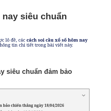
 nay siêu chuẩn
ợc lô đề, các
cách soi cầu xổ số hôm nay
ông tin chi tiết trong bài viết này.
ay siêu chuẩn đảm bảo
m bảo chiến thắng ngày 18/04/2026