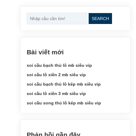
SEARCH
Bài viết mới
soi cầu bạch thủ lô mb siêu vip
soi cầu lô xiên 2 mb siêu vip
soi cầu bạch thủ lô kép mb siêu vip
soi cầu lô xiên 3 mb siêu vip
soi cầu song thủ lô kép mb siêu vip
Phản hồi gần đây