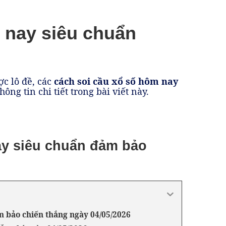
 nay siêu chuẩn
ợc lô đề, các
cách soi cầu xổ số hôm nay
ông tin chi tiết trong bài viết này.
ay siêu chuẩn đảm bảo
m bảo chiến thắng ngày 04/05/2026