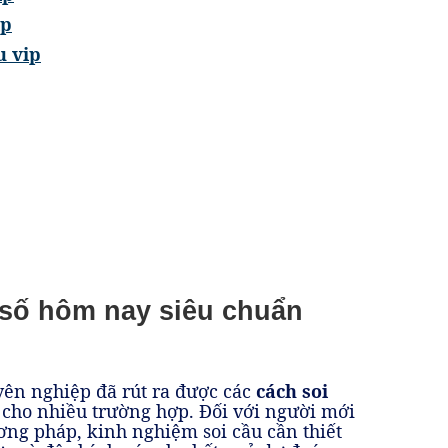
ip
u vip
ổ số hôm nay siêu chuẩn
yên nghiệp đã rút ra được các
cách soi
 cho nhiều trường hợp. Đối với người mới
ương pháp, kinh nghiệm soi cầu cần thiết