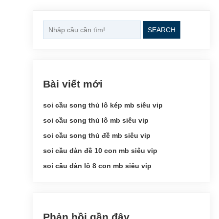
SEARCH
Bài viết mới
soi cầu song thủ lô kép mb siêu vip
soi cầu song thủ lô mb siêu vip
soi cầu song thủ đề mb siêu vip
soi cầu dàn đề 10 con mb siêu vip
soi cầu dàn lô 8 con mb siêu vip
Phản hồi gần đây