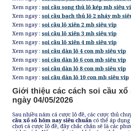
Xem ngay :
soi cầu song thủ lô kép mb siêu v
Xem ngay :
soi cầu bạch thủ lô 2 nháy mb siê
Xem ngay :
soi cầu lô xiên 2 mb siêu vip
Xem ngay :
soi cầu lô xiên 3 mb siêu vip
Xem ngay :
soi cầu lô xiên 4 mb siêu vip
Xem ngay :
soi cầu dàn lô 4 con mb siêu vip
Xem ngay :
soi cầu dàn lô 6 con mb siêu vip
Xem ngay :
soi cầu dàn lô 8 con mb siêu vip
Xem ngay :
soi cầu dàn lô 10 con mb siêu vip
Giới thiệu các cách soi cầu x
ngày 04/05/2026
Sau nhiều năm cá cược lô đề, các cược thủ chu
cầu xổ số hôm nay siêu chuẩn
có thể áp dụng
chơi cá cược lô đề, đây chắc chắn sẽ là các ph