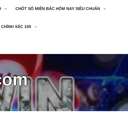
0
CHỐT SỐ MIỀN BẮC HÔM NAY SIÊU CHUẨN
 CHÍNH XÁC 100
c
o
m