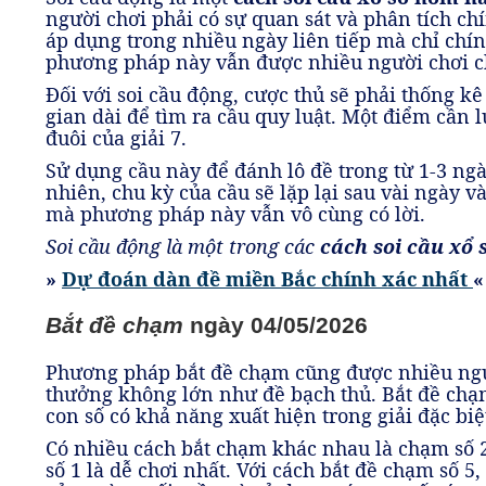
người chơi phải có sự quan sát và phân tích ch
áp dụng trong nhiều ngày liên tiếp mà chỉ chín
phương pháp này vẫn được nhiều người chơi c
Đối với soi cầu động, cược thủ sẽ phải thống kê
gian dài để tìm ra cầu quy luật. Một điểm cần 
đuôi của giải 7.
Sử dụng cầu này để đánh lô đề trong từ 1-3 ngà
nhiên, chu kỳ của cầu sẽ lặp lại sau vài ngày 
mà phương pháp này vẫn vô cùng có lời.
Soi cầu động là một trong các
cách soi cầu xổ
»
Dự đoán dàn đề miền Bắc chính xác nhất
«
Bắt đề chạm
ngày 04/05/2026
Phương pháp bắt đề chạm cũng được nhiều ngườ
thưởng không lớn như đề bạch thủ. Bắt đề chạ
con số có khả năng xuất hiện trong giải đặc biệ
Có nhiều cách bắt chạm khác nhau là chạm số 2
số 1 là dễ chơi nhất. Với cách bắt đề chạm số 5,