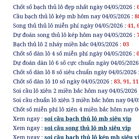
Chốt số bạch thủ lô đẹp nhất ngày 04/05/2026 :
Cầu bạch thủ lô kép mb hôm nay 04/05/2026 :
8
Song thủ thủ lô miễn phí ngày 04/05/2026 :
41, 
Dự đoán song thủ lô kép hôm nay 04/05/2026 :
Bạch thủ lô 2 nháy miền bắc 04/05/2026 :
03
Chốt số dàn lô 4 số miễn phí ngày 04/05/2026 :
0
Dự đoán dàn lô 6 số cực chuẩn ngày 04/05/2026
Chốt số dàn lô 8 số siêu chuẩn ngày 04/05/2026 
Chốt số dàn lô 10 số ngày 04/05/2026 :
83, 91, 11
Soi cầu lô xiên 2 miền bắc hôm nay 04/05/2026
Soi cầu chuẩn lô xiên 3 miền bắc hôm nay 04/0
Chốt số miễn phí lô xiên 4 miền bắc hôm nay 0
Xem ngay :
soi cầu bạch thủ lô mb siêu vip
Xem ngay :
soi cầu song thủ lô mb siêu vip
Xem ngay :
soi cầu bạch thủ lô kép mb siêu v