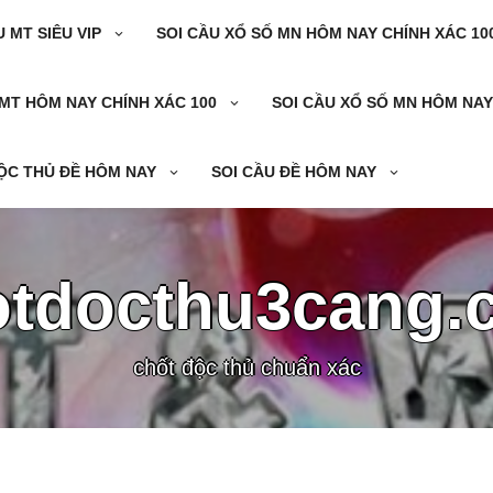
U MT SIÊU VIP
SOI CẦU XỔ SỐ MN HÔM NAY CHÍNH XÁC 10
 MT HÔM NAY CHÍNH XÁC 100
SOI CẦU XỔ SỐ MN HÔM NAY
ỘC THỦ ĐỀ HÔM NAY
SOI CẦU ĐỀ HÔM NAY
o
t
d
o
c
t
h
u
3
c
a
n
g
.
c
h
ố
t
đ
ộ
c
t
h
ủ
c
h
u
ẩ
n
x
á
c