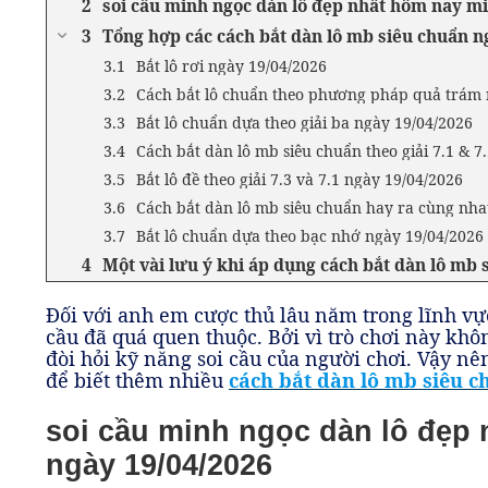
soi cầu minh ngọc dàn lô đẹp nhất hôm nay mi
Tổng hợp các cách bắt dàn lô mb siêu chuẩn n
Bắt lô rơi ngày 19/04/2026
Cách bắt lô chuẩn theo phương pháp quả trám 
Bắt lô chuẩn dựa theo giải ba ngày 19/04/2026
Cách bắt dàn lô mb siêu chuẩn theo giải 7.1 & 7
Bắt lô đề theo giải 7.3 và 7.1 ngày 19/04/2026
Cách bắt dàn lô mb siêu chuẩn hay ra cùng nha
Bắt lô chuẩn dựa theo bạc nhớ ngày 19/04/2026
Một vài lưu ý khi áp dụng cách bắt dàn lô mb 
Đối với anh em cược thủ lâu năm trong lĩnh vự
cầu đã quá quen thuộc. Bởi vì trò chơi này kh
đòi hỏi kỹ năng soi cầu của người chơi. Vậy nên
để biết thêm nhiều
cách bắt dàn lô mb siêu c
soi cầu minh ngọc dàn lô đẹp 
ngày 19/04/2026