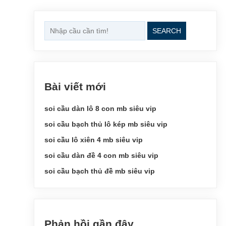
SEARCH
Bài viết mới
soi cầu dàn lô 8 con mb siêu vip
soi cầu bạch thủ lô kép mb siêu vip
soi cầu lô xiên 4 mb siêu vip
soi cầu dàn đề 4 con mb siêu vip
soi cầu bạch thủ đề mb siêu vip
Phản hồi gần đây