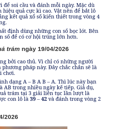
ơi để soi cầu và đánh mỗi ngày. Mặc dù
hiệu quả cực kì cao. Vật nên để bắt lô
ảng kết quả xổ số kiến thiết trong vòng 4
óng.
 nhất định dùng những con số bọc lót. Bên
 số để có cơ hội trúng lớn hơn.
uả trám
ngày 19/04/2026
g bởi cao thủ. Vì chỉ có những người
 phương pháp này. Đây chắc chắn sẽ là
i chơi.
nh dạng A – B A B – A. Thì lúc này bạn
là AB trong nhiều ngày kế tiếp. Giả dụ,
ả trám tại 3 giải liên tục lần lượt là
ược con lô là
39
–
42
và đánh trong vòng 2
4/2026