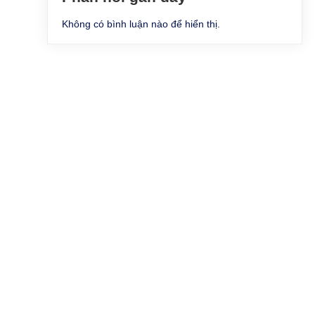
Không có bình luận nào để hiển thị.