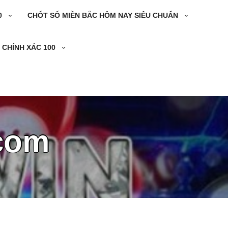
0
CHỐT SỐ MIỀN BẮC HÔM NAY SIÊU CHUẨN
 CHÍNH XÁC 100
c
o
m