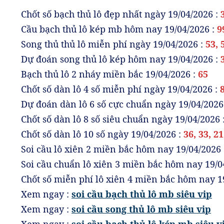
Chốt số bạch thủ lô đẹp nhất ngày 19/04/2026 :
Cầu bạch thủ lô kép mb hôm nay 19/04/2026 :
9
Song thủ thủ lô miễn phí ngày 19/04/2026 :
53, 
Dự đoán song thủ lô kép hôm nay 19/04/2026 :
Bạch thủ lô 2 nháy miền bắc 19/04/2026 :
65
Chốt số dàn lô 4 số miễn phí ngày 19/04/2026 :
8
Dự đoán dàn lô 6 số cực chuẩn ngày 19/04/2026
Chốt số dàn lô 8 số siêu chuẩn ngày 19/04/2026 
Chốt số dàn lô 10 số ngày 19/04/2026 :
36, 33, 21
Soi cầu lô xiên 2 miền bắc hôm nay 19/04/2026
Soi cầu chuẩn lô xiên 3 miền bắc hôm nay 19/0
Chốt số miễn phí lô xiên 4 miền bắc hôm nay 1
Xem ngay :
soi cầu bạch thủ lô mb siêu vip
Xem ngay :
soi cầu song thủ lô mb siêu vip
Xem ngay :
soi cầu bạch thủ lô kép mb siêu v